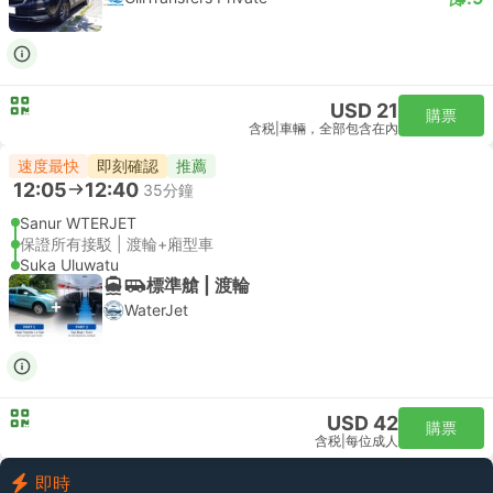
USD 21
購票
含税
|
車輛，全部包含在內
速度最快
即刻確認
推薦
12:05
12:40
35分鐘
Sanur WTERJET
保證所有接駁 | 渡輪+廂型車
Suka Uluwatu
標準艙 | 渡輪
WaterJet
USD 42
購票
含税
|
每位成人
即時