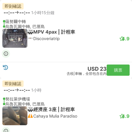
即刻確認
--:--
--:--
1小時15分鐘
薩努爾中轉
烏魯瓦圖中轉, 巴厘島
MPV 4pax | 計程車
4.9
Discoveriatrip
USD 23
購票
含税
|
車輛，全部包含在內
即刻確認
--:--
--:--
1小時
努拉萊伊機場
烏魯瓦圖中轉, 巴厘島
經濟座 3座 | 計程車
4.9
Cahaya Mulia Paradiso