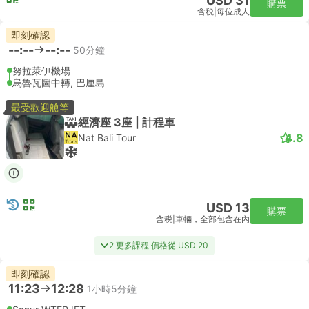
USD 31
購票
含税
|
每位成人
即刻確認
--:--
--:--
50分鐘
努拉萊伊機場
烏魯瓦圖中轉, 巴厘島
最受歡迎艙等
經濟座 3座 | 計程車
4.8
Nat Bali Tour
USD 13
購票
含税
|
車輛，全部包含在內
2 更多課程 價格從 USD 20
即刻確認
11:23
12:28
1小時5分鐘