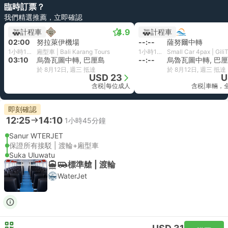
臨時訂票？
我們精選推薦，立即確認
4.9
計程車
計程車
02:00
努拉萊伊機場
--:--
薩努爾中轉
1小時10分鐘
廂型車 | Bali Karang Tours
1小時15分鐘
03:10
烏魯瓦圖中轉, 巴厘島
--:--
烏魯瓦圖中轉, 巴
於 8月12日, 週三 抵達
於 8月12日, 週三 抵達
USD 23
U
含税
|
每位成人
含税
|
車輛，
即刻確認
12:25
14:10
1小時45分鐘
Sanur WTERJET
保證所有接駁 | 渡輪+廂型車
Suka Uluwatu
標準艙 | 渡輪
WaterJet