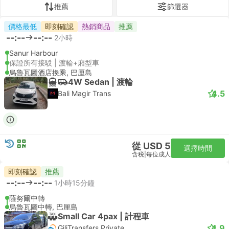
推薦
篩選器
價格最低
即刻確認
熱銷商品
推薦
--:--
--:--
2小時
Sanur Harbour
保證所有接駁 | 渡輪+廂型車
烏魯瓦圖酒店換乘, 巴厘島
4W Sedan | 渡輪
4.5
Bali Magir Trans
從 USD 5
選擇時間
含税
|
每位成人
即刻確認
推薦
--:--
--:--
1小時15分鐘
薩努爾中轉
烏魯瓦圖中轉, 巴厘島
Small Car 4pax | 計程車
4.9
GiliTransfers Private