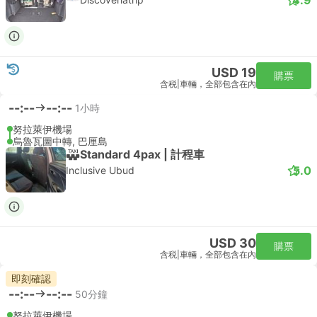
USD 19
購票
含税
|
車輛，全部包含在內
--:--
--:--
1小時
努拉萊伊機場
烏魯瓦圖中轉, 巴厘島
Standard 4pax | 計程車
5.0
Inclusive Ubud
USD 30
購票
含税
|
車輛，全部包含在內
即刻確認
--:--
--:--
50分鐘
努拉萊伊機場