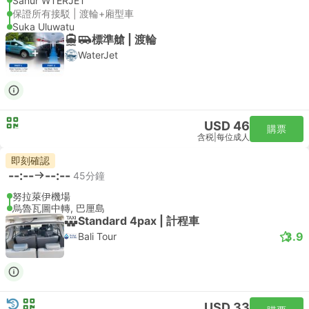
Sanur WTERJET
保證所有接駁 | 渡輪+廂型車
Suka Uluwatu
標準艙 | 渡輪
WaterJet
USD 46
購票
含税
|
每位成人
即刻確認
--:--
--:--
45分鐘
努拉萊伊機場
烏魯瓦圖中轉, 巴厘島
Standard 4pax | 計程車
3.9
Bali Tour
USD 33