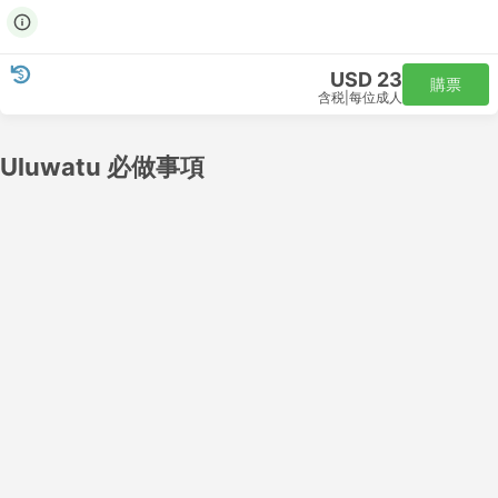
USD 23
購票
含税
|
每位成人
Uluwatu 必做事項
Powered by
GetYourGuide
從丹帕沙到烏魯瓦圖怎麼坐船
從丹帕沙和烏魯瓦圖，坐船旅行可以領略沿途美麗的景色。從丹
帕沙到烏魯瓦圖的渡輪定點開船。建議提前預訂船票，特別是在
旺季、長週末和國家假日期間旅行。網上訂票可以避免在碼頭排
長隊，並確保旅行順利。雖然輪渡對於容易暈船的人來說可能是
一個不小的考驗，但輪渡通常是到達一些美麗島嶼的唯一途徑，
所以準備好您的冒險吧！
從丹帕沙到烏魯瓦圖有多遠？
從丹帕沙到烏魯瓦圖坐船的距離為30 公里。