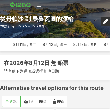
從丹帕沙 到 烏魯瓦圖的渡輪
26趟行程 (USD 5 – USD 67)
8月11日, 週二
8月12日, 週三
8月13日, 週四
8月
在2026年8月12日 無 船票
請考慮下列選項或選擇其他日期
Alternative travel options for this route
全選
26
19
2
5