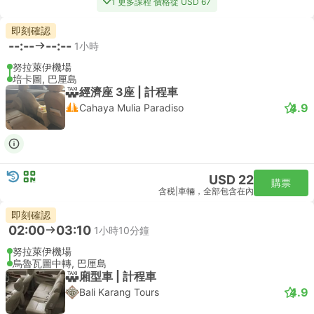
1 更多課程 價格從 USD 67
即刻確認
--:--
--:--
1小時
努拉萊伊機場
培卡圖, 巴厘島
經濟座 3座 | 計程車
4.9
Cahaya Mulia Paradiso
USD 22
購票
含税
|
車輛，全部包含在內
即刻確認
02:00
03:10
1小時10分鐘
努拉萊伊機場
烏魯瓦圖中轉, 巴厘島
廂型車 | 計程車
4.9
Bali Karang Tours