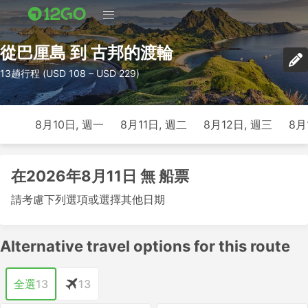
從巴厘島 到 古邦的渡輪
13趟行程 (USD 108 – USD 229)
8月10日, 週一
8月11日, 週二
8月12日, 週三
8月
在2026年8月11日 無 船票
請考慮下列選項或選擇其他日期
Alternative travel options for this route
全選
13
13