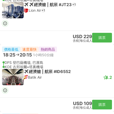
經濟艙 | 航班 #JT23
+1
Lion Air
+1
USD 229
購票
含税
|
每位成人
價格最低
速度最快
熱銷商品
18:25
20:15
1小時50分鐘
DPS 登巴薩機場, 巴厘島
KOE 古邦埃爾•塔裏機場
經濟艙 | 航班 #ID6552
4.2
Batik Air
USD 109
購票
含税
|
每位成人