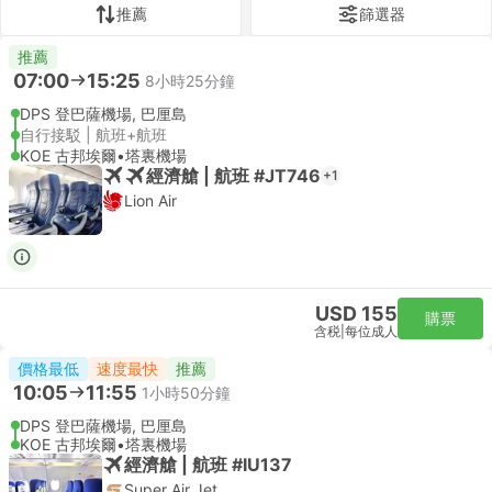
推薦
篩選器
推薦
07:00
15:25
8小時25分鐘
DPS 登巴薩機場, 巴厘島
自行接駁 | 航班+航班
KOE 古邦埃爾•塔裏機場
經濟艙 | 航班 #JT746
+1
Lion Air
USD 155
購票
含税
|
每位成人
價格最低
速度最快
推薦
10:05
11:55
1小時50分鐘
DPS 登巴薩機場, 巴厘島
KOE 古邦埃爾•塔裏機場
經濟艙 | 航班 #IU137
Super Air Jet