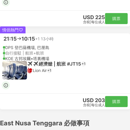
USD 225
購票
含税
|
每位成人
情侶熱門
21:15
10:15
+1
13小時
DPS 登巴薩機場, 巴厘島
自行接駁 | 航班+航班
KOE 古邦埃爾•塔裏機場
經濟艙 | 航班 #JT15
+1
Lion Air
+1
USD 203
購票
含税
|
每位成人
East Nusa Tenggara 必做事項