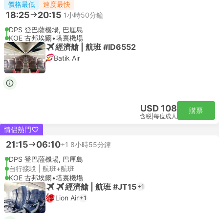
價格最低
速度最快
18:25
20:15
1小時50分鐘
DPS 登巴薩機場, 巴厘島
KOE 古邦埃爾•塔裏機場
經濟艙 | 航班 #ID6552
Batik Air
USD 108
購票
含税
|
每位成人
情侶熱門
21:15
06:10
+1
8小時55分鐘
DPS 登巴薩機場, 巴厘島
自行接駁 | 航班+航班
KOE 古邦埃爾•塔裏機場
經濟艙 | 航班 #JT15
+1
Lion Air
+1