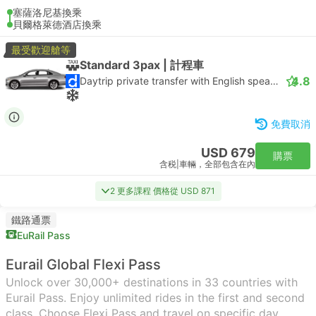
塞薩洛尼基換乘
貝爾格萊德酒店換乘
最受歡迎艙等
Standard 3pax | 計程車
4.8
Daytrip private transfer with English speaking driver
免費取消
USD 679
購票
含税
|
車輛，全部包含在內
2 更多課程 價格從 USD 871
鐵路通票
EuRail Pass
Eurail Global Flexi Pass
Unlock over 30,000+ destinations in 33 countries with
Eurail Pass. Enjoy unlimited rides in the first and second
class. Choose Flexi Pass and travel on specific day