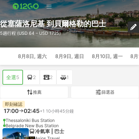
從塞薩洛尼基 到貝爾格勒的巴士
5趟行程 (USD 64 – USD 1725)
8月8日, 週六
8月9日, 週日
8月10日, 週一
8月
全選
5
2
2
1
推薦
篩選器
即刻確認
17:00
02:45
+1
10小時45分鐘
Thessaloniki Bus Station
Belgrade New Bus Station
冷氣車 | 巴士
Axios Travel