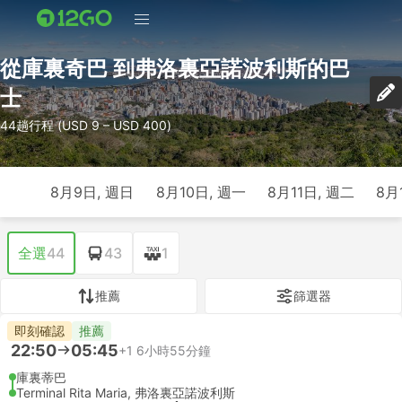
從庫裏奇巴 到弗洛裏亞諾波利斯的巴
士
44趟行程 (USD 9 – USD 400)
8月9日, 週日
8月10日, 週一
8月11日, 週二
8月
全選
44
43
1
推薦
篩選器
即刻確認
推薦
22:50
05:45
+1
6小時55分鐘
庫裏蒂巴
Terminal Rita Maria, 弗洛裏亞諾波利斯