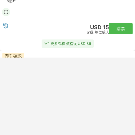
USD 15
購票
含税
|
每位成人
1 更多課程 價格從 USD 39
即刻確認
16:30
21:00
4小時30分鐘
庫裏蒂巴
Terminal Rita Maria, 弗洛裏亞諾波利斯
Semi Leito Vai Direto | 巴士
1.0
Catarinense
免費取消
USD 19
購票
含税
|
每位成人