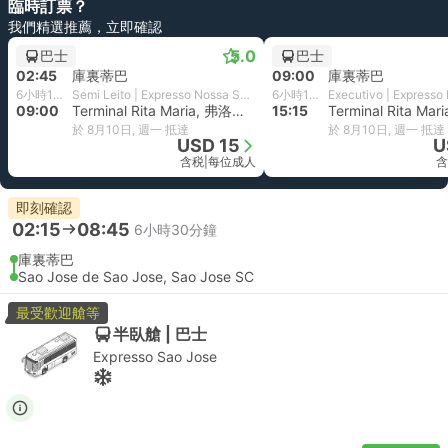
臨時訂票？
我們精選推薦，立即確認
5.0
巴士
巴士
02:45
庫裏蒂巴
09:00
庫裏蒂巴
6小時15分鐘
Semi Leito | Expresso Nossa Senhora Da Penha
6小時15分鐘
09:00
Terminal Rita Maria, 弗洛裏亞諾波利斯
15:15
於 8月10日, 週一 抵達
於 8月10日, 週一 抵達
USD 15
U
含税
|
每位成人
含
即刻確認
02:15
08:45
6小時30分鐘
庫裏蒂巴
Sao Jose de Sao Jose, Sao Jose SC
最受歡迎艙等
半臥艙 | 巴士
Expresso Sao Jose