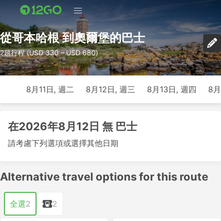
從哥本哈根 到奧爾堡的巴士
2趟行程 (USD 330 – USD 680)
8月11日, 週二
8月12日, 週三
8月13日, 週四
8月
在2026年8月12日 無 巴士
請考慮下列選項或選擇其他日期
Alternative travel options for this route
全選
2
2