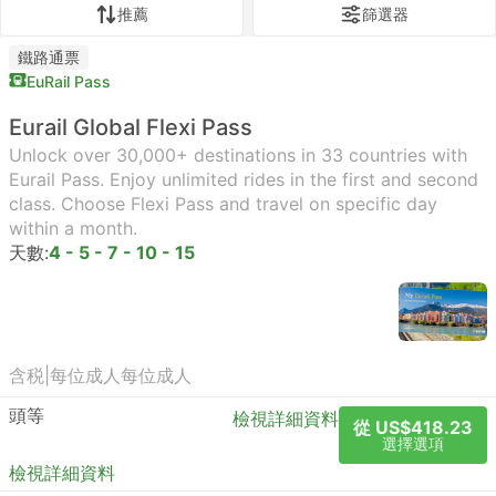
推薦
篩選器
鐵路通票
EuRail Pass
Eurail Global Flexi Pass
Unlock over 30,000+ destinations in 33 countries with
Eurail Pass. Enjoy unlimited rides in the first and second
class. Choose Flexi Pass and travel on specific day
within a month.
天數:
4 - 5 - 7 - 10 - 15
含税
|
每位成人
每位成人
頭等
檢視詳細資料
從 US$418.23
選擇選項
檢視詳細資料