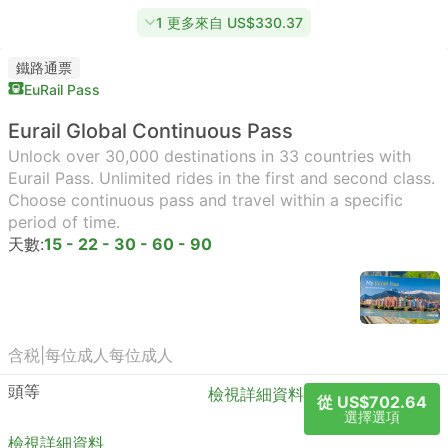
1 更多來自 US$330.37
鐵路通票
EuRail Pass
Eurail Global Continuous Pass
Unlock over 30,000 destinations in 33 countries with
Eurail Pass. Unlimited rides in the first and second class.
Choose continuous pass and travel within a specific
period of time.
天數:
15 - 22 - 30 - 60 - 90
含税
|
每位成人
每位成人
頭等
檢視詳細資料
從 US$702.64
選擇選項
檢視詳細資料