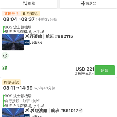
推薦
篩選器
速度最快
即刻確認
08:04
09:37
1小時33分鐘
BOS 波士頓機場
BUF 布法羅機場, 水牛城
經濟艙 | 航班 #B62115
JetBlue
USD 221
購票
含税
|
每位成人
即刻確認
08:11
14:59
6小時48分鐘
BOS 波士頓機場
自行接駁 | 航班+航班
BUF 布法羅機場, 水牛城
經濟艙 | 航班 #B61017
+1
JetBlue