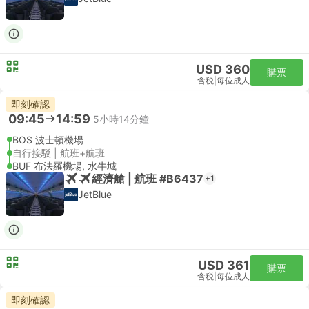
USD 360
購票
含税
|
每位成人
即刻確認
09:45
14:59
5小時14分鐘
BOS 波士頓機場
自行接駁 | 航班+航班
BUF 布法羅機場, 水牛城
經濟艙 | 航班 #B6437
+1
JetBlue
USD 361
購票
含税
|
每位成人
即刻確認