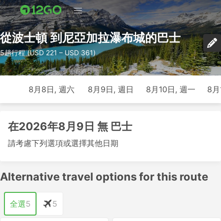
從波士頓 到尼亞加拉瀑布城的巴士
5趟行程 (USD 221 – USD 361)
8月8日, 週六
8月9日, 週日
8月10日, 週一
8月
在2026年8月9日 無 巴士
請考慮下列選項或選擇其他日期
Alternative travel options for this route
全選
5
5