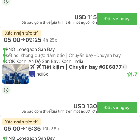
USD 115
Đặt vé ngay
Đã bao gồm thuế
|
giá tính trên một người lớn
Xác nhận tức thì
05:00
09:25
4h 25p
PNQ Lohegaon Sân Bay
Kết nối không được đảm bảo | Chuyến bay+Chuyến bay
COK Kochi Ấn Độ Sân Bay, Kochi India
Tiết kiệm | Chuyến bay #6E6877
+1
4.7
IndiGo
USD 130
Đặt vé ngay
Đã bao gồm thuế
|
giá tính trên một người lớn
Xác nhận tức thì
05:00
15:35
10h 35p
PNQ Lohegaon Sân Bay