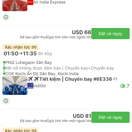
Air India Express
USD 66
Đặt vé ngay
Đã bao gồm thuế
|
giá tính trên một người lớn
Xác nhận tức thì
01:50
11:35
9h 45p
PNQ Lohegaon Sân Bay
Kết nối không được đảm bảo | Chuyến bay+Chuyến bay
COK Kochi Ấn Độ Sân Bay, Kochi India
Tiết kiệm | Chuyến bay #6E336
+1
4.7
IndiGo
USD 81
Đặt vé ngay
Đã bao gồm thuế
|
giá tính trên một người lớn
Xác nhận tức thì