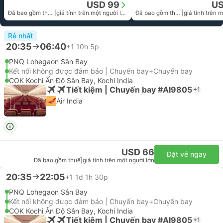
USD 99
US
Đã bao gồm thuế
|
giá tính trên một người lớn
Đã bao gồm thuế
|
Rẻ nhất
20:35
06:40
+1
10h 5p
PNQ Lohegaon Sân Bay
Kết nối không được đảm bảo | Chuyến bay+Chuyến bay
COK Kochi Ấn Độ Sân Bay, Kochi India
Tiết kiệm | Chuyến bay #AI9805
+1
Air India
USD 66
Đặt vé ngay
Đã bao gồm thuế
|
giá tính trên một người lớn
20:35
22:05
+1
1d 1h 30p
PNQ Lohegaon Sân Bay
Kết nối không được đảm bảo | Chuyến bay+Chuyến bay
COK Kochi Ấn Độ Sân Bay, Kochi India
Tiết kiệm | Chuyến bay #AI9805
+1