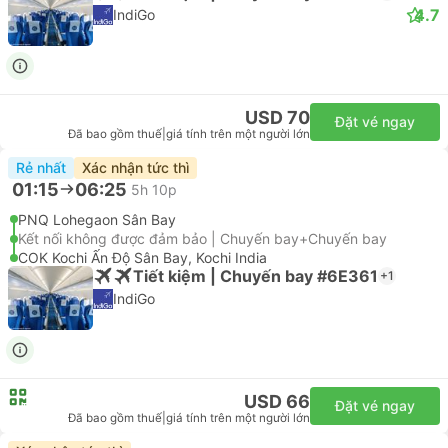
4.7
IndiGo
USD 70
Đặt vé ngay
Đã bao gồm thuế
|
giá tính trên một người lớn
Rẻ nhất
Xác nhận tức thì
01:15
06:25
5h 10p
PNQ Lohegaon Sân Bay
Kết nối không được đảm bảo | Chuyến bay+Chuyến bay
COK Kochi Ấn Độ Sân Bay, Kochi India
Tiết kiệm | Chuyến bay #6E361
+1
IndiGo
USD 66
Đặt vé ngay
Đã bao gồm thuế
|
giá tính trên một người lớn