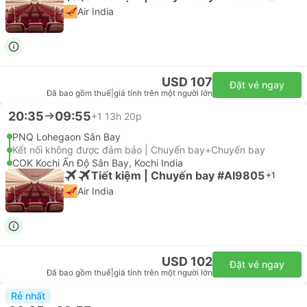
Air India
USD 107
Đặt vé ngay
Đã bao gồm thuế
|
giá tính trên một người lớn
20:35
09:55
+1
13h 20p
PNQ Lohegaon Sân Bay
Kết nối không được đảm bảo | Chuyến bay+Chuyến bay
COK Kochi Ấn Độ Sân Bay, Kochi India
Tiết kiệm | Chuyến bay #AI9805
+1
Air India
USD 102
Đặt vé ngay
Đã bao gồm thuế
|
giá tính trên một người lớn
Rẻ nhất