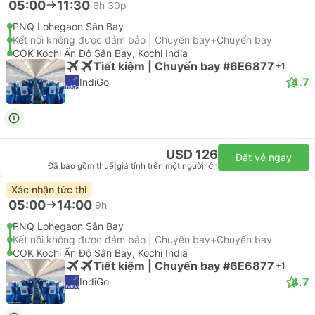
05:00
11:30
6h 30p
PNQ Lohegaon Sân Bay
Kết nối không được đảm bảo | Chuyến bay+Chuyến bay
COK Kochi Ấn Độ Sân Bay, Kochi India
Tiết kiệm | Chuyến bay #6E6877
+1
4.7
IndiGo
USD 126
Đặt vé ngay
Đã bao gồm thuế
|
giá tính trên một người lớn
Xác nhận tức thì
05:00
14:00
9h
PNQ Lohegaon Sân Bay
Kết nối không được đảm bảo | Chuyến bay+Chuyến bay
COK Kochi Ấn Độ Sân Bay, Kochi India
Tiết kiệm | Chuyến bay #6E6877
+1
4.7
IndiGo