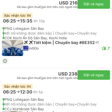
USD 216
Đặt vé ngay
Đã bao gồm thuế
|
giá tính trên một người lớn
Xác nhận tức thì
06:25
15:35
9h 10p
PNQ Lohegaon Sân Bay
Kết nối không được đảm bảo | Chuyến bay+Chuyến bay
COK Kochi Ấn Độ Sân Bay, Kochi India
Tiết kiệm | Chuyến bay #6E352
+1
4.7
IndiGo
USD 238
Đặt vé ngay
Đã bao gồm thuế
|
giá tính trên một người lớn
Xác nhận tức thì
06:25
12:30
6h 5p
PNQ Lohegaon Sân Bay
Kết nối không được đảm bảo | Chuyến bay+Chuyến bay
CCJ Kozhikode Sân Bay