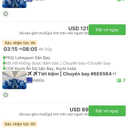
USD 121
Đặt vé ngay
Đã bao gồm thuế
|
giá tính trên một người lớn
Xác nhận tức thì
03:15
08:05
4h 50p
PNQ Lohegaon Sân Bay
Kết nối không được đảm bảo | Chuyến bay+Chuyến bay
COK Kochi Ấn Độ Sân Bay, Kochi India
Tiết kiệm | Chuyến bay #6E6564
+1
4.7
IndiGo
USD 89
Đặt vé ngay
Đã bao gồm thuế
|
giá tính trên một người lớn
Xác nhận tức thì