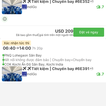
Tiết kiệm | Chuyến bay #6E352
+1
4.7
IndiGo
USD 209
Đặt vé ngay
Đã bao gồm thuế
|
giá tính trên một người lớn
Xác nhận tức thì
06:40
14:00
7h 20p
PNQ Lohegaon Sân Bay
Kết nối không được đảm bảo | Chuyến bay+Chuyến bay
COK Kochi Ấn Độ Sân Bay, Kochi India
Tiết kiệm | Chuyến bay #6E391
+1
4.7
IndiGo
USD 182
Đặt vé ngay
Đã bao gồm thuế
|
giá tính trên một người lớn