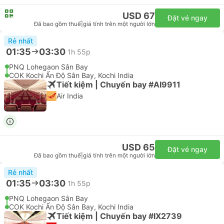
USD 67
Đặt vé ngay
Đã bao gồm thuế
|
giá tính trên một người lớn
Rẻ nhất
01:35
03:30
1h 55p
PNQ Lohegaon Sân Bay
COK Kochi Ấn Độ Sân Bay, Kochi India
Tiết kiệm | Chuyến bay #AI9911
Air India
USD 65
Đặt vé ngay
Đã bao gồm thuế
|
giá tính trên một người lớn
Rẻ nhất
01:35
03:30
1h 55p
PNQ Lohegaon Sân Bay
COK Kochi Ấn Độ Sân Bay, Kochi India
Tiết kiệm | Chuyến bay #IX2739