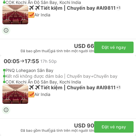
COK Kochi Ấn Độ Sân Bay, Kochi India
Tiết kiệm | Chuyến bay #AI9811
+1
Air India
USD 66
Đặt vé ngay
Đã bao gồm thuế
|
giá tính trên một người lớn
00:05
17:55
17h 50p
PNQ Lohegaon Sân Bay
Kết nối không được đảm bảo | Chuyến bay+Chuyến bay
COK Kochi Ấn Độ Sân Bay, Kochi India
Tiết kiệm | Chuyến bay #AI9811
+1
Air India
USD 90
Đặt vé ngay
Đã bao gồm thuế
|
giá tính trên một người lớn