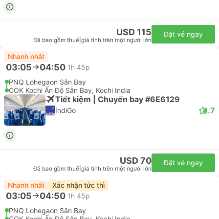
USD 115
Đặt vé ngay
Đã bao gồm thuế
|
giá tính trên một người lớn
Nhanh nhất
03:05
04:50
1h 45p
PNQ Lohegaon Sân Bay
COK Kochi Ấn Độ Sân Bay, Kochi India
Tiết kiệm | Chuyến bay #6E6129
4.7
IndiGo
USD 70
Đặt vé ngay
Đã bao gồm thuế
|
giá tính trên một người lớn
Nhanh nhất
Xác nhận tức thì
03:05
04:50
1h 45p
PNQ Lohegaon Sân Bay
COK Kochi Ấn Độ Sân Bay, Kochi India