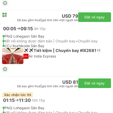
USD 79
Đặt vé ngay
Đã bao gồm thuế
|
giá tính trên một người lớn
00:05
09:15
9h 10p
PNQ Lohegaon Sân Bay
Kết nối không được đảm bảo | Chuyến bay+Chuyến bay
CCJ Kozhikode Sân Bay
Tiết kiệm | Chuyến bay #IX2681
+1
Air India Express
USD 81
Đặt vé ngay
Đã bao gồm thuế
|
giá tính trên một người lớn
Xác nhận tức thì
01:15
11:30
10h 15p
PNQ Lohegaon Sân Bay
Kết nối không được đảm bảo | Chuyến bay+Chuyến bay