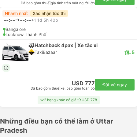
Đã bao gồm thuế
|
giá tính trên một người lớn
Nhanh nhất
Xác nhận tức thì
--:--
--:--
+1
1d 5h 40p
Bangalore
Lucknow Thành Phố
Hatchback 4pax | Xe tắc xi
4.5
TaxiBazaar
USD 777
Đặt vé ngay
Đã bao gồm thuế
|
xe, bao gồm toàn bộ
2 hạng khác có giá từ USD 778
Những điều bạn có thể làm ở Uttar
Pradesh