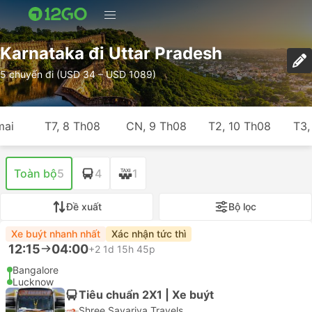
Karnataka đi Uttar Pradesh
5 chuyến đi (USD 34 – USD 1089)
mai
T7, 8 Th08
CN, 9 Th08
T2, 10 Th08
T3,
Toàn bộ
5
4
1
Đề xuất
Bộ lọc
Xe buýt nhanh nhất
Xác nhận tức thì
12:15
04:00
+2
1d 15h 45p
Bangalore
Lucknow
Tiêu chuẩn 2X1 | Xe buýt
Shree Savariya Travels