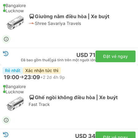
Bangalore
Lucknow
Giường nằm điều hòa | Xe buýt
Shree Savariya Travels
USD 71
Đặt vé ngay
Đã bao gồm thuế
|
giá tính trên một người lớn
Rẻ nhất
Xác nhận tức thì
19:00
23:09
+2
2d 4h 9p
Bangalore
Lucknow
Ghế ngồi không điều hòa | Xe buýt
Fast Track
USD 34
Đặt vé ngay