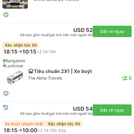
USD 52
Đặt vé ngay
Đã bao gồm thuế
|
giá tính trên một người lớn
Xác nhận tức thì
18:15
10:15
+2
1d 16h
Bangalore
Lucknow
Tiêu chuẩn 2X1 | Xe buýt
2.5
The Abha Travels
USD 54
Đặt vé ngay
Đã bao gồm thuế
|
giá tính trên một người lớn
Xe buýt nhanh nhất
Xác nhận tức thì
18:15
10:00
+2
1d 15h 45p