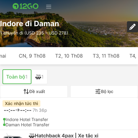
Indore đi Daman
1 chuyến đi (USD 235 – USD 278)
mai
CN, 9 Th08
T2, 10 Th08
T3, 11 Th08
T4,
Toàn bộ
1
1
Đề xuất
Bộ lọc
Xác nhận tức thì
--:--
--:--
7h 36p
Indore Hotel Transfer
Daman Hotel Transfer
Hatchback 4pax | Xe tắc xi