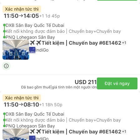
Xác nhận tức thì
11:50
14:05
+1
1d 45p
DXB Sân Bay Quốc Tế Dubai
Kết nối không được đảm bảo | Chuyến bay+Chuyến bay
PNQ Lohegaon Sân Bay
Tiết kiệm | Chuyến bay #6E1462
+1
IndiGo
USD 211
Đặt vé ngay
Đã bao gồm thuế
|
giá tính trên một người lớn
Xác nhận tức thì
11:50
08:10
+1
18h 50p
DXB Sân Bay Quốc Tế Dubai
Kết nối không được đảm bảo | Chuyến bay+Chuyến bay
PNQ Lohegaon Sân Bay
Tiết kiệm | Chuyến bay #6E1462
+1
IndiGo