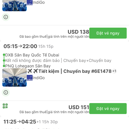
IndiGo
USD 138
Đặt vé ngay
Đã bao gồm thuế
|
giá tính trên một người lớn
05:15
22:00
15h 15p
DXB Sân Bay Quốc Tế Dubai
Kết nối không được đảm bảo | Chuyến bay+Chuyến bay
PNQ Lohegaon Sân Bay
Tiết kiệm | Chuyến bay #6E1478
+1
IndiGo
USD 151
Đặt vé ngay
Đã bao gồm thuế
|
giá tính trên một người lớn
11:25
04:25
+1
15h 30p