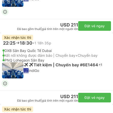
USD 211
Đặt vé ngay
Đã bao gồm thuế
|
giá tính trên một người lớn
Xác nhận tức thì
22:25
18:30
+1
18h 35p
DXB Sân Bay Quốc Tế Dubai
Kết nối không được đảm bảo | Chuyến bay+Chuyến bay
PNQ Lohegaon Sân Bay
Tiết kiệm | Chuyến bay #6E1464
+1
IndiGo
USD 211
Đặt vé ngay
Đã bao gồm thuế
|
giá tính trên một người lớn
Xác nhận tức thì