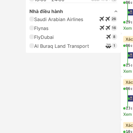
06:
Nhà điều hành
Saudi Arabian Airlines
26
19:
Flynas
16
Xem c
FlyDubai
8
Xác
Al Buraq Land Transport
06:
1
15:
Xem c
Xác
06:
13:
Xem c
Xác
10: