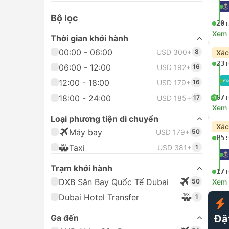
Bộ lọc
20:
Xem c
Thời gian khởi hành
00:00 - 06:00
USD 300+
8
Xác
23:
06:00 - 12:00
USD 192+
16
12:00 - 18:00
USD 179+
16
18:00 - 24:00
07:
USD 185+
17
+1
Xem c
Loại phương tiện di chuyển
Xác
Máy bay
USD 179+
50
05:
Taxi
USD 381+
1
Trạm khởi hành
17:
DXB Sân Bay Quốc Tế Dubai
50
Xem c
Dubai Hotel Transfer
1
Ga đến
Đặ