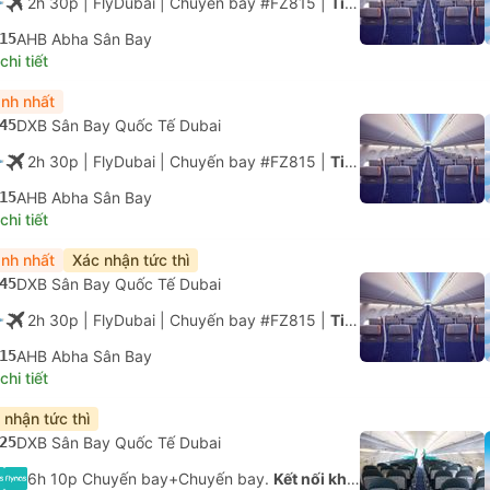
2h 30p
| FlyDubai
|
Chuyến bay #FZ815
|
Tiết kiệm
15
AHB Abha Sân Bay
hi tiết
nh nhất
45
DXB Sân Bay Quốc Tế Dubai
2h 30p
| FlyDubai
|
Chuyến bay #FZ815
|
Tiết kiệm
15
AHB Abha Sân Bay
hi tiết
nh nhất
Xác nhận tức thì
45
DXB Sân Bay Quốc Tế Dubai
2h 30p
| FlyDubai
|
Chuyến bay #FZ815
|
Tiết kiệm
15
AHB Abha Sân Bay
hi tiết
 nhận tức thì
25
DXB Sân Bay Quốc Tế Dubai
6h 10p Chuyến bay+Chuyến bay.
Kết nối không được đảm bảo