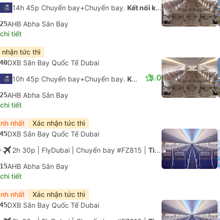
14h 45p Chuyến bay+Chuyến bay.
Kết nối không được đảm bảo
25
AHB Abha Sân Bay
hi tiết
 nhận tức thì
40
DXB Sân Bay Quốc Tế Dubai
5.0
10h 45p Chuyến bay+Chuyến bay.
Kết nối không được đảm bảo
25
AHB Abha Sân Bay
hi tiết
nh nhất
Xác nhận tức thì
45
DXB Sân Bay Quốc Tế Dubai
2h 30p
| FlyDubai
|
Chuyến bay #FZ815
|
Tiết kiệm
15
AHB Abha Sân Bay
hi tiết
nh nhất
Xác nhận tức thì
45
DXB Sân Bay Quốc Tế Dubai