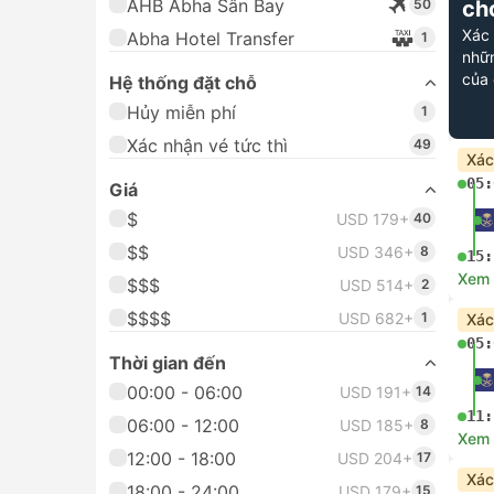
AHB Abha Sân Bay
50
ch
Xác
Abha Hotel Transfer
1
nhữn
của 
Hệ thống đặt chỗ
Hủy miễn phí
1
Xác nhận vé tức thì
49
Xác
05:
Giá
$
USD 179+
40
$$
USD 346+
8
15:
Xem c
$$$
USD 514+
2
$$$$
USD 682+
1
Xác
05:
Thời gian đến
00:00 - 06:00
USD 191+
14
11:
06:00 - 12:00
USD 185+
8
Xem c
12:00 - 18:00
USD 204+
17
Xác
18:00 - 24:00
USD 179+
15