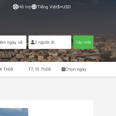
Hỗ trợ
Tiếng Việt
$•USD
êm ngày về
2 người đi
Cập nhật
14 Th08
T7, 15 Th08
Chọn ngày