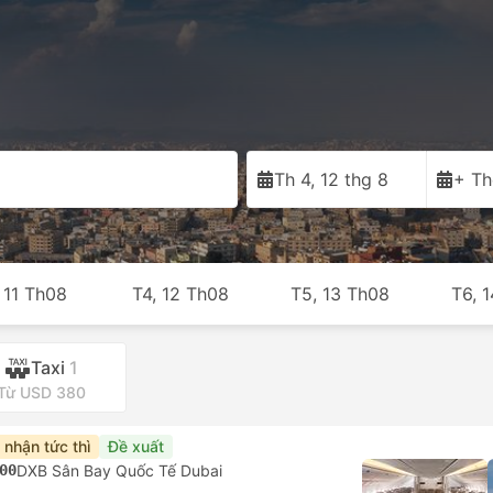
Th 4, 12 thg 8
+ Th
 11 Th08
T4, 12 Th08
T5, 13 Th08
T6, 
Taxi
1
Từ USD 380
 nhận tức thì
Đề xuất
00
DXB Sân Bay Quốc Tế Dubai