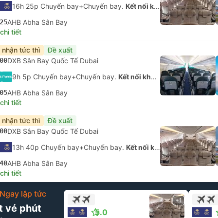
16h 25p Chuyến bay+Chuyến bay.
Kết nối không được đảm bảo
25
AHB Abha Sân Bay
hi tiết
 nhận tức thì
Đề xuất
00
DXB Sân Bay Quốc Tế Dubai
9h 5p Chuyến bay+Chuyến bay.
Kết nối không được đảm bảo
05
AHB Abha Sân Bay
hi tiết
 nhận tức thì
Đề xuất
00
DXB Sân Bay Quốc Tế Dubai
13h 40p Chuyến bay+Chuyến bay.
Kết nối không được đảm bảo
40
AHB Abha Sân Bay
hi tiết
Ngay lập tức
+1
t vé phút
5.0