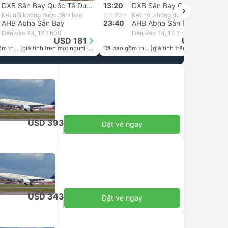
DXB Sân Bay Quốc Tế Dubai
13:20
DXB Sân Bay Quốc Tế Dubai
Kết nối không được đảm bảo
11h 20p
Kết nối không được đảm bảo
AHB Abha Sân Bay
23:40
AHB Abha Sân Bay
Đến vào T4, 12 Th08
Đến vào T4, 12 Th08
USD 181
USD 209
Đã bao gồm thuế
|
giá tính trên một người lớn
Đã bao gồm thuế
|
giá tính trên một người lớn
USD 393
Đặt vé ngay
Đã bao gồm thuế
|
giá tính trên một người lớn
USD 343
Đặt vé ngay
Đã bao gồm thuế
|
giá tính trên một người lớn