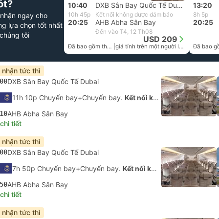
ót?
10:40
DXB Sân Bay Quốc Tế Dubai
13:20
10h 45p
Kết nối không được đảm bảo
8h 5p
 nhận ngay cho
20:25
AHB Abha Sân Bay
20:25
g lựa chọn tốt nhất
Đến vào T4, 12 Th08
chúng tôi
USD 209
Đã bao gồm thuế
|
giá tính trên một người lớn
 nhận tức thì
00
DXB Sân Bay Quốc Tế Dubai
11h 10p Chuyến bay+Chuyến bay.
Kết nối không được đảm bảo
10
AHB Abha Sân Bay
hi tiết
 nhận tức thì
00
DXB Sân Bay Quốc Tế Dubai
7h 50p Chuyến bay+Chuyến bay.
Kết nối không được đảm bảo
50
AHB Abha Sân Bay
hi tiết
 nhận tức thì