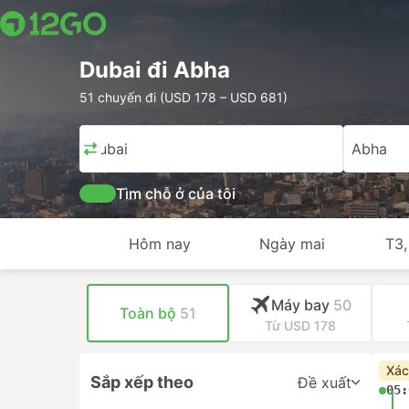
Dubai đi Abha
51 chuyến đi (USD 178 – USD 681)
Dubai
Abha
Tìm chỗ ở của tôi
Hôm nay
Ngày mai
T3,
Máy bay
50
Toàn bộ
51
Từ USD 178
Xác
Sắp xếp theo
Đề xuất
05: