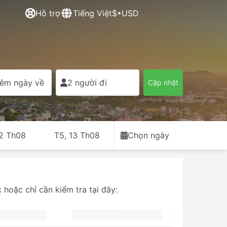
Hỗ trợ
Tiếng Việt
$•USD
êm ngày về
2 người đi
Cập nhật
12 Th08
T5, 13 Th08
Chọn ngày
hoặc chỉ cần kiểm tra tại đây: