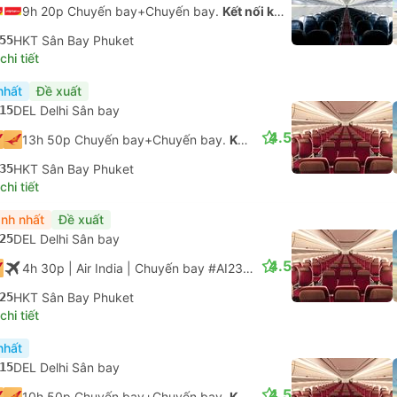
9h 20p Chuyến bay+Chuyến bay.
Kết nối không được đảm bảo
55
HKT Sân Bay Phuket
hi tiết
nhất
Đề xuất
15
DEL Delhi Sân bay
4.5
13h 50p Chuyến bay+Chuyến bay.
Kết nối không được đảm bảo
35
HKT Sân Bay Phuket
hi tiết
nh nhất
Đề xuất
25
DEL Delhi Sân bay
4.5
4h 30p
| Air India
|
Chuyến bay #AI2378
|
Tiết kiệm
25
HKT Sân Bay Phuket
hi tiết
nhất
15
DEL Delhi Sân bay
4.5
10h 50p Chuyến bay+Chuyến bay.
Kết nối không được đảm bảo