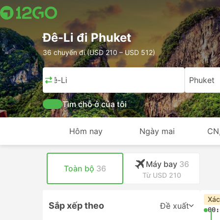
Đê-Li đi Phuket
36 chuyến đi (USD 210 – USD 512)
Đê-Li
Phuket
Tìm chỗ ở của tôi
Hôm nay
Ngày mai
CN
Máy bay
36
Toàn bộ
36
Từ USD 210
Xác
Sắp xếp theo
Đề xuất
00: