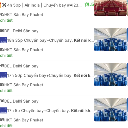
4.5
4h 50p
| Air India
|
Chuyến bay #AI2376
|
Tiết kiệm
45
HKT Sân Bay Phuket
hi tiết
00
DEL Delhi Sân bay
18h 35p Chuyến bay+Chuyến bay.
Kết nối không được đảm bảo
05
HKT Sân Bay Phuket
hi tiết
45
DEL Delhi Sân bay
17h 50p Chuyến bay+Chuyến bay.
Kết nối không được đảm bảo
05
HKT Sân Bay Phuket
hi tiết
30
DEL Delhi Sân bay
17h 5p Chuyến bay+Chuyến bay.
Kết nối không được đảm bảo
05
HKT Sân Bay Phuket
hi tiết