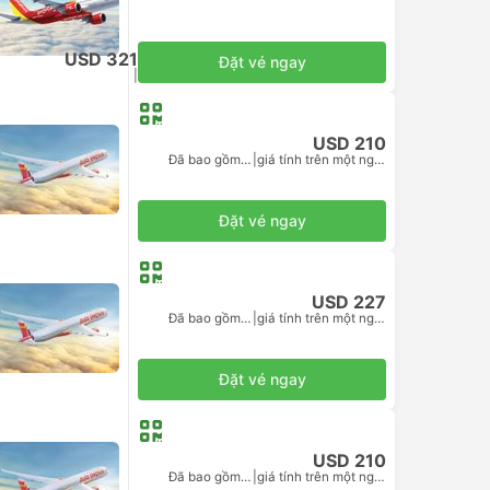
USD 321
Đặt vé ngay
Đã bao gồm thuế
|
giá tính trên một người lớn
USD 210
Đã bao gồm thuế
|
giá tính trên một người lớn
Đặt vé ngay
USD 227
Đã bao gồm thuế
|
giá tính trên một người lớn
Đặt vé ngay
USD 210
Đã bao gồm thuế
|
giá tính trên một người lớn