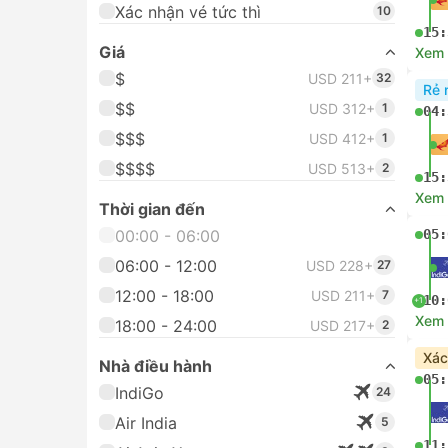
Xác nhận vé tức thì
10
15:
Giá
Xem c
$
USD 211+
32
Rẻ 
$$
USD 312+
1
04:
$$$
USD 412+
1
$$$$
USD 513+
2
15:
Xem c
Thời gian đến
00:00 - 06:00
05:
06:00 - 12:00
USD 228+
27
12:00 - 18:00
USD 211+
7
10:
+1
Xem c
18:00 - 24:00
USD 217+
2
Xác
Nhà điều hành
05:
IndiGo
24
Air India
5
11: