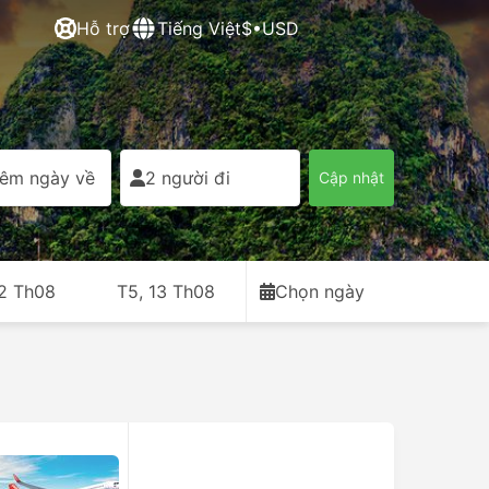
Hỗ trợ
Tiếng Việt
$•USD
êm ngày về
2 người đi
Cập nhật
12 Th08
T5, 13 Th08
Chọn ngày