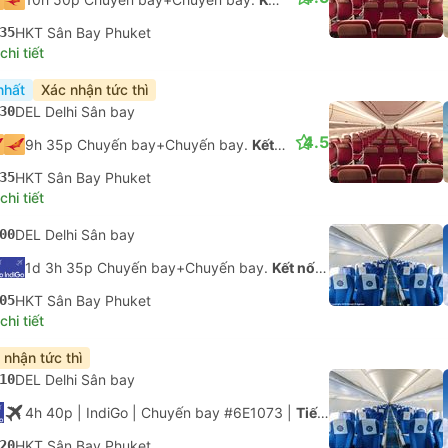
35
HKT Sân Bay Phuket
hi tiết
nhất
Xác nhận tức thì
30
DEL Delhi Sân bay
4.5
9h 35p Chuyến bay+Chuyến bay.
Kết nối không được đảm bảo
35
HKT Sân Bay Phuket
hi tiết
00
DEL Delhi Sân bay
1d 3h 35p Chuyến bay+Chuyến bay.
Kết nối không được đảm bảo
05
HKT Sân Bay Phuket
hi tiết
 nhận tức thì
10
DEL Delhi Sân bay
4h 40p
| IndiGo
|
Chuyến bay #6E1073
|
Tiết kiệm
20
HKT Sân Bay Phuket