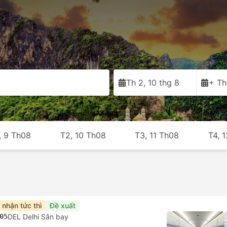
Th 2, 10 thg 8
+ Th
, 9 Th08
T2, 10 Th08
T3, 11 Th08
T4, 
 nhận tức thì
Đề xuất
05
DEL Delhi Sân bay