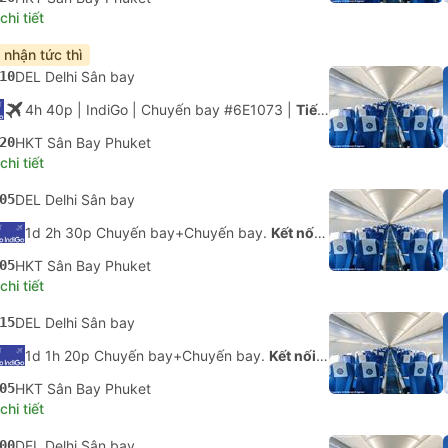
hi tiết
 nhận tức thì
10
DEL Delhi Sân bay
4h 40p
| IndiGo
|
Chuyến bay #6E1073
|
Tiết kiệm
20
HKT Sân Bay Phuket
hi tiết
05
DEL Delhi Sân bay
1d 2h 30p Chuyến bay+Chuyến bay.
Kết nối không được đảm bảo
05
HKT Sân Bay Phuket
hi tiết
15
DEL Delhi Sân bay
1d 1h 20p Chuyến bay+Chuyến bay.
Kết nối không được đảm bảo
05
HKT Sân Bay Phuket
hi tiết
00
DEL Delhi Sân bay