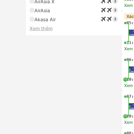
AirAsia X
3
Xem c
AirAsia
3
Xác
Akasa Air
3
05:
Xem thêm
11:
Xem c
06:
10:
+1
Xem c
07:
10:
+1
Xem c
08: