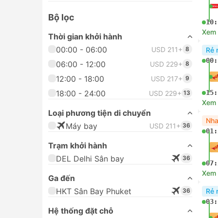
Bộ lọc
10:
Xem c
Thời gian khởi hành
00:00 - 06:00
USD 211+
8
Rẻ 
00:
06:00 - 12:00
USD 229+
8
12:00 - 18:00
USD 217+
9
18:00 - 24:00
15:
USD 229+
13
Xem c
Loại phương tiện di chuyển
Nha
Máy bay
USD 211+
36
01:
Trạm khởi hành
DEL Delhi Sân bay
36
07:
Xem c
Ga đến
HKT Sân Bay Phuket
36
Rẻ 
03:
Hệ thống đặt chỗ