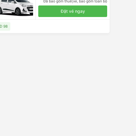
Đã bao gồm thuế
|
xe, bao gồm toàn bộ
Đặt vé ngay
SD 98