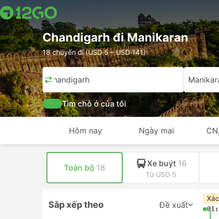
Chandigarh đi Manikaran
18 chuyến đi (USD 5 – USD 141)
Chandigarh
Manikar
Tìm chỗ ở của tôi
Hôm nay
Ngày mai
CN
Xe buýt
16
Toàn bộ
18
Từ USD 5
Xác
Sắp xếp theo
Đề xuất
01: