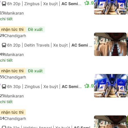
3.9
6h 20p
| Zingbus
|
Xe buýt
|
AC Semi Sleeper
15
Manikaran
hi tiết
 nhận tức thì
Đề xuất
29
Chandigarh
6h 20p
| Deltin Travels
|
Xe buýt
|
AC Semi Sleeper
49
Manikaran
hi tiết
 nhận tức thì
Đề xuất
55
Chandigarh
3.9
6h 30p
| Zingbus
|
Xe buýt
|
AC Semi Sleeper
25
Manikaran
hi tiết
 nhận tức thì
14
Chandigarh
8h 11p
| Holiday Appeal
|
Xe buýt
|
AC Semi Sleeper