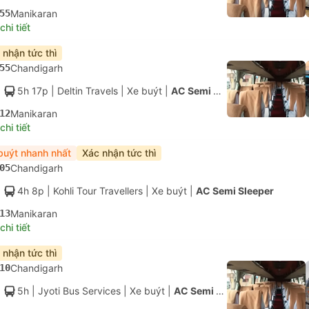
55
Manikaran
hi tiết
 nhận tức thì
55
Chandigarh
5h 17p
| Deltin Travels
|
Xe buýt
|
AC Semi Sleeper
12
Manikaran
hi tiết
buýt nhanh nhất
Xác nhận tức thì
05
Chandigarh
4h 8p
| Kohli Tour Travellers
|
Xe buýt
|
AC Semi Sleeper
13
Manikaran
hi tiết
 nhận tức thì
10
Chandigarh
5h
| Jyoti Bus Services
|
Xe buýt
|
AC Semi Sleeper