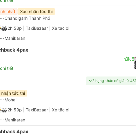
hi tiết
nh nhất
Xác nhận tức thì
--
Chandigarh Thành Phố
2h 53p
| TaxiBazaar
|
Xe tắc xi
--
Manikaran
chback 4pax
4.5
hi tiết
2 hạng khác có giá từ US
 nhận tức thì
--
Mohali
2h 59p
| TaxiBazaar
|
Xe tắc xi
--
Manikaran
chback 4pax