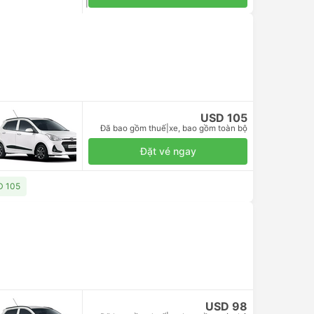
Đã bao gồm thuế
|
giá tính trên một người lớn
USD 105
Đã bao gồm thuế
|
xe, bao gồm toàn bộ
Đặt vé ngay
D 105
USD 98