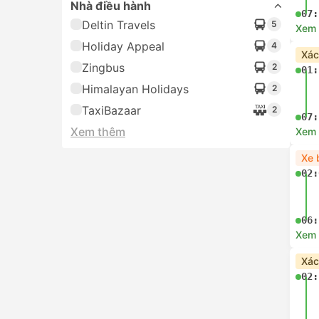
Nhà điều hành
07:
Deltin Travels
5
Xem c
Holiday Appeal
4
Xác
Zingbus
2
01:
Himalayan Holidays
2
TaxiBazaar
2
07:
Xem thêm
Xem c
Xe 
02:
06:
Xem c
Xác
02: