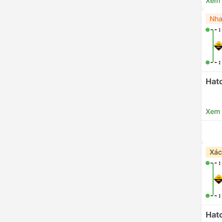
Xem c
Nha
--:
--:
Hat
Xem c
Xác
--:
--:
Hat