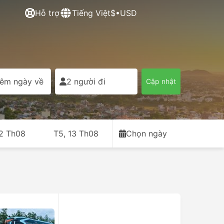
Hỗ trợ
Tiếng Việt
$•USD
êm ngày về
2 người đi
Cập nhật
12 Th08
T5, 13 Th08
Chọn ngày