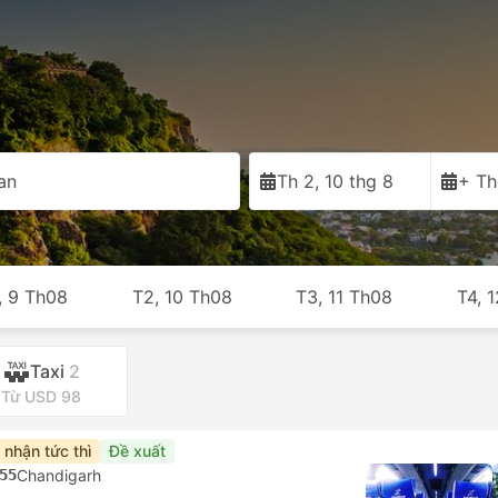
an
Th 2, 10 thg 8
+ Th
, 9 Th08
T2, 10 Th08
T3, 11 Th08
T4, 
Taxi
2
Từ USD 98
 nhận tức thì
Đề xuất
55
Chandigarh