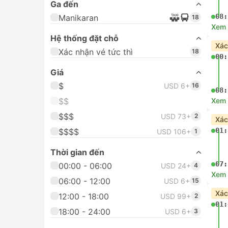
Ga đến
08:
Manikaran
18
Xem c
Hệ thống đặt chỗ
Xác
Xác nhận vé tức thì
18
00:
Giá
$
USD 6+
16
08:
$$
Xem c
$$$
USD 73+
2
Xác
01:
$$$$
USD 106+
1
Thời gian đến
07:
00:00 - 06:00
USD 24+
4
Xem c
06:00 - 12:00
USD 6+
15
Xác
12:00 - 18:00
USD 99+
2
01:
18:00 - 24:00
USD 6+
3