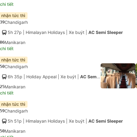
hi tiết
 nhận tức thì
39
Chandigarh
5h 27p
| Himalayan Holidays
|
Xe buýt
|
AC Semi Sleeper
06
Manikaran
hi tiết
 nhận tức thì
50
Chandigarh
6h 35p
| Holiday Appeal
|
Xe buýt
|
AC Semi Sleeper
25
Manikaran
hi tiết
 nhận tức thì
59
Chandigarh
5h 51p
| Himalayan Holidays
|
Xe buýt
|
AC Semi Sleeper
50
Manikaran