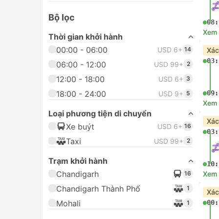
Bộ lọc
08:
Xem c
Thời gian khởi hành
00:00 - 06:00
USD 6+
14
Xác
03:
06:00 - 12:00
USD 99+
2
12:00 - 18:00
USD 6+
3
18:00 - 24:00
09:
USD 9+
5
Xem c
Loại phương tiện di chuyển
Xác
Xe buýt
USD 6+
16
03:
Taxi
USD 99+
2
Trạm khởi hành
10:
Chandigarh
16
Xem c
Chandigarh Thành Phố
1
Xác
Mohali
00:
1