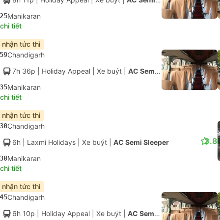
25
Manikaran
hi tiết
 nhận tức thì
59
Chandigarh
7h 36p
| Holiday Appeal
|
Xe buýt
|
AC Semi Sleeper
35
Manikaran
hi tiết
 nhận tức thì
30
Chandigarh
3.8
6h
| Laxmi Holidays
|
Xe buýt
|
AC Semi Sleeper
30
Manikaran
hi tiết
 nhận tức thì
45
Chandigarh
6h 10p
| Holiday Appeal
|
Xe buýt
|
AC Semi Sleeper