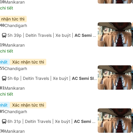
10
Manikaran
hi tiết
 nhận tức thì
40
Chandigarh
5h 39p
| Deltin Travels
|
Xe buýt
|
AC Semi Sleeper
19
Manikaran
hi tiết
nhất
Xác nhận tức thì
55
Chandigarh
5h 6p
| Deltin Travels
|
Xe buýt
|
AC Semi Sleeper
01
Manikaran
hi tiết
nhất
Xác nhận tức thì
05
Chandigarh
6h 31p
| Deltin Travels
|
Xe buýt
|
AC Semi Sleeper
36
Manikaran