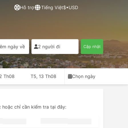
Hỗ trợ
Tiếng Việt
$•USD
êm ngày về
2 người đi
Cập nhật
12 Th08
T5, 13 Th08
Chọn ngày
hoặc chỉ cần kiểm tra tại đây: