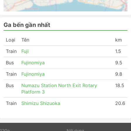
Ga bến gần nhất
Loại
Tên
km
Train
Fuji
1.5
Bus
Fujinomiya
9.5
Train
Fujinomiya
9.8
Bus
Numazu Station North Exit Rotary
18.5
Platform 3
Train
Shimizu Shizuoka
20.6
12Go
Nội dung