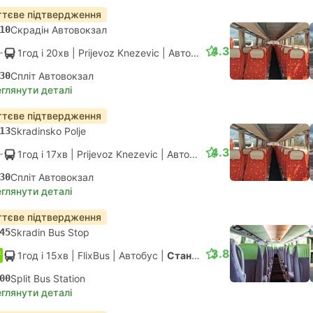
тєве підтвердження
10
Скрадін Автовокзал
4.3
1год і 20хв
| Prijevoz Knezevic
|
Автобус
|
Стандарт АС
30
Спліт Автовокзал
глянути деталі
тєве підтвердження
13
Skradinsko Polje
4.3
1год і 17хв
| Prijevoz Knezevic
|
Автобус
|
Стандарт АС
30
Спліт Автовокзал
глянути деталі
тєве підтвердження
45
Skradin Bus Stop
3.8
1год і 15хв
| FlixBus
|
Автобус
|
Стандарт
00
Split Bus Station
глянути деталі