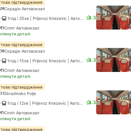
тєве підтвердження
20
Скрадін Автовокзал
4.3
1год і 25хв
| Prijevoz Knezevic
|
Автобус
|
Стандарт АС
45
Спліт Автовокзал
глянути деталі
тєве підтвердження
30
Скрадін Автовокзал
4.3
1год і 15хв
| Prijevoz Knezevic
|
Автобус
|
Стандарт АС
45
Спліт Автовокзал
глянути деталі
тєве підтвердження
33
Skradinsko Polje
4.3
1год і 12хв
| Prijevoz Knezevic
|
Автобус
|
Стандарт АС
45
Спліт Автовокзал
глянути деталі
тєве підтвердження