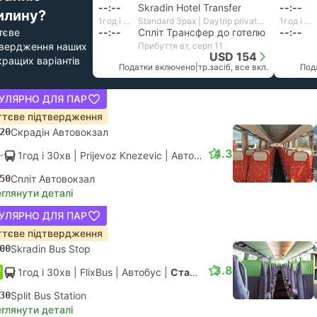
--:--
Skradin Hotel Transfer
--:--
илину?
1год і 10хв
Standard 3pax | Daytrip private transfer with English speaking driver
1год і 15хв
тєве
--:--
Спліт Трансфер до готелю
--:--
твердження наших
Прибуття вт, серп 11
USD 154
кращих варіантів
Податки включено
|
тр.засіб, все вкл.
Под
УЛЯРНО ДЛЯ ПАР
тєве підтвердження
20
Скрадін Автовокзал
4.3
1год і 30хв
| Prijevoz Knezevic
|
Автобус
|
Стандарт АС
50
Спліт Автовокзал
глянути деталі
УЛЯРНО ДЛЯ ПАР
тєве підтвердження
00
Skradin Bus Stop
3.8
1год і 30хв
| FlixBus
|
Автобус
|
Стандарт
30
Split Bus Station
глянути деталі