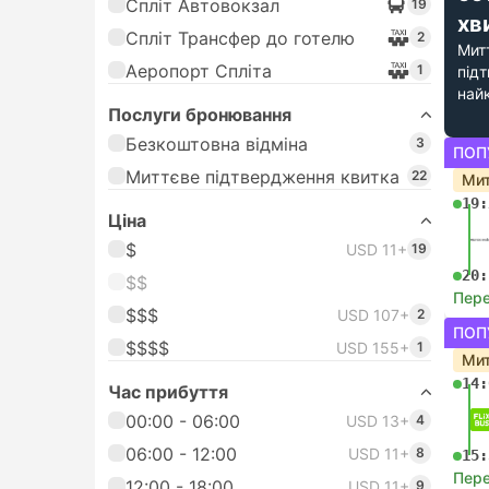
Спліт Автовокзал
19
хв
Спліт Трансфер до готелю
2
Мит
Аеропорт Спліта
1
під
най
Послуги бронювання
Безкоштовна відміна
3
ПОП
Миттєве підтвердження квитка
22
Мит
19:
Цiна
$
USD 11+
19
20:
$$
Пере
$$$
USD 107+
2
ПОП
$$$$
USD 155+
1
Мит
14:
Час прибуття
00:00 - 06:00
USD 13+
4
06:00 - 12:00
USD 11+
8
15:
Пере
12:00 - 18:00
USD 11+
9