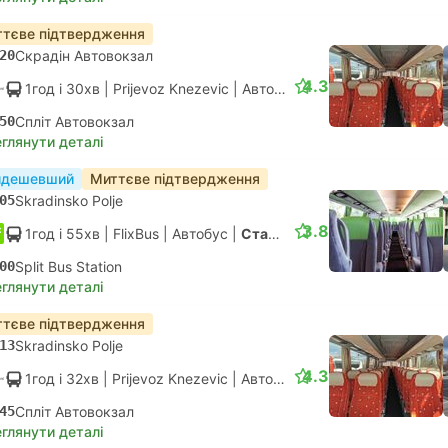
тєве підтвердження
20
Скрадін Автовокзал
4.3
1год і 30хв
| Prijevoz Knezevic
|
Автобус
|
Стандарт АС
50
Спліт Автовокзал
глянути деталі
йдешевший
Миттєве підтвердження
05
Skradinsko Polje
3.8
1год і 55хв
| FlixBus
|
Автобус
|
Стандарт
00
Split Bus Station
глянути деталі
тєве підтвердження
13
Skradinsko Polje
4.3
1год і 32хв
| Prijevoz Knezevic
|
Автобус
|
Стандарт АС
45
Спліт Автовокзал
глянути деталі