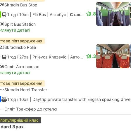
20
Skradin Bus Stop
3.8
1год і 10хв
| FlixBus
|
Автобус
|
Стандарт
30
Split Bus Station
глянути деталі
тєве підтвердження
23
Skradinsko Polje
4.3
1год і 27хв
| Prijevoz Knezevic
|
Автобус
|
Стандарт АС
50
Спліт Автовокзал
глянути деталі
тєве підтвердження
--
Skradin Hotel Transfer
1год і 10хв
| Daytrip private transfer with English speaking drive
--
Спліт Трансфер до готелю
популярніший клас
ndard 3pax