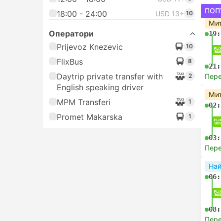
ПОП
18:00 - 24:00
USD 13+
10
Мит
Оператори
19:
Prijevoz Knezevic
10
FlixBus
8
21:
Daytrip private transfer with
2
Пере
English speaking driver
Мит
MPM Transferi
1
02:
Promet Makarska
1
03:
Пере
На
06:
08:
Пере