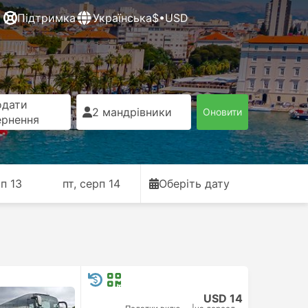
Підтримка
Українська
$•USD
одати
2 мандрівники
Оновити
ернення
рп 13
пт, серп 14
Оберіть дату
USD 14