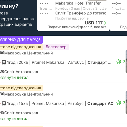
--:--
Makarska Hotel Transfer
--:--
илину?
1год і 10хв
Комфорт 3 пас | Croatia Shuttle
1год і 13хв
тєве
--:--
Спліт Трансфер до готелю
--:--
твердження наших
Прибуття нд, серп 9
USD 117
кращих варіантів
Податки включено
|
тр.засіб, все вкл.
Под
УЛЯРНО ДЛЯ ПАР
тєве підтвердження
Бестселер
00
Макарська Центральний
3.7
1год і 20хв
| Promet Makarska
|
Автобус
|
Стандарт АС
20
Спліт Автовокзал
глянути деталі
тєве підтвердження
30
Макарська Центральний
3.7
1год і 15хв
| Promet Makarska
|
Автобус
|
Стандарт АС
45
Спліт Автовокзал
глянути деталі