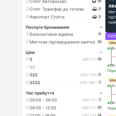
Спліт Автовокзал
16
хв
Спліт Трансфер до готелю
3
Мит
Аеропорт Спліта
3
під
най
Послуги бронювання
Безкоштовна відміна
6
ПОП
Миттєве підтвердження квитка
22
Мит
18:
Цiна
$
USD 11+
16
19:
$$
Пере
$$$
USD 114+
5
Мит
$$$$
USD 166+
1
13:
Час прибуття
00:00 - 06:00
USD 17+
7
14:
06:00 - 12:00
USD 11+
10
Пере
12:00 - 18:00
USD 13+
14