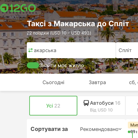
Таксi з Макарська до Спліт
22 поїздки (USD 10 – USD 493)
Макарська
Спліт
Знайти моє житло
Сьогодні
Завтра
сб,
Автобуси
16
Усі
22
Від USD 10
Мит
Сортувати за
Рекомендовано
09: