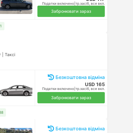
Податки включено
|
тр.засіб, все вкл.
Забронювати зараз
1
r
|
Таксі
Безкоштовна відміна
USD 165
Податки включено
|
тр.засіб, все вкл.
Забронювати зараз
88
Безкоштовна відміна