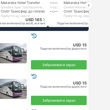
Makarska Hotel Transfer
--:--
Makarska Hotel Transfer
Standard 3pax | Daytrip private transfer with English speaking driver
1год і 5хв
Comfort Minivan 8pax | MPM Transferi
Спліт Трансфер до готелю
--:--
Спліт Трансфер до готелю
Прибуття нд, серп 9
Прибуття нд, серп 9
USD 165
USD 129
атки включено
|
тр.засіб, все вкл.
Податки включено
|
тр.засіб, все вкл.
USD 15
Податки включено
|
на дорослого
Забронювати зараз
USD 15
Податки включено
|
на дорослого
Забронювати зараз