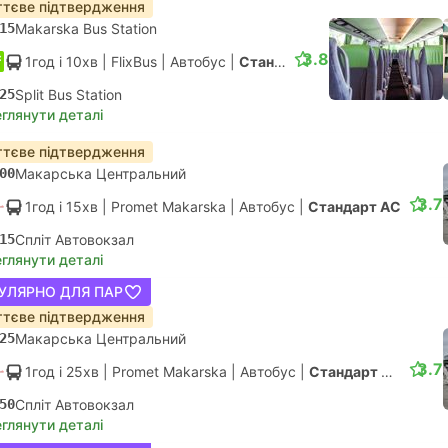
тєве підтвердження
15
Makarska Bus Station
3.8
1год і 10хв
| FlixBus
|
Автобус
|
Стандарт
25
Split Bus Station
глянути деталі
тєве підтвердження
00
Макарська Центральний
3.7
1год і 15хв
| Promet Makarska
|
Автобус
|
Стандарт АС
15
Спліт Автовокзал
глянути деталі
УЛЯРНО ДЛЯ ПАР
тєве підтвердження
25
Макарська Центральний
3.7
1год і 25хв
| Promet Makarska
|
Автобус
|
Стандарт АС
50
Спліт Автовокзал
глянути деталі