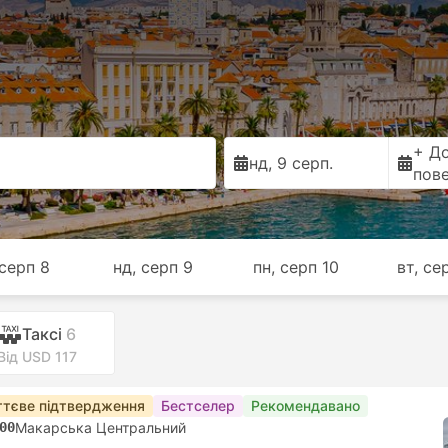
+ Д
нд, 9 серп.
пов
 серп 8
нд, серп 9
пн, серп 10
вт, се
Таксі
6
Від USD 117
тєве підтвердження
Бестселер
Рекомендавано
00
Макарська Центральний