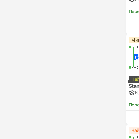
Пере
Мит
--:
--:
Най
Sta
К
Пере
Най
--: