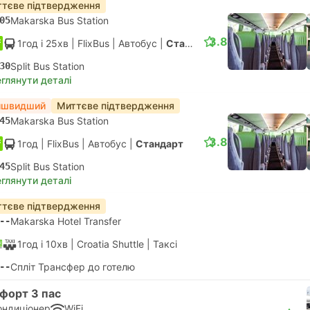
тєве підтвердження
05
Makarska Bus Station
3.8
1год і 25хв
| FlixBus
|
Автобус
|
Стандарт
30
Split Bus Station
глянути деталі
йшвидший
Миттєве підтвердження
45
Makarska Bus Station
3.8
1год
| FlixBus
|
Автобус
|
Стандарт
45
Split Bus Station
глянути деталі
тєве підтвердження
--
Makarska Hotel Transfer
1год і 10хв
| Croatia Shuttle
|
Таксі
--
Спліт Трансфер до готелю
форт 3 пас
ондиціонер
WiFi