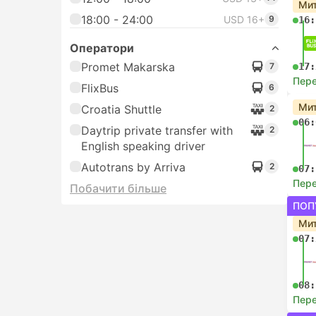
Мит
18:00 - 24:00
USD 16+
9
16:
Оператори
Promet Makarska
7
17:
Пере
FlixBus
6
Мит
Croatia Shuttle
2
06:
Daytrip private transfer with
2
English speaking driver
Autotrans by Arriva
2
07:
Пере
Побачити більше
ПОП
Мит
07:
08:
Пере