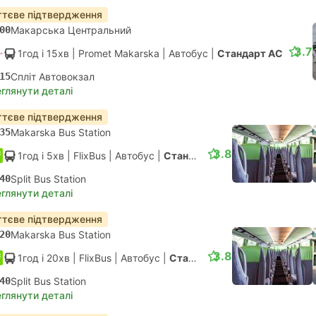
тєве підтвердження
00
Макарська Центральний
3.7
1год і 15хв
| Promet Makarska
|
Автобус
|
Стандарт АС
15
Спліт Автовокзал
глянути деталі
тєве підтвердження
35
Makarska Bus Station
3.8
1год і 5хв
| FlixBus
|
Автобус
|
Стандарт
40
Split Bus Station
глянути деталі
тєве підтвердження
20
Makarska Bus Station
3.8
1год і 20хв
| FlixBus
|
Автобус
|
Стандарт
40
Split Bus Station
глянути деталі