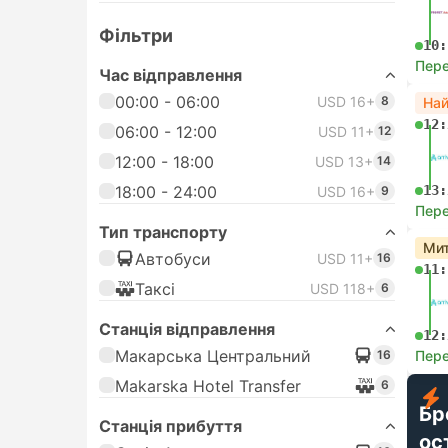
Фільтри
10:
Пере
Час відправлення
00:00 - 06:00
USD 16+
8
На
12:
06:00 - 12:00
USD 11+
12
12:00 - 18:00
USD 13+
14
18:00 - 24:00
13:
USD 16+
9
Пере
Тип транспорту
Мит
Автобуси
USD 11+
16
11:
Таксі
USD 118+
6
Станція відправлення
12:
Макарська Центральний
16
Пере
Makarska Hotel Transfer
6
Бр
Станція прибуття
ос