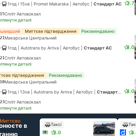
3.7
1год і 15хв
| Promet Makarska
|
Автобус
|
Стандарт АС
15
Спліт Автовокзал
глянути деталі
йшвидший
Миттєве підтвердження
Рекомендавано
21
Макарська Центральний
4.0
1год
| Autotrans by Arriva
|
Автобус
|
Стандарт АС
21
Спліт Автовокзал
глянути деталі
тєве підтвердження
Рекомендавано
10
Макарська Центральний
4.0
1год і 13хв
| Autotrans by Arriva
|
Автобус
|
Стандарт АС
23
Спліт Автовокзал
глянути деталі
Миттєво
Таксі
Так
онюєте в
5.0
4
танню