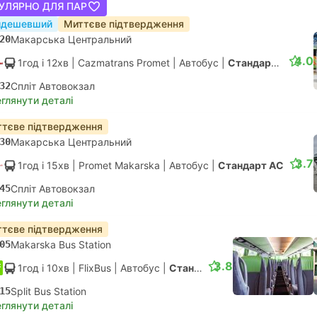
УЛЯРНО ДЛЯ ПАР
йдешевший
Миттєве підтвердження
20
Макарська Центральний
4.0
1год і 12хв
| Cazmatrans Promet
|
Автобус
|
Стандарт АС
32
Спліт Автовокзал
глянути деталі
тєве підтвердження
30
Макарська Центральний
3.7
1год і 15хв
| Promet Makarska
|
Автобус
|
Стандарт АС
45
Спліт Автовокзал
глянути деталі
тєве підтвердження
05
Makarska Bus Station
3.8
1год і 10хв
| FlixBus
|
Автобус
|
Стандарт
15
Split Bus Station
глянути деталі