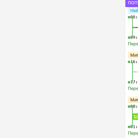
ПОП
На
08:
09:
Пере
Мит
16:
17:
Пере
Мит
00:
01:
Пере