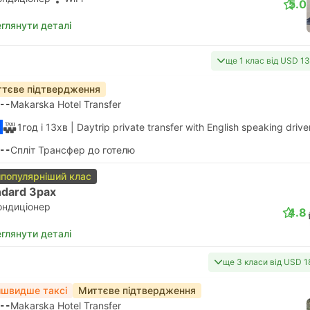
5.0
глянути деталі
ще 1 клас від USD 13
тєве підтвердження
--
Makarska Hotel Transfer
1год і 13хв
| Daytrip private transfer with English speaking drive
--
Спліт Трансфер до готелю
популярніший клас
ndard 3pax
ондиціонер
4.8
глянути деталі
ще 3 класи від USD 1
швидше таксі
Миттєве підтвердження
--
Makarska Hotel Transfer