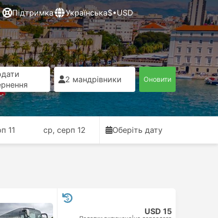
Підтримка
Українська
$•USD
одати
2 мандрівники
Оновити
ернення
рп 11
ср, серп 12
Оберіть дату
USD 15