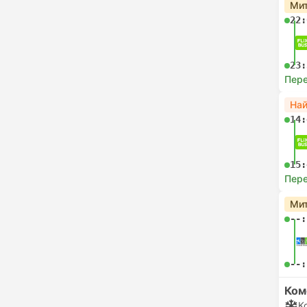
Мит
22:
23:
Пере
На
14:
15:
Пере
Мит
--:
--:
Ком
К