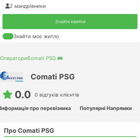
2 мандрівники
Знайти квитки
Знайти моє житло
Оператори
Comati PSG 🚌
Comati PSG
0.0
0 відгуків клієнтів
Інформація про перевізника
Популярні Напрямки
Про Comati PSG