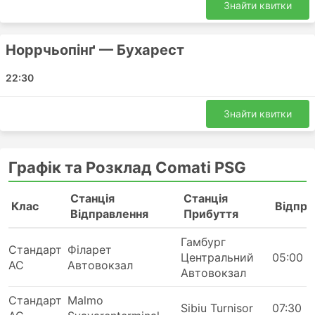
Бухарест - Мальме
Знайти квитки
Дева - Прага
Дрезден - Sebes
Норрчьопінґ — Бухарест
Прага - Коллінг
22:30
Берлін - Арад
Будапешт - Гамбург
Знайти квитки
Орхус - Бухарест
Гельсінгборг - Сібіу
Норрчьопінґ - Бухарест
Графік та Розклад Comati PSG
Ольборг - Брашов
Мальме - Арад
Станція
Станція
Клас
Вiдпра
Відправлення
Прибуття
Comati PSG Вартість Квитків та Класи
Автобусів
Гамбург
Стандарт
Філарет
Центральний
05:00
АС
Автовокзал
Однією з найкращих речей в поїздках автобусом є
Автовокзал
те, що ви максимально підлаштувати свою подорож
Стандарт
Malmo
під себе, до своїх вимог приватності та комфорту.
Sibiu Turnisor
07:30