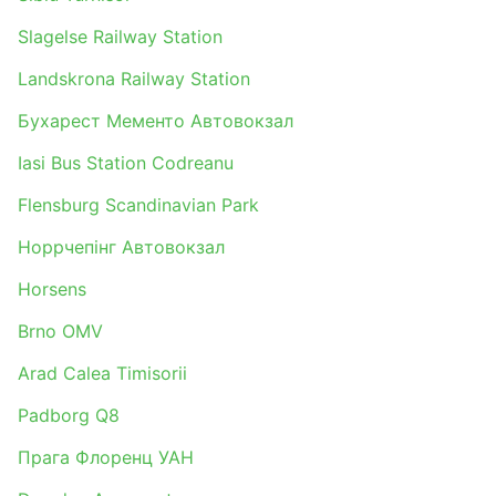
Slagelse Railway Station
Landskrona Railway Station
Бухарест Мементо Автовокзал
Iasi Bus Station Codreanu
Flensburg Scandinavian Park
Норрчепінг Автовокзал
Horsens
Brno OMV
Arad Calea Timisorii
Padborg Q8
Прага Флоренц УАН