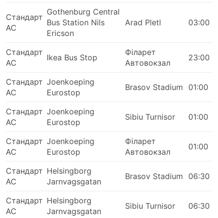
Подорож Автобусом: Плюси та
Gothenburg Central
Стандарт
Bus Station Nils
Arad Pletl
03:00
Мінуси
АС
Ericson
Плюси Подорожі Автобусом
Стандарт
Філарет
Ikea Bus Stop
23:00
АС
Автовокзал
Автобус – найкращий вибір для того, щоб
дістатися місць, які не з'єднані залізницею або
Стандарт
Joenkoeping
Brasov Stadium
01:00
авіасполученням. Мережа автобусних
АС
Eurostop
маршрутів часто охоплює майже всю країну, і
Стандарт
Joenkoeping
ці маршрути є добре і давно відпрацьованими.
Sibiu Turnisor
01:00
АС
Eurostop
На відміну від авіаперельотів (та іноді
залізничних подорожей), поїздка автобусом не
Стандарт
Joenkoeping
Філарет
01:00
вимагає прибуття на автовокзал заздалегідь.
АС
Eurostop
Автовокзал
Реєстрація навіть на міжнародні рейси не
займає багато часу. Норми перевезення багажу
Стандарт
Helsingborg
Brasov Stadium
06:30
зазвичай дуже зручні для мандрівників, а плата
АС
Jarnvagsgatan
за додатковий багаж, якщо встановлені ліміти,
Стандарт
Helsingborg
переважно не дуже висока.
Sibiu Turnisor
06:30
АС
Jarnvagsgatan
Автобусні квитки також можуть бути