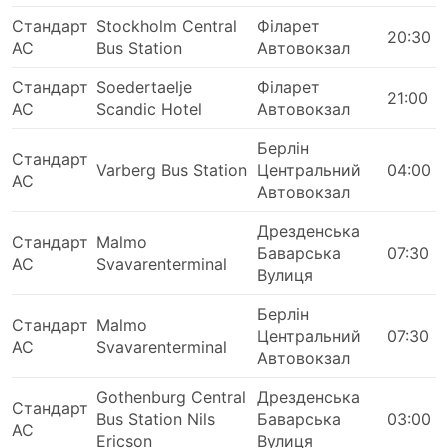
Стандарт
Stockholm Central
Філарет
20:30
Нові міжміські автобусні станції дуже часто
АС
Bus Station
Автовокзал
розташовані за містом, поруч з великими
автомагістралями, що дозволяє автобусам
Стандарт
Soedertaelje
Філарет
21:00
уникати міських заторів. Однак, це також може
АС
Scandic Hotel
Автовокзал
створювати додаткові труднощі для
Берлін
мандрівників. Дістатися до такої автостанції
Стандарт
Varberg Bus Station
Центральний
04:00
може бути проблематично, оскільки на деяких
АС
Автовокзал
напрямках є заборона на в'їзд транспортних
засобів до терміналу, і вам доведеться
Дрезденська
скористатися послугами спеціальних
Стандарт
Malmo
Баварська
07:30
перевізників, щоб дістатися туди. Що
АС
Svavarenterminal
Вулиця
призводить до збільшення витрат, оскільки
ціни можуть бути завищеними. Також
Берлін
Стандарт
враховуйте скільки додаткового часу вам
Malmo
Центральний
07:30
АС
доведеться витратити, якщо ви подорожуєте в
Svavarenterminal
Автовокзал
години пік, особливо якщо ви не знайомі з
дорожньою ситуацією у в вашій відправній
Gothenburg Central
Дрезденська
Стандарт
точці.
Bus Station Nils
Баварська
03:00
АС
Автобуси – вид транспорту, який відхиляється
Ericson
Вулиця