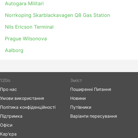
Autogara Militari
Norrkoping Skarblackavagen Q8 Gas Station
Nils Ericson Terminal
Prague Wilsonova
Aalborg
12Go
Зміст
Про нас
Поширенні Питання
Умови використання
Новини
Політика конфіденційності
Путівники
Підтримка
Варіанти пересування
Офіси
Кар'єра