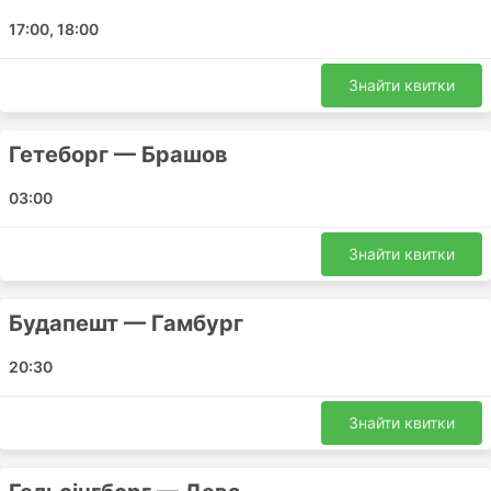
Helsingborg Main Train
17:00, 18:00
Arad Calea Timisorii
Helsingborg Hamntorget
Знайти квитки
Brno OMV
Copenhagen Ingerslevsgade
Гетеборг — Брашов
Ploiesti Bus Stop Nord
Timisoara OMV Gas Station
03:00
Budapest Konyves Kalman Nepliget Bus Station
Знайти квитки
Comati PSG Найпопулярніші
Напрямки
Будапешт — Гамбург
Автобуси Comati PSG курсують за багатьма
20:30
маршрутами, і ось список найпопулярніших з них:
Берлін - Прага
Знайти квитки
Бухарест - Прага
Прага - Бухарест