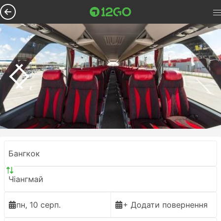
Бангкок
Чіангмай
пн, 10 серп.
+ Додати повернення