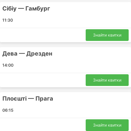
Гамбург - Лугож
Сібіу — Гамбург
Сібіу - Гамбург
Гельсінгборг - Бухарест
11:30
Мальме - Дрезден
Прага - Стокгольм
Знайти квитки
Сібіу - Лінчьопінг
Єнчепінг - Сібіу
Дева — Дрезден
Гамбург - Арад
Ольборг - Дева
14:00
Бухарест - Ольборг
Берлін - Лінчьопінг
Знайти квитки
Гетеборг - Дрезден
Плоєшті - Берлін
Плоєшті — Прага
Арад - Гельсінгборг
Сібіу - Будапешт
06:15
Арад - Прага
Арад - Будапешт
Знайти квитки
Гетеборг - Sebes