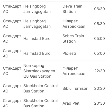
дешевшими у порівнянні з квитками на літак
Стандарт
Helsingborg
Deva Train
або швидкісний потяг. Завжди є вибір класів
06:30
АС
Jarnvagsgatan
Station
квитка на будь-який гаманець. Дешевші
стандартні варіанти можуть бути трохи
Стандарт
Helsingborg
Філарет
06:30
повільними й не пропонувати максимального
АС
Jarnvagsgatan
Автовокзал
комфорту, але в будь-якому випадку вони
прийнятні та доставлять вас до місця
Стандарт
Sebes Train
Halmstad Euro
05:00
призначення. На довших маршрутах у вартість
АС
Station
проїзду майже завжди входять перекуси, вода,
Стандарт
інколи засоби гігієни та ковдри, а також
Halmstad Euro
Ploiesti
05:00
АС
туалети або зупинки для відвідування туалетів.
Якщо ви готові витратити більше, деякі VIP-
Norrkoping
Стандарт
Філарет
автобуси пропонують місця які можна
Skarblackavagen
22:30
АС
Автовокзал
порівняти з бізнес-класом в літаку: широкі
Q8 Gas Station
м'які сидіння з відкидними спинками, ковдри,
менша кількість пасажирів і багато інших
Стандарт
Stockholm Central
Sibiu Turnisor
20:30
переваг, які зроблять вашу поїздку приємною
АС
Bus Station
подорожжю.
Стандарт
Stockholm Central
Arad Pletl
20:30
АС
Bus Station
Плюси Подорожі Автобусом