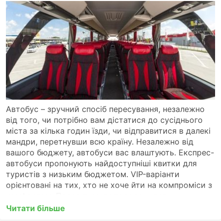
Автобус – зручний спосіб пересування, незалежно
від того, чи потрібно вам дістатися до сусіднього
міста за кілька годин їзди, чи відправитися в далекі
мандри, перетнувши всю країну. Незалежно від
вашого бюджету, автобуси вас влаштують. Експрес-
автобуси пропонують найдоступніші квитки для
туристів з низьким бюджетом. VIP-варіанти
орієнтовані на тих, хто не хоче йти на компроміси з
комфортом. Перед тим, як подорожувати
автобусом, переконайтеся, що ви обрали той тип
Читати бiльше
послуг, який вам найбільше підходить. Для далекої