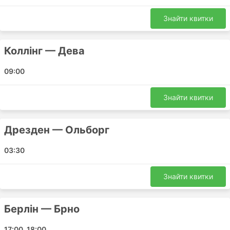
Comati PSG входять:
Знайти квитки
Joenkoeping Eurostop
Malmo Svavarenterminal
Ploiesti
Коллінг — Дева
Ikea Bus Stop
09:00
Gothenburg Central Bus Station Nils Ericson
Soedertaelje Scandic Hotel
Знайти квитки
Halmstad Euro
Дрезденська Баварська Вулиця
Дрезден — Ольборг
Deva Train Station
Sebes Train Station
03:30
Arad Pletl
Філарет Автовокзал
Знайти квитки
Stockholm Central Bus Station
Sibiu Turnisor
Берлін — Брно
Brasov Stadium
Varberg Bus Station
17:00, 18:00