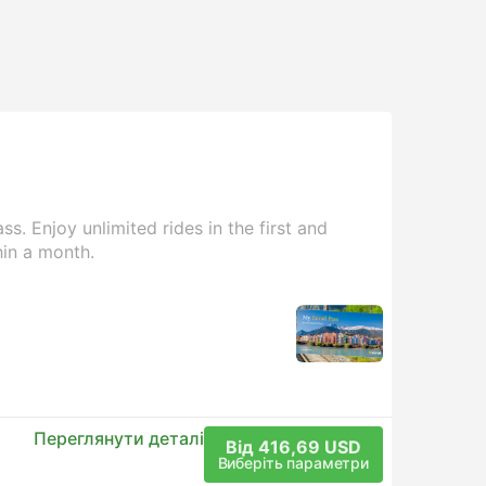
s. Enjoy unlimited rides in the first and
hin a month.
Переглянути деталі
Від 416,69 USD
Виберіть параметри