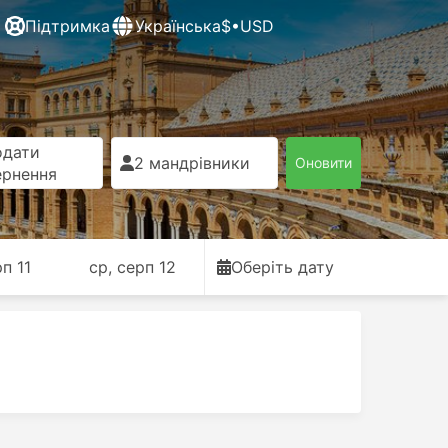
Підтримка
Українська
$•USD
одати
2 мандрівники
Оновити
ернення
рп 11
ср, серп 12
Оберіть дату