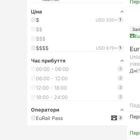
Пер
Цiна
$
USD 330+
1
$$
Зал
Eu
$$$
$$$$
USD 679+
1
Eur
Unlo
Час прибуття
clas
00:00 - 06:00
2
Днi:
06:00 - 12:00
2
12:00 - 18:00
2
18:00 - 24:00
2
Под
Оператори
Пер
EuRail Pass
2
Пер