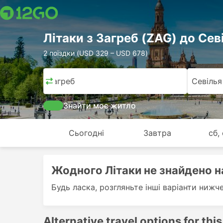
Лiтаки з Загреб (ZAG) до Сев
2 поїздки (USD 329 – USD 678)
Загреб
Севілья
Знайти моє житло
Сьогодні
Завтра
сб,
Жодного Лiтаки не знайдено на
Будь ласка, розгляньте інші варіанти нижч
Alternative travel options for this