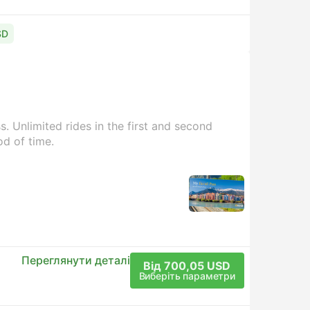
SD
. Unlimited rides in the first and second
od of time.
Переглянути деталі
Від 700,05 USD
Виберіть параметри