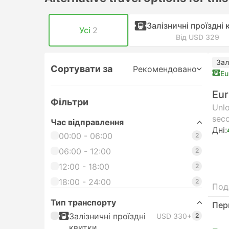
Залізничні проїздні 
Усі
2
Від USD 329
Зал
Сортувати за
Рекомендовано
Eu
Eur
Фільтри
Unlo
seco
Час відправлення
Днi:
00:00 - 06:00
2
06:00 - 12:00
2
12:00 - 18:00
2
18:00 - 24:00
2
Под
Тип транспорту
Пер
Залізничні проїздні
USD 330+
2
квитки