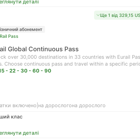
еглянути деталі
Ще 1 від 329,15 U
ізничний абонемент
Rail Pass
ail Global Continuous Pass
ck over 30,000 destinations in 33 countries with Eurail Pass
s. Choose continuous pass and travel within a specific peri
15 - 22 - 30 - 60 - 90
атки включено
|
на дорослого
на дорослого
ший клас
еглянути деталі