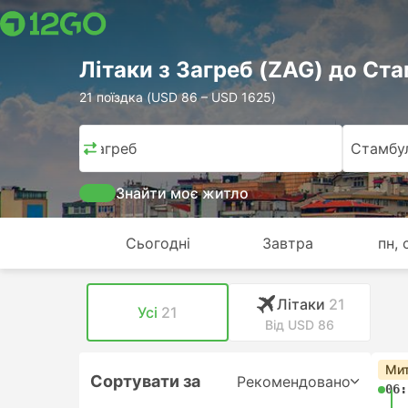
Лiтаки з Загреб (ZAG) до Ста
21 поїздка (USD 86 – USD 1625)
Загреб
Стамбу
Знайти моє житло
Сьогодні
Завтра
пн, 
Лiтаки
21
Усі
21
Від USD 86
Мит
Сортувати за
Рекомендовано
06: