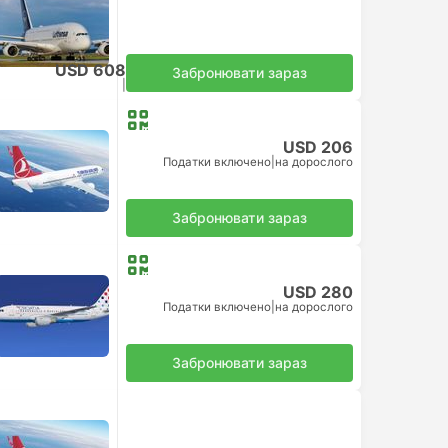
USD 608
Забронювати зараз
Податки включено
|
на дорослого
USD 206
Податки включено
|
на дорослого
Забронювати зараз
USD 280
Податки включено
|
на дорослого
Забронювати зараз