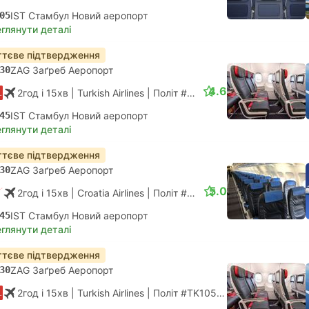
05
IST Стамбул Новий аеропорт
глянути деталі
тєве підтвердження
30
ZAG Заґреб Аеропорт
4.6
2год і 15хв
| Turkish Airlines
|
Політ #TK1056
|
Економ
45
IST Стамбул Новий аеропорт
глянути деталі
тєве підтвердження
30
ZAG Заґреб Аеропорт
5.0
2год і 15хв
| Croatia Airlines
|
Політ #OU5352
|
Економ
45
IST Стамбул Новий аеропорт
глянути деталі
тєве підтвердження
30
ZAG Заґреб Аеропорт
2год і 15хв
| Turkish Airlines
|
Політ #TK1056
|
Економ