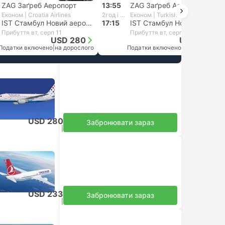
ZAG Заґреб Аеропорт
13:55
ZAG Заґреб Аеропорт
Економ | Croatia Airlines
2год і 20хв
Економ | Turkish Airlines
IST Стамбул Новий аеропорт
17:15
IST Стамбул Новий аеропорт
Прибуття вт, серп 11
Прибуття вт, серп 11
USD 280
USD 206
Податки включено
|
на дорослого
Податки включено
|
на дорослого
USD 280
Забронювати зараз
Податки включено
|
на дорослого
USD 233
Забронювати зараз
Податки включено
|
на дорослого