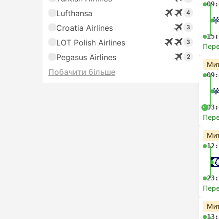
09:
Lufthansa
4
Croatia Airlines
3
15:
LOT Polish Airlines
3
Пере
Pegasus Airlines
2
Мит
Побачити більше
09:
03:
+1
Пере
Мит
12:
23:
Пере
Мит
13: