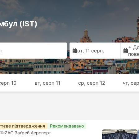
мбул (IST)
+ Д
л
вт, 11 серп.
пов
серп 10
вт, серп 11
ср, серп 12
чт, се
тєве підтвердження
Рекомендавано
15
ZAG Заґреб Аеропорт