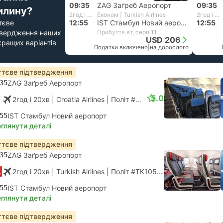
09:35
ZAG Заґреб Аеропорт
09:35
илину?
2год і 20хв
Економ | Turkish Airlines
2год і 20хв
тєве
12:55
IST Стамбул Новий аеропорт
12:55
твердження наших
Прибуття вт, серп 11
USD 206
кращих варіантів
Податки включено
|
на дорослого
тєве підтвердження
35
ZAG Заґреб Аеропорт
5.0
2год і 20хв
| Croatia Airlines
|
Політ #OU5350
|
Економ
55
IST Стамбул Новий аеропорт
глянути деталі
тєве підтвердження
35
ZAG Заґреб Аеропорт
2год і 20хв
| Turkish Airlines
|
Політ #TK1054
|
Економ
55
IST Стамбул Новий аеропорт
глянути деталі
тєве підтвердження