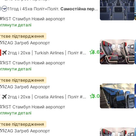
11год і 45хв Політ+Політ.
Самостійна пересадка
05
IST Стамбул Новий аеропорт
глянути деталі
тєве підтвердження
55
ZAG Заґреб Аеропорт
4.6
2год і 20хв
| Turkish Airlines
|
Політ #TK1058
|
Економ
15
IST Стамбул Новий аеропорт
глянути деталі
тєве підтвердження
55
ZAG Заґреб Аеропорт
5.0
2год і 20хв
| Croatia Airlines
|
Політ #OU5358
|
Економ
15
IST Стамбул Новий аеропорт
глянути деталі
тєве підтвердження
55
ZAG Заґреб Аеропорт