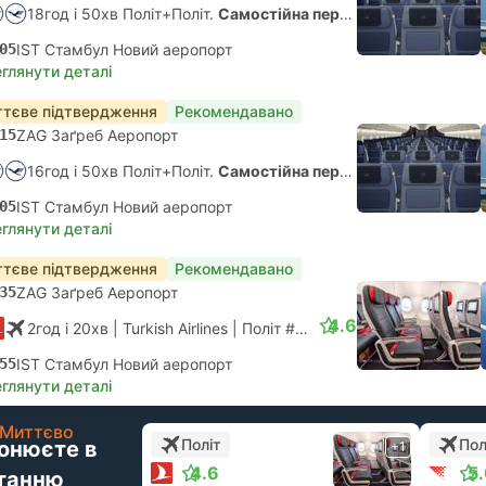
18год і 50хв Політ+Політ.
Самостійна пересадка
05
IST Стамбул Новий аеропорт
глянути деталі
тєве підтвердження
Рекомендавано
15
ZAG Заґреб Аеропорт
16год і 50хв Політ+Політ.
Самостійна пересадка
05
IST Стамбул Новий аеропорт
глянути деталі
тєве підтвердження
Рекомендавано
35
ZAG Заґреб Аеропорт
4.6
2год і 20хв
| Turkish Airlines
|
Політ #TK1054
|
Економ
55
IST Стамбул Новий аеропорт
глянути деталі
Миттєво
Політ
Пол
онюєте в
+1
4.6
5
танню