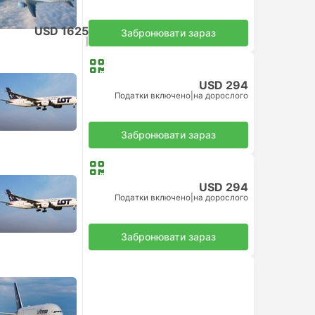
USD 1625
Забронювати зараз
Податки включено
|
на дорослого
USD 294
Податки включено
|
на дорослого
Забронювати зараз
USD 294
Податки включено
|
на дорослого
Забронювати зараз