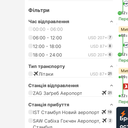
Фільтри
02:
+1
Пере
Час відправлення
00:00 - 06:00
Мит
08:
06:00 - 12:00
USD 207+
7
12:00 - 18:00
USD 87+
8
18:00 - 24:00
02:
USD 207+
6
+1
Пере
Тип транспорту
Мит
Лiтаки
USD 87+
21
09:
Станція відправлення
ZAG Заґреб Аеропорт
21
12:
Пере
Станція прибуття
IST Стамбул Новий аеропорт
19
Бр
SAW Сабіха Гокчен Аеропорт,
2
ос
Стамбул