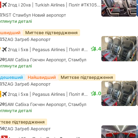
2год і 20хв
| Turkish Airlines
|
Політ #TK1058
|
Економ
15
IST Стамбул Новий аеропорт
глянути деталі
йшвидший
Миттєве підтвердження
15
ZAG Заґреб Аеропорт
4.4
2год і 5хв
| Pegasus Airlines
|
Політ #PC376
|
Економ
20
SAW Сабіха Гокчен Аеропорт, Стамбул
глянути деталі
йдешевший
Найшвидший
Миттєве підтвердження
15
ZAG Заґреб Аеропорт
4.0
2год і 5хв
| Pegasus Airlines
|
Політ #PC376
|
Економ
20
SAW Сабіха Гокчен Аеропорт, Стамбул
глянути деталі
тєве підтвердження
50
ZAG Заґреб Аеропорт