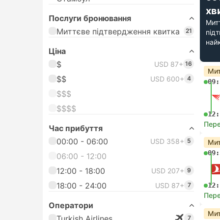
хв
Послуги бронювання
Мит
Миттєве підтвердження квитка
21
під
най
Цiна
$
USD 87+
16
Мит
$$
USD 600+
4
09:
$$$
$$$$
12:
Пере
Час прибуття
00:00 - 06:00
USD 358+
5
Мит
09:
06:00 - 12:00
12:00 - 18:00
USD 207+
9
18:00 - 24:00
USD 87+
7
12:
Пере
Оператори
Мит
Turkish Airlines
7