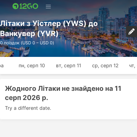
Лiтаки з Уістлер (YWS) до
Ванкувер (YVR)
0 поїздок (USD 0 – USD 0)
ра
пн, серп 10
вт, серп 11
ср, серп 12
чт,
Жодного Лiтаки не знайдено на 11
серп 2026 р.
Try a different date.