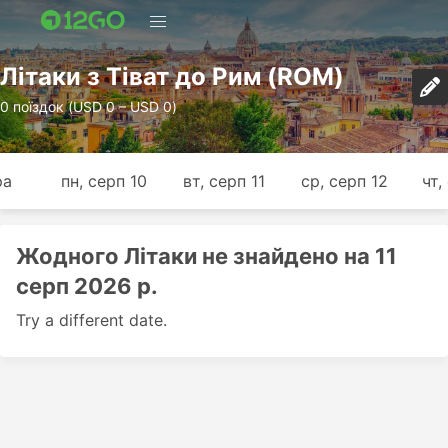
Лiтаки з Тіват до Рим (ROM)
0 поїздок (USD 0 – USD 0)
ра
пн, серп 10
вт, серп 11
ср, серп 12
чт,
Жодного Лiтаки не знайдено на 11
серп 2026 р.
Try a different date.