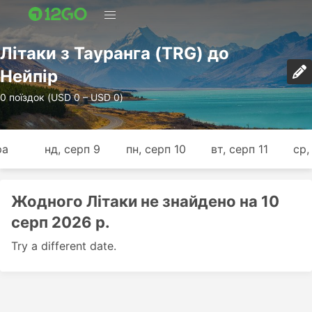
Лiтаки з Тауранга (TRG) до
Нейпір
0 поїздок (USD 0 – USD 0)
ра
нд, серп 9
пн, серп 10
вт, серп 11
ср,
Жодного Лiтаки не знайдено на 10
серп 2026 р.
Try a different date.