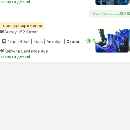
глянути деталі
ще 1 клас від USD 9
тєве підтвердження
00
Surrey 152 Street
5.0
4год і 40хв
| Ebus
|
Автобус
|
Стандарт АС
40
Kelowna Lawrence Ave
глянути деталі