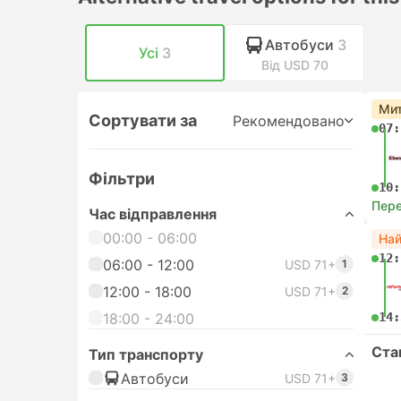
Автобуси
3
Усі
3
Від USD 70
Мит
Сортувати за
Рекомендовано
07:
Фільтри
10:
Пере
Час відправлення
00:00 - 06:00
На
12:
06:00 - 12:00
USD 71+
1
12:00 - 18:00
USD 71+
2
18:00 - 24:00
14:
Ста
Тип транспорту
Автобуси
USD 71+
3