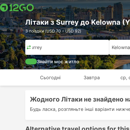
Лiтаки з Surrey до Kelowna (
3 поїздки (USD 70 – USD 92)
Surrey
Kelowna
Знайти моє житло
Сьогодні
Завтра
ср, 
Жодного Лiтаки не знайдено на
Будь ласка, розгляньте інші варіанти нижч
Alternative travel options for this