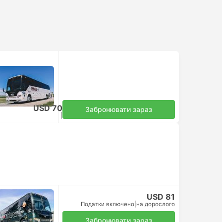
USD 70
Забронювати зараз
Податки включено
|
на дорослого
USD 81
Податки включено
|
на дорослого
Забронювати зараз