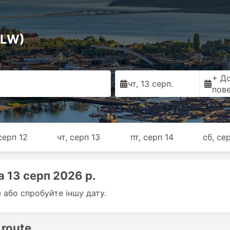
YLW)
+ Д
чт, 13 серп.
пов
серп 12
чт, серп 13
пт, серп 14
сб, се
 13 серп 2026 р.
е або спробуйте іншу дату.
 route