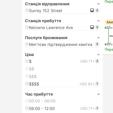
Пере
Станція відправлення
Surrey 152 Street
3
Станція прибуття
Мит
Kelowna Lawrence Ave
3
15:
Послуги бронювання
Миттєве підтвердження квитка
3
17:
Пере
Цiна
$
USD 71+
2
$$
$$$
$$$$
USD 82+
1
Час прибуття
00:00 - 06:00
06:00 - 12:00
USD 71+
1