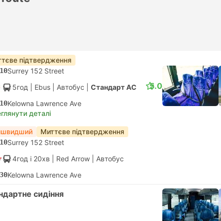
тєве підтвердження
10
Surrey 152 Street
5.0
5год
| Ebus
|
Автобус
|
Стандарт АС
10
Kelowna Lawrence Ave
глянути деталі
йшвидший
Миттєве підтвердження
10
Surrey 152 Street
4год і 20хв
| Red Arrow
|
Автобус
30
Kelowna Lawrence Ave
ндартне сидiння