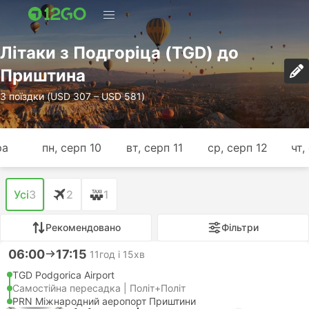
Лiтаки з Подгоріца (TGD) до
Приштина
3 поїздки (USD 307 – USD 581)
ра
пн, серп 10
вт, серп 11
ср, серп 12
чт,
Усі
3
2
1
Рекомендовано
Фільтри
06:00
17:15
11год і 15хв
TGD Podgorica Airport
Самостійна пересадка | Політ+Політ
PRN Міжнародний аеропорт Приштини