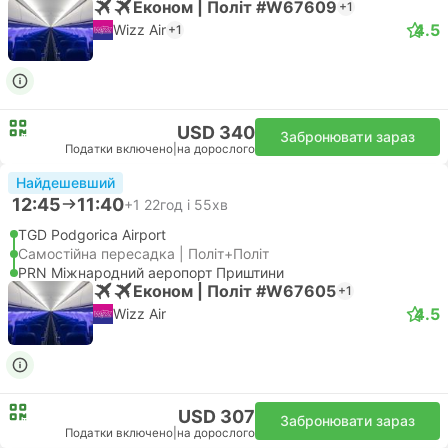
Економ | Політ #W67609
+1
4.5
Wizz Air
+1
USD 340
Забронювати зараз
Податки включено
|
на дорослого
Найдешевший
12:45
11:40
+1
22год і 55хв
TGD Podgorica Airport
Самостійна пересадка | Політ+Політ
PRN Міжнародний аеропорт Приштини
Економ | Політ #W67605
+1
4.5
Wizz Air
USD 307
Забронювати зараз
Податки включено
|
на дорослого