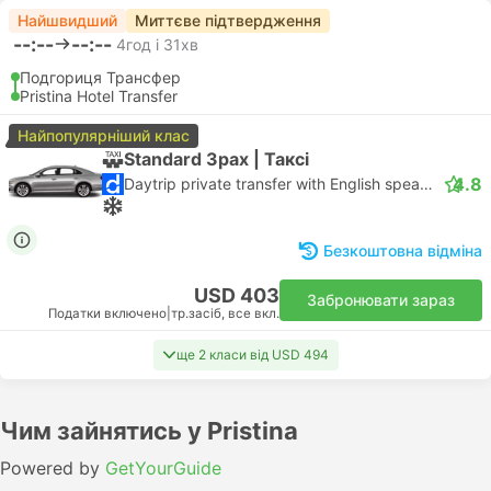
Найшвидший
Миттєве підтвердження
--:--
--:--
4год і 31хв
Подгориця Трансфер
Pristina Hotel Transfer
Найпопулярніший клас
Standard 3pax | Таксі
4.8
Daytrip private transfer with English speaking driver
Безкоштовна відміна
USD 403
Забронювати зараз
Податки включено
|
тр.засіб, все вкл.
ще 2 класи від USD 494
Чим зайнятись у Pristina
Powered by
GetYourGuide