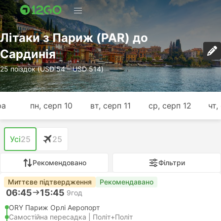
Лiтаки з Париж (PAR) до
Сардинія
25 поїздок (USD 54 – USD 514)
ра
пн, серп 10
вт, серп 11
ср, серп 12
чт,
Усі
25
25
Рекомендовано
Фільтри
Миттєве підтвердження
Рекомендавано
06:45
15:45
9год
ORY Париж Орлі Аеропорт
Самостійна пересадка | Політ+Політ