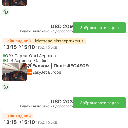
USD 209
Забронювати зараз
Податки включено
|
на дорослого
Найшвидший
Миттєве підтвердження
13:15
15:10
1год і 55хв
ORY Париж Орлі Аеропорт
OLB Аеропорт Ольбії
Економ | Політ #EC4929
EasyJet Europe
USD 203
Забронювати зараз
Податки включено
|
на дорослого
Найшвидший
13:15
15:10
1год і 55хв