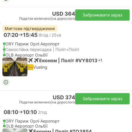
USD 364
Забронювати зараз
Податки включено
|
на дорослого
Миттєве підтвердження
07:20
15:45
8год і 25хв
ORY Париж Орлі Аеропорт
Самостійна пересадка | Політ+Політ
OLB Аеропорт Ольбії
Економ | Політ #VY8013
+1
Vueling
USD 374
Забронювати зараз
Податки включено
|
на дорослого
08:10
10:10
2год
ORY Париж Орлі Аеропорт
OLB Аеропорт Ольбії
Економ | Політ #TO3854