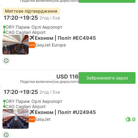
Податки включено
|
на дорослого
Миттєве підтвердження
17:20
19:25
2год і 5хв
ORY Париж Орлі Аеропорт
CAG Cagliari Airport
Економ | Політ #EC4945
EasyJet Europe
USD 116
Забронювати зараз
Податки включено
|
на дорослого
17:20
19:25
2год і 5хв
ORY Париж Орлі Аеропорт
CAG Cagliari Airport
Економ | Політ #U24945
5.0
EasyJet