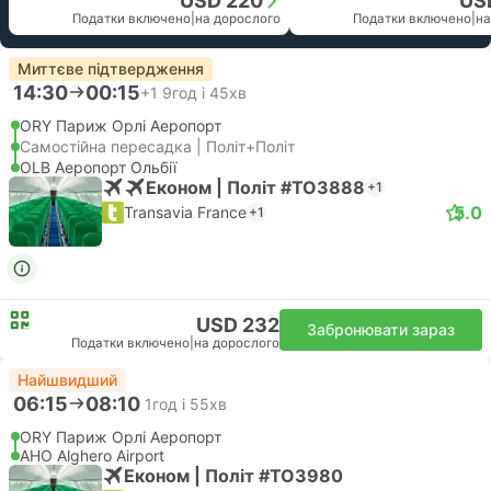
USD 220
US
Податки включено
|
на дорослого
Податки включено
|
на
Миттєве підтвердження
14:30
00:15
+1
9год і 45хв
ORY Париж Орлі Аеропорт
Самостійна пересадка | Політ+Політ
OLB Аеропорт Ольбії
Економ | Політ #TO3888
+1
5.0
Transavia France
+1
USD 232
Забронювати зараз
Податки включено
|
на дорослого
Найшвидший
06:15
08:10
1год і 55хв
ORY Париж Орлі Аеропорт
AHO Alghero Airport
Економ | Політ #TO3980