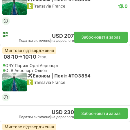
5.0
Transavia France
USD 207
Забронювати зараз
Податки включено
|
на дорослого
Миттєве підтвердження
08:10
10:10
2год
ORY Париж Орлі Аеропорт
OLB Аеропорт Ольбії
Економ | Політ #TO3854
Transavia France
USD 230
Забронювати зараз
Податки включено
|
на дорослого
Миттєве підтвердження