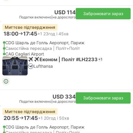
USD 114
Забронювати зараз
Податки включено
|
на дорослого
Миттєве підтвердження
18:00
17:45
+1
23год і 45хв
CDG Шарль де Голль Аеропорт, Париж
Самостійна пересадка | Політ+Політ
CAG Cagliari Airport
Економ | Політ #LH2233
+1
Lufthansa
USD 334
Забронювати зараз
Податки включено
|
на дорослого
Миттєве підтвердження
20:55
17:45
+1
20год і 50хв
CDG Шарль де Голль Аеропорт, Париж
Самостійна пересадка | Політ+Політ