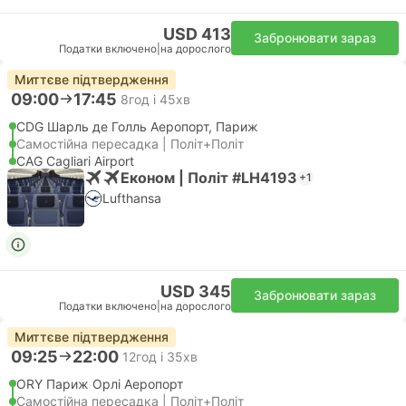
USD 413
Забронювати зараз
Податки включено
|
на дорослого
Миттєве підтвердження
09:00
17:45
8год і 45хв
CDG Шарль де Голль Аеропорт, Париж
Самостійна пересадка | Політ+Політ
CAG Cagliari Airport
Економ | Політ #LH4193
+1
Lufthansa
USD 345
Забронювати зараз
Податки включено
|
на дорослого
Миттєве підтвердження
09:25
22:00
12год і 35хв
ORY Париж Орлі Аеропорт
Самостійна пересадка | Політ+Політ