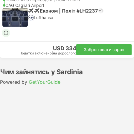
CAG Cagliari Airport
Економ | Політ #LH2237
+1
Lufthansa
USD 334
Забронювати зараз
Податки включено
|
на дорослого
Чим зайнятись у Sardinia
Powered by
GetYourGuide