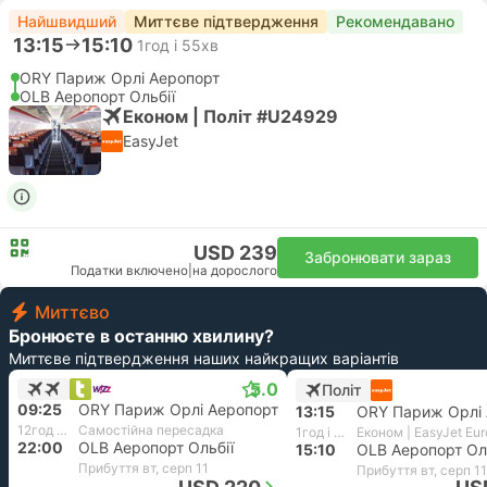
Найшвидший
Миттєве підтвердження
Рекомендавано
13:15
15:10
1год і 55хв
ORY Париж Орлі Аеропорт
OLB Аеропорт Ольбії
Економ | Політ #U24929
EasyJet
USD 239
Забронювати зараз
Податки включено
|
на дорослого
Миттєво
Бронюєте в останню хвилину?
Миттєве підтвердження наших найкращих варіантів
5.0
Політ
09:25
ORY Париж Орлі Аеропорт
13:15
ORY Париж Орлі 
12год і 35хв
Самостійна пересадка
1год і 55хв
Економ | EasyJet Eu
22:00
OLB Аеропорт Ольбії
15:10
OLB Аеропорт Ол
Прибуття вт, серп 11
Прибуття вт, серп 11