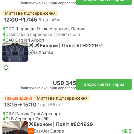
Податки включено
|
на дорослого
Миттєве підтвердження
12:00
17:45
5год і 45хв
CDG Шарль де Голль Аеропорт, Париж
Самостійна пересадка | Політ+Політ
CAG Cagliari Airport
Економ | Політ #LH2229
+1
Lufthansa
USD 345
Забронювати зараз
Податки включено
|
на дорослого
Найшвидший
Миттєве підтвердження
13:15
15:10
1год і 55хв
ORY Париж Орлі Аеропорт
OLB Аеропорт Ольбії
Економ | Політ #EC4929
4.5
EasyJet Europe