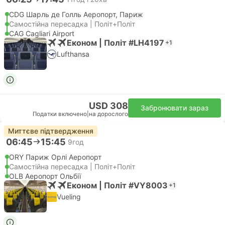
CDG Шарль де Голль Аеропорт, Париж
Самостійна пересадка | Політ+Політ
CAG Cagliari Airport
Економ | Політ #LH4197
+1
Lufthansa
USD 308
Забронювати зараз
Податки включено
|
на дорослого
Миттєве підтвердження
06:45
15:45
9год
ORY Париж Орлі Аеропорт
Самостійна пересадка | Політ+Політ
OLB Аеропорт Ольбії
Економ | Політ #VY8003
+1
Vueling