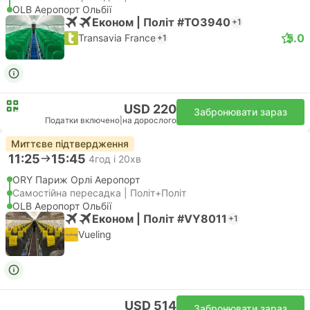
OLB Аеропорт Ольбії
Економ | Політ #TO3940
+1
5.0
Transavia France
+1
USD 220
Забронювати зараз
Податки включено
|
на дорослого
Миттєве підтвердження
11:25
15:45
4год і 20хв
ORY Париж Орлі Аеропорт
Самостійна пересадка | Політ+Політ
OLB Аеропорт Ольбії
Економ | Політ #VY8011
+1
Vueling
USD 514
Забронювати зараз