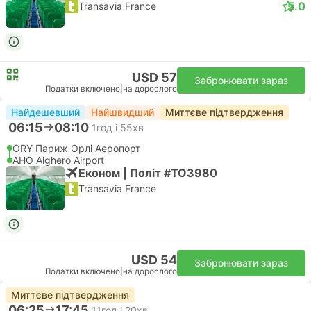
5.0
Transavia France
USD 57
Забронювати зараз
Податки включено
|
на дорослого
Найдешевший
Найшвидший
Миттєве підтвердження
06:15
08:10
1год і 55хв
ORY Париж Орлі Аеропорт
AHO Alghero Airport
Економ | Політ #TO3980
Transavia France
USD 54
Забронювати зараз
Податки включено
|
на дорослого
Миттєве підтвердження
06:25
17:45
11год і 20хв