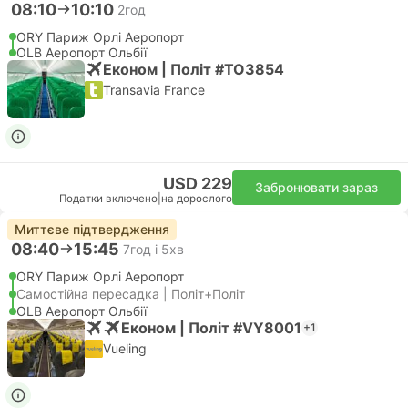
08:10
10:10
2год
ORY Париж Орлі Аеропорт
OLB Аеропорт Ольбії
Економ | Політ #TO3854
Transavia France
USD 229
Забронювати зараз
Податки включено
|
на дорослого
Миттєве підтвердження
08:40
15:45
7год і 5хв
ORY Париж Орлі Аеропорт
Самостійна пересадка | Політ+Політ
OLB Аеропорт Ольбії
Економ | Політ #VY8001
+1
Vueling