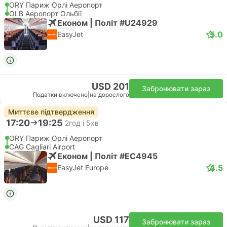
ORY Париж Орлі Аеропорт
OLB Аеропорт Ольбії
Економ | Політ #U24929
5.0
EasyJet
USD 201
Забронювати зараз
Податки включено
|
на дорослого
Миттєве підтвердження
17:20
19:25
2год і 5хв
ORY Париж Орлі Аеропорт
CAG Cagliari Airport
Економ | Політ #EC4945
4.5
EasyJet Europe
USD 117
Забронювати зараз