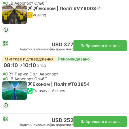
OLB Аеропорт Ольбії
Економ | Політ #VY8003
+1
Vueling
USD 377
Забронювати зараз
Податки включено
|
на дорослого
Миттєве підтвердження
Рекомендавано
08:10
10:10
2год
ORY Париж Орлі Аеропорт
OLB Аеропорт Ольбії
Економ | Політ #TO3854
Transavia Airlines
USD 252
Забронювати зараз
Податки включено
|
на дорослого