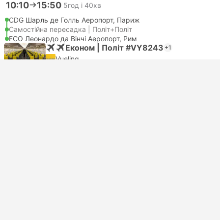
10:10
15:50
5год і 40хв
CDG Шарль де Голль Аеропорт, Париж
Самостійна пересадка | Політ+Політ
FCO Леонардо да Вінчі Аеропорт, Рим
Економ | Політ #VY8243
+1
Vueling
USD 328
Забронювати зараз
Податки включено
|
на дорослого
Миттєве підтвердження
10:10
17:10
7год
CDG Шарль де Голль Аеропорт, Париж
Самостійна пересадка | Політ+Політ
FCO Леонардо да Вінчі Аеропорт, Рим
Економ | Політ #VY8243
+1
Vueling