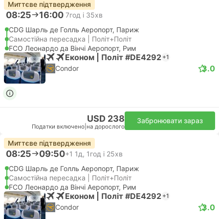
Миттєве підтвердження
08:25
16:00
7год і 35хв
CDG Шарль де Голль Аеропорт, Париж
Самостійна пересадка | Політ+Політ
FCO Леонардо да Вінчі Аеропорт, Рим
Економ | Політ #DE4292
+1
3.0
Condor
USD 238
Забронювати зараз
Податки включено
|
на дорослого
Миттєве підтвердження
08:25
09:50
+1
1д, 1год і 25хв
CDG Шарль де Голль Аеропорт, Париж
Самостійна пересадка | Політ+Політ
FCO Леонардо да Вінчі Аеропорт, Рим
Економ | Політ #DE4292
+1
3.0
Condor