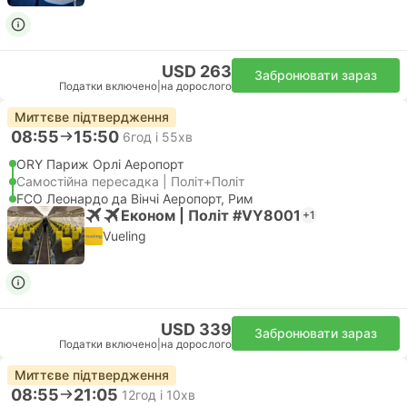
USD 263
Забронювати зараз
Податки включено
|
на дорослого
Миттєве підтвердження
08:55
15:50
6год і 55хв
ORY Париж Орлі Аеропорт
Самостійна пересадка | Політ+Політ
FCO Леонардо да Вінчі Аеропорт, Рим
Економ | Політ #VY8001
+1
Vueling
USD 339
Забронювати зараз
Податки включено
|
на дорослого
Миттєве підтвердження
08:55
21:05
12год і 10хв