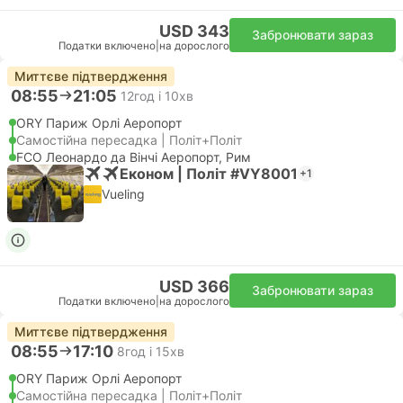
USD 343
Забронювати зараз
Податки включено
|
на дорослого
Миттєве підтвердження
08:55
21:05
12год і 10хв
ORY Париж Орлі Аеропорт
Самостійна пересадка | Політ+Політ
FCO Леонардо да Вінчі Аеропорт, Рим
Економ | Політ #VY8001
+1
Vueling
USD 366
Забронювати зараз
Податки включено
|
на дорослого
Миттєве підтвердження
08:55
17:10
8год і 15хв
ORY Париж Орлі Аеропорт
Самостійна пересадка | Політ+Політ