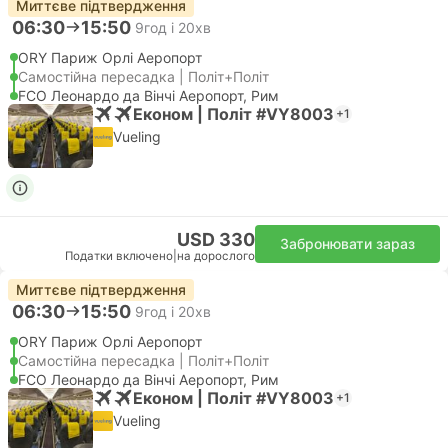
Миттєве підтвердження
06:30
15:50
9год і 20хв
ORY Париж Орлі Аеропорт
Самостійна пересадка | Політ+Політ
FCO Леонардо да Вінчі Аеропорт, Рим
Економ | Політ #VY8003
+1
Vueling
USD 330
Забронювати зараз
Податки включено
|
на дорослого
Миттєве підтвердження
06:30
15:50
9год і 20хв
ORY Париж Орлі Аеропорт
Самостійна пересадка | Політ+Політ
FCO Леонардо да Вінчі Аеропорт, Рим
Економ | Політ #VY8003
+1
Vueling