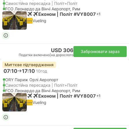
Самостійна пересадка | Політ+Політ
FCO Леонардо да Вінчі Аеропорт, Рим
Економ | Політ #VY8007
+1
Vueling
USD 306
Забронювати зараз
Податки включено
|
на дорослого
Миттєве підтвердження
07:10
17:10
10год
ORY Париж Орлі Аеропорт
Самостійна пересадка | Політ+Політ
FCO Леонардо да Вінчі Аеропорт, Рим
Економ | Політ #VY8007
+1
Vueling