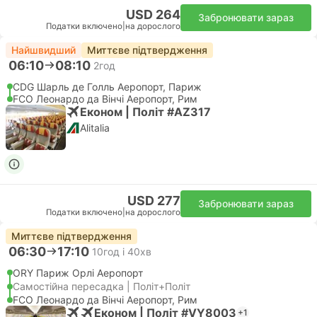
USD 264
Забронювати зараз
Податки включено
|
на дорослого
Найшвидший
Миттєве підтвердження
06:10
08:10
2год
CDG Шарль де Голль Аеропорт, Париж
FCO Леонардо да Вінчі Аеропорт, Рим
Економ | Політ #AZ317
Alitalia
USD 277
Забронювати зараз
Податки включено
|
на дорослого
Миттєве підтвердження
06:30
17:10
10год і 40хв
ORY Париж Орлі Аеропорт
Самостійна пересадка | Політ+Політ
FCO Леонардо да Вінчі Аеропорт, Рим
Економ | Політ #VY8003
+1