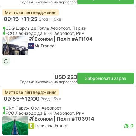
Податки включено
|
на дорослого
Миттєве підтвердження
09:15
11:25
2год і 10хв
CDG Шарль де Голль Аеропорт, Париж
FCO Леонардо да Вінчі Аеропорт, Рим
Економ | Політ #AF1104
Air France
USD 223
Забронювати зараз
Податки включено
|
на дорослого
Миттєве підтвердження
09:55
12:00
2год і 5хв
ORY Париж Орлі Аеропорт
FCO Леонардо да Вінчі Аеропорт, Рим
Економ | Політ #TO3914
5.0
Transavia France