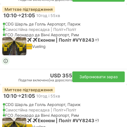
Миттєве підтвердження
10:10
21:05
10год і 55хв
CDG Шарль де Голль Аеропорт, Париж
Самостійна пересадка | Політ+Політ
FCO Леонардо да Вінчі Аеропорт, Рим
Економ | Політ #VY8243
+1
Vueling
USD 355
Забронювати зараз
Податки включено
|
на дорослого
Миттєве підтвердження
10:10
21:05
10год і 55хв
CDG Шарль де Голль Аеропорт, Париж
Самостійна пересадка | Політ+Політ
FCO Леонардо да Вінчі Аеропорт, Рим
Економ | Політ #VY8243
+1
Vueling