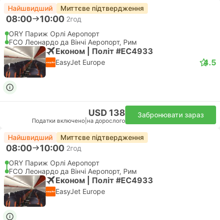
Найшвидший
Миттєве підтвердження
08:00
10:00
2год
ORY Париж Орлі Аеропорт
FCO Леонардо да Вінчі Аеропорт, Рим
Економ | Політ #EC4933
4.5
EasyJet Europe
USD 138
Забронювати зараз
Податки включено
|
на дорослого
Найшвидший
Миттєве підтвердження
08:00
10:00
2год
ORY Париж Орлі Аеропорт
FCO Леонардо да Вінчі Аеропорт, Рим
Економ | Політ #EC4933
EasyJet Europe