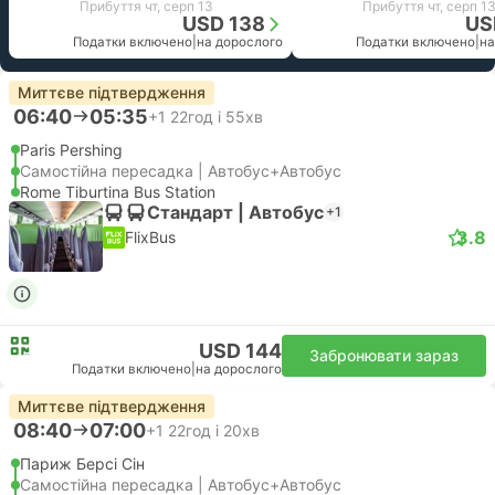
Прибуття чт, серп 13
Прибуття чт, серп 1
USD 138
US
Податки включено
|
на дорослого
Податки включено
|
на
Миттєве підтвердження
06:40
05:35
+1
22год і 55хв
Paris Pershing
Самостійна пересадка | Автобус+Автобус
Rome Tiburtina Bus Station
Стандарт | Автобус
+1
3.8
FlixBus
USD 144
Забронювати зараз
Податки включено
|
на дорослого
Миттєве підтвердження
08:40
07:00
+1
22год і 20хв
Париж Берсі Сін
Самостійна пересадка | Автобус+Автобус