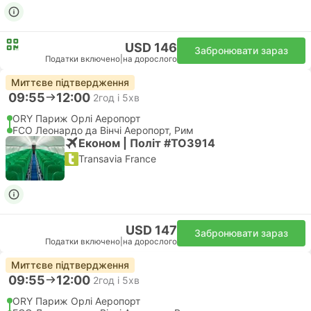
USD 146
Забронювати зараз
Податки включено
|
на дорослого
Миттєве підтвердження
09:55
12:00
2год і 5хв
ORY Париж Орлі Аеропорт
FCO Леонардо да Вінчі Аеропорт, Рим
Економ | Політ #TO3914
Transavia France
USD 147
Забронювати зараз
Податки включено
|
на дорослого
Миттєве підтвердження
09:55
12:00
2год і 5хв
ORY Париж Орлі Аеропорт