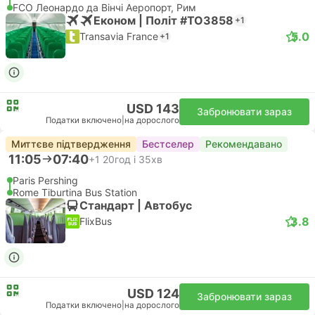
FCO Леонардо да Вінчі Аеропорт, Рим
Економ | Політ #TO3858
+1
5.0
Transavia France
+1
USD 143
Забронювати зараз
Податки включено
|
на дорослого
Миттєве підтвердження
Бестселер
Рекомендавано
11:05
07:40
+1
20год і 35хв
Paris Pershing
Rome Tiburtina Bus Station
Стандарт | Автобус
3.8
FlixBus
USD 124
Забронювати зараз
Податки включено
|
на дорослого