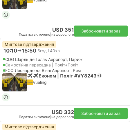
USD 351
Забронювати зараз
Податки включено
|
на дорослого
Миттєве підтвердження
10:10
15:50
5год і 40хв
CDG Шарль де Голль Аеропорт, Париж
Самостійна пересадка | Політ+Політ
FCO Леонардо да Вінчі Аеропорт, Рим
Економ | Політ #VY8243
+1
Vueling
USD 332
Забронювати зараз
Податки включено
|
на дорослого
Миттєве підтвердження