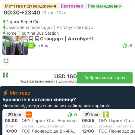
Миттєве підтвердження
Бестселер
Рекомендавано
00:30
23:40
23год і 10хв
Париж Берсі Сін
Самостійна пересадка | Автобус+Автобус
Rome Tiburtina Bus Station
Стандарт | Автобус
+1
3.8
FlixBus
USD 160
Забронювати зараз
Податки включено
|
на дорослого
Миттєво
Бронюєте в останню хвилину?
Миттєве підтвердження наших найкращих варіантів
4.5
Політ
Політ
08:00
ORY Париж Орлі Аеропорт
09:55
ORY Париж Орлі 
2год
Економ | EasyJet Europe
2год і 5хв
Економ | Transavia F
10:00
FCO Леонардо да Вінчі Аеропорт, Рим
12:00