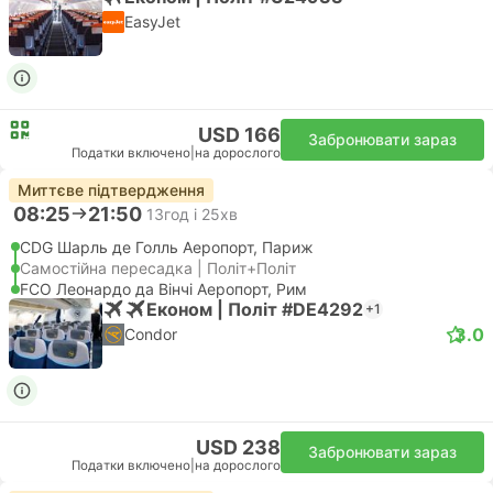
EasyJet
USD 166
Забронювати зараз
Податки включено
|
на дорослого
Миттєве підтвердження
08:25
21:50
13год і 25хв
CDG Шарль де Голль Аеропорт, Париж
Самостійна пересадка | Політ+Політ
FCO Леонардо да Вінчі Аеропорт, Рим
Економ | Політ #DE4292
+1
3.0
Condor
USD 238
Забронювати зараз
Податки включено
|
на дорослого