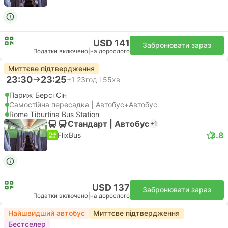
USD 141
Забронювати зараз
Податки включено
|
на дорослого
Миттєве підтвердження
23:30
23:25
+1
23год і 55хв
Париж Берсі Сін
Самостійна пересадка | Автобус+Автобус
Rome Tiburtina Bus Station
Стандарт | Автобус
+1
3.8
FlixBus
USD 137
Забронювати зараз
Податки включено
|
на дорослого
Найшвидший автобус
Миттєве підтвердження
Бестселер