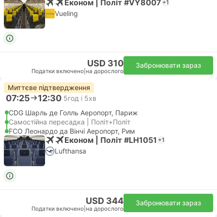
Економ | Політ #VY8007
+1
Vueling
USD 310
Забронювати зараз
Податки включено
|
на дорослого
Миттєве підтвердження
07:25
12:30
5год і 5хв
CDG Шарль де Голль Аеропорт, Париж
Самостійна пересадка | Політ+Політ
FCO Леонардо да Вінчі Аеропорт, Рим
Економ | Політ #LH1051
+1
Lufthansa
USD 344
Забронювати зараз
Податки включено
|
на дорослого