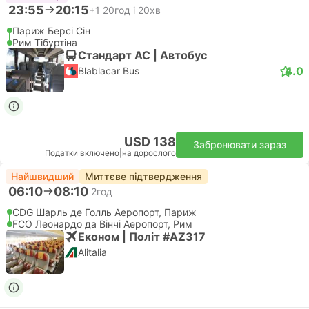
23:55
20:15
+1
20год і 20хв
Париж Берсі Сін
Рим Тібуртіна
Стандарт АС | Автобус
4.0
Blablacar Bus
USD 138
Забронювати зараз
Податки включено
|
на дорослого
Найшвидший
Миттєве підтвердження
06:10
08:10
2год
CDG Шарль де Голль Аеропорт, Париж
FCO Леонардо да Вінчі Аеропорт, Рим
Економ | Політ #AZ317
Alitalia