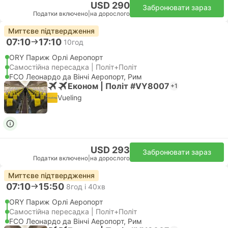
USD 290
Забронювати зараз
Податки включено
|
на дорослого
Миттєве підтвердження
07:10
17:10
10год
ORY Париж Орлі Аеропорт
Самостійна пересадка | Політ+Політ
FCO Леонардо да Вінчі Аеропорт, Рим
Економ | Політ #VY8007
+1
Vueling
USD 293
Забронювати зараз
Податки включено
|
на дорослого
Миттєве підтвердження
07:10
15:50
8год і 40хв
ORY Париж Орлі Аеропорт
Самостійна пересадка | Політ+Політ
FCO Леонардо да Вінчі Аеропорт, Рим