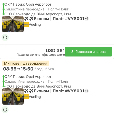
ORY Париж Орлі Аеропорт
Самостійна пересадка | Політ+Політ
FCO Леонардо да Вінчі Аеропорт, Рим
Економ | Політ #VY8001
+1
Vueling
USD 361
Забронювати зараз
Податки включено
|
на дорослого
Миттєве підтвердження
08:55
15:50
6год і 55хв
ORY Париж Орлі Аеропорт
Самостійна пересадка | Політ+Політ
FCO Леонардо да Вінчі Аеропорт, Рим
Економ | Політ #VY8001
+1
Vueling