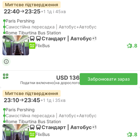
Миттєве підтвердження
22:40
23:25
+1
1д і 45хв
Paris Pershing
Самостійна пересадка | Автобус+Автобус
Rome Tiburtina Bus Station
Стандарт | Автобус
+1
3.8
FlixBus
USD 136
Забронювати зараз
Податки включено
|
на дорослого
Миттєве підтвердження
23:10
23:45
+1
1д і 35хв
Paris Pershing
Самостійна пересадка | Автобус+Автобус
Rome Tiburtina Bus Station
Стандарт | Автобус
+1
3.8
FlixBus