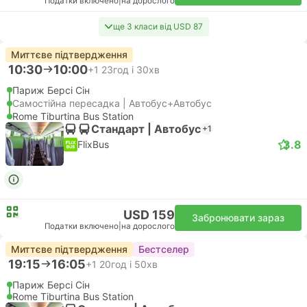
Податки включено
|
на дорослого
ще 3 класи від USD 87
Миттєве підтвердження
10:30
10:00
+1
23год і 30хв
Париж Берсі Сін
Самостійна пересадка | Автобус+Автобус
Rome Tiburtina Bus Station
Стандарт | Автобус
+1
3.8
FlixBus
USD 159
Забронювати зараз
Податки включено
|
на дорослого
Миттєве підтвердження
Бестселер
19:15
16:05
+1
20год і 50хв
Париж Берсі Сін
Rome Tiburtina Bus Station