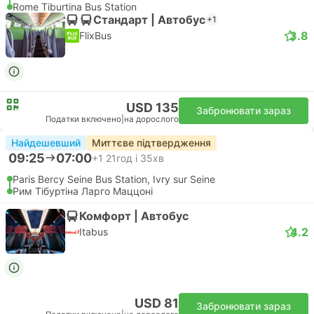
Rome Tiburtina Bus Station
Стандарт | Автобус
+1
3.8
FlixBus
USD 135
Забронювати зараз
Податки включено
|
на дорослого
Найдешевший
Миттєве підтвердження
09:25
07:00
+1
21год і 35хв
Paris Bercy Seine Bus Station, Ivry sur Seine
Рим Тібуртіна Ларго Маццоні
Комфорт | Автобус
4.2
Itabus
USD 81
Забронювати зараз