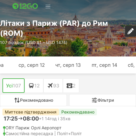
Лiтаки з Париж (PAR) до Рим
(ROM)
107 поїздок (USD 81 – USD 1474)
ра
ср, серп 12
чт, серп 13
пт, серп 14
сб,
Усі
107
12
93
2
Рекомендовано
Фільтри
Миттєве підтвердження
Рекомендавано
17:25
08:00
+1
14год і 35хв
ORY Париж Орлі Аеропорт
Самостійна пересадка | Політ+Політ