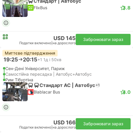
Стандарт | Автобус
3.8
FlixBus
USD 145
Забронювати зараз
Податки включено
|
на дорослого
Миттєве підтвердження
19:25
20:15
+1
1д і 50хв
Сен-Дені Університет, Париж
Самостійна пересадка | Автобус+Автобус
Рим Тібуртіна
Стандарт АС | Автобус
+1
4.0
Blablacar Bus
USD 166
Забронювати зараз
Податки включено
|
на дорослого