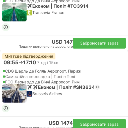
FCO Леонардо да Вінчі Аеропорт, Рим
Економ | Політ #TO3914
Transavia France
USD 147
Забронювати зараз
Податки включено
|
на дорослого
Миттєве підтвердження
09:55
17:10
7год і 15хв
CDG Шарль де Голль Аеропорт, Париж
Самостійна пересадка | Політ+Політ
FCO Леонардо да Вінчі Аеропорт, Рим
Економ | Політ #SN3634
+1
Brussels Airlines
USD 1474
Забронювати зараз
Податки включено
|
на дорослого