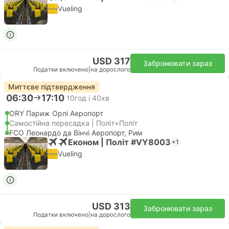
Vueling
USD 317
Забронювати зараз
Податки включено
|
на дорослого
Миттєве підтвердження
06:30
17:10
10год і 40хв
ORY Париж Орлі Аеропорт
Самостійна пересадка | Політ+Політ
FCO Леонардо да Вінчі Аеропорт, Рим
Економ | Політ #VY8003
+1
Vueling
USD 313
Забронювати зараз
Податки включено
|
на дорослого