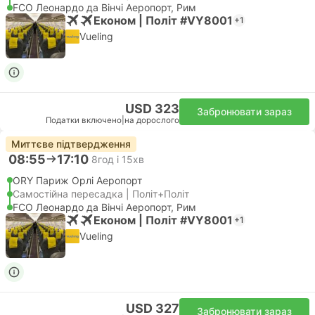
FCO Леонардо да Вінчі Аеропорт, Рим
Економ | Політ #VY8001
+1
Vueling
USD 323
Забронювати зараз
Податки включено
|
на дорослого
Миттєве підтвердження
08:55
17:10
8год і 15хв
ORY Париж Орлі Аеропорт
Самостійна пересадка | Політ+Політ
FCO Леонардо да Вінчі Аеропорт, Рим
Економ | Політ #VY8001
+1
Vueling
USD 327
Забронювати зараз