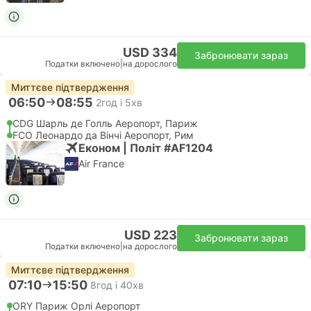
USD 334
Забронювати зараз
Податки включено
|
на дорослого
Миттєве підтвердження
06:50
08:55
2год і 5хв
CDG Шарль де Голль Аеропорт, Париж
FCO Леонардо да Вінчі Аеропорт, Рим
Економ | Політ #AF1204
Air France
USD 223
Забронювати зараз
Податки включено
|
на дорослого
Миттєве підтвердження
07:10
15:50
8год і 40хв
ORY Париж Орлі Аеропорт