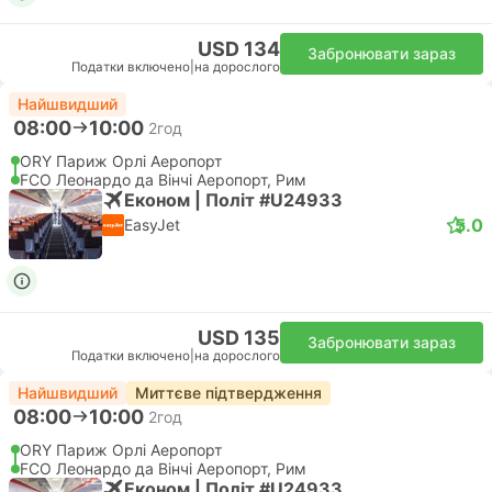
USD 134
Забронювати зараз
Податки включено
|
на дорослого
Найшвидший
08:00
10:00
2год
ORY Париж Орлі Аеропорт
FCO Леонардо да Вінчі Аеропорт, Рим
Економ | Політ #U24933
5.0
EasyJet
USD 135
Забронювати зараз
Податки включено
|
на дорослого
Найшвидший
Миттєве підтвердження
08:00
10:00
2год
ORY Париж Орлі Аеропорт
FCO Леонардо да Вінчі Аеропорт, Рим
Економ | Політ #U24933