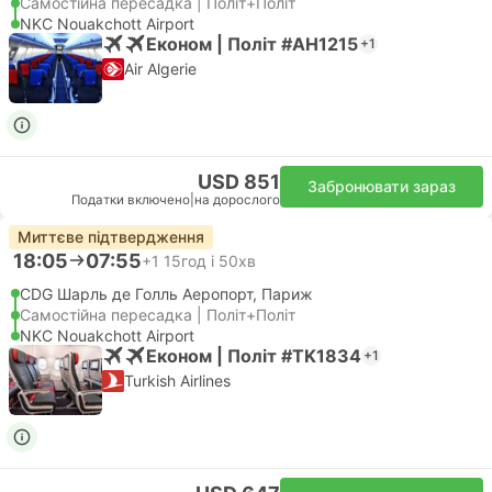
Самостійна пересадка | Політ+Політ
NKC Nouakchott Airport
Економ | Політ #AH1215
+1
Air Algerie
USD 851
Забронювати зараз
Податки включено
|
на дорослого
Миттєве підтвердження
18:05
07:55
+1
15год і 50хв
CDG Шарль де Голль Аеропорт, Париж
Самостійна пересадка | Політ+Політ
NKC Nouakchott Airport
Економ | Політ #TK1834
+1
Turkish Airlines