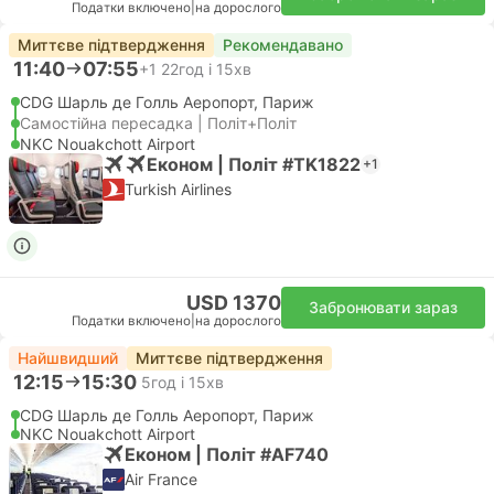
Податки включено
|
на дорослого
Миттєве підтвердження
Рекомендавано
11:40
07:55
+1
22год і 15хв
CDG Шарль де Голль Аеропорт, Париж
Самостійна пересадка | Політ+Політ
NKC Nouakchott Airport
Економ | Політ #TK1822
+1
Turkish Airlines
USD 1370
Забронювати зараз
Податки включено
|
на дорослого
Найшвидший
Миттєве підтвердження
12:15
15:30
5год і 15хв
CDG Шарль де Голль Аеропорт, Париж
NKC Nouakchott Airport
Економ | Політ #AF740
Air France