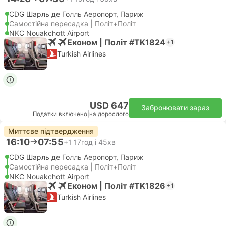
CDG Шарль де Голль Аеропорт, Париж
Самостійна пересадка | Політ+Політ
NKC Nouakchott Airport
Економ | Політ #TK1824
+1
Turkish Airlines
USD 647
Забронювати зараз
Податки включено
|
на дорослого
Миттєве підтвердження
16:10
07:55
+1
17год і 45хв
CDG Шарль де Голль Аеропорт, Париж
Самостійна пересадка | Політ+Політ
NKC Nouakchott Airport
Економ | Політ #TK1826
+1
Turkish Airlines