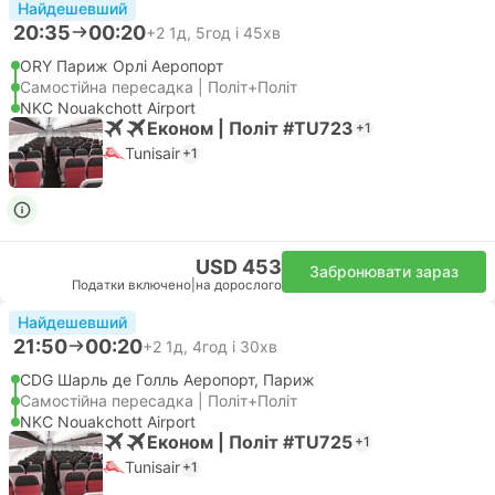
Найдешевший
20:35
00:20
+2
1д, 5год і 45хв
ORY Париж Орлі Аеропорт
Самостійна пересадка | Політ+Політ
NKC Nouakchott Airport
Економ | Політ #TU723
+1
Tunisair
+1
USD 453
Забронювати зараз
Податки включено
|
на дорослого
Найдешевший
21:50
00:20
+2
1д, 4год і 30хв
CDG Шарль де Голль Аеропорт, Париж
Самостійна пересадка | Політ+Політ
NKC Nouakchott Airport
Економ | Політ #TU725
+1
Tunisair
+1