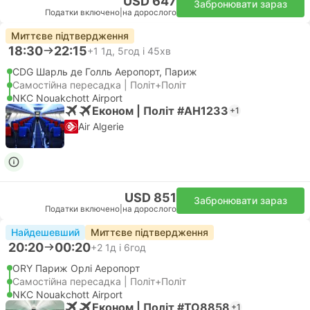
USD 647
Забронювати зараз
Податки включено
|
на дорослого
Миттєве підтвердження
18:30
22:15
+1
1д, 5год і 45хв
CDG Шарль де Голль Аеропорт, Париж
Самостійна пересадка | Політ+Політ
NKC Nouakchott Airport
Економ | Політ #AH1233
+1
Air Algerie
USD 851
Забронювати зараз
Податки включено
|
на дорослого
Найдешевший
Миттєве підтвердження
20:20
00:20
+2
1д і 6год
ORY Париж Орлі Аеропорт
Самостійна пересадка | Політ+Політ
NKC Nouakchott Airport
Економ | Політ #TO8858
+1