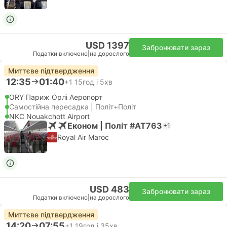
USD 1397
Забронювати зараз
Податки включено
|
на дорослого
Миттєве підтвердження
12:35
01:40
+1
15год і 5хв
ORY Париж Орлі Аеропорт
Самостійна пересадка | Політ+Політ
NKC Nouakchott Airport
Економ | Політ #AT763
+1
Royal Air Maroc
USD 483
Забронювати зараз
Податки включено
|
на дорослого
Миттєве підтвердження
14:20
07:55
+1
19год і 35хв