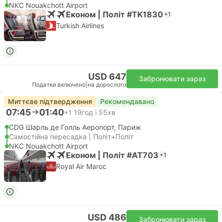
NKC Nouakchott Airport
Економ | Політ #TK1830
+1
Turkish Airlines
USD 647
Забронювати зараз
Податки включено
|
на дорослого
Миттєве підтвердження
Рекомендавано
07:45
01:40
+1
19год і 55хв
CDG Шарль де Голль Аеропорт, Париж
Самостійна пересадка | Політ+Політ
NKC Nouakchott Airport
Економ | Політ #AT703
+1
Royal Air Maroc
USD 486
Забронювати зараз