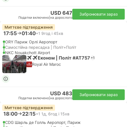
USD 647
Забронювати зараз
Податки включено
|
на дорослого
Миттєве підтвердження
17:55
01:40
+1
9год і 45хв
ORY Париж Орлі Аеропорт
Самостійна пересадка | Політ+Політ
NKC Nouakchott Airport
Економ | Політ #AT757
+1
Royal Air Maroc
USD 483
Забронювати зараз
Податки включено
|
на дорослого
Миттєве підтвердження
18:00
22:15
+1
1д, 6год і 15хв
CDG Шарль де Голль Аеропорт, Париж