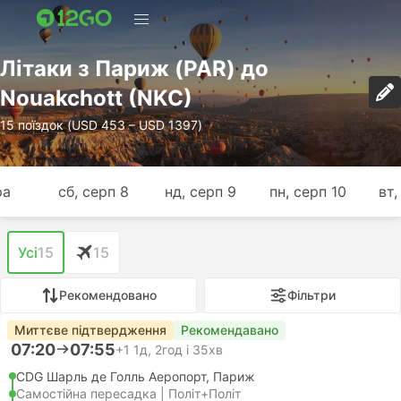
Лiтаки з Париж (PAR) до
Nouakchott (NKC)
15 поїздок (USD 453 – USD 1397)
ра
сб, серп 8
нд, серп 9
пн, серп 10
вт,
Усі
15
15
Рекомендовано
Фільтри
Миттєве підтвердження
Рекомендавано
07:20
07:55
+1
1д, 2год і 35хв
CDG Шарль де Голль Аеропорт, Париж
Самостійна пересадка | Політ+Політ