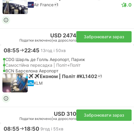
4.0
Air France
+1
USD 2474
Забронювати зараз
Податки включено
|
на дорослого
08:55
22:45
13год і 50хв
CDG Шарль де Голль Аеропорт, Париж
Самостійна пересадка | Політ+Політ
BCN Барселона Аеропорт
Економ | Політ #KL1402
+1
KLM
USD 310
Забронювати зараз
Податки включено
|
на дорослого
08:55
18:50
9год і 55хв