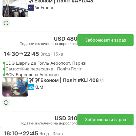
Економ | Політ #AF1048
Air France
USD 480
Забронювати зараз
Податки включено
|
на дорослого
14:30
22:45
8год і 15хв
CDG Шарль де Голль Аеропорт, Париж
Самостійна пересадка | Політ+Політ
BCN Барселона Аеропорт
Економ | Політ #KL1408
+1
KLM
USD 310
Забронювати зараз
Податки включено
|
на дорослого
16:10
22:45
6год і 35хв