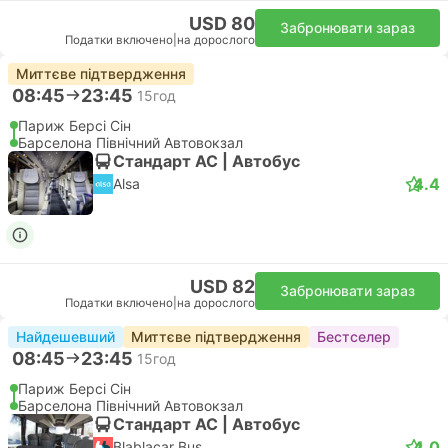
USD 80
Забронювати зараз
Податки включено
|
на дорослого
Миттєве підтвердження
08:45
23:45
15год
Париж Берсі Сін
Барселона Північний Автовокзал
Стандарт АС | Автобус
4.4
Alsa
USD 82
Забронювати зараз
Податки включено
|
на дорослого
Найдешевший
Миттєве підтвердження
Бестселер
08:45
23:45
15год
Париж Берсі Сін
Барселона Північний Автовокзал
Стандарт АС | Автобус
4.0
Blablacar Bus