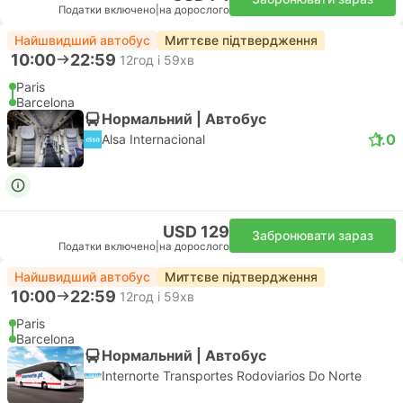
Податки включено
|
на дорослого
Найшвидший автобус
Миттєве підтвердження
10:00
22:59
12год і 59хв
Paris
Barcelona
Нормальний | Автобус
1.0
Alsa Internacional
USD 129
Забронювати зараз
Податки включено
|
на дорослого
Найшвидший автобус
Миттєве підтвердження
10:00
22:59
12год і 59хв
Paris
Barcelona
Нормальний | Автобус
Internorte Transportes Rodoviarios Do Norte