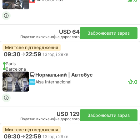
USD 64
Забронювати зараз
Податки включено
|
на дорослого
Миттєве підтвердження
09:30
22:59
13год і 29хв
Paris
Barcelona
Нормальний | Автобус
1.0
Alsa Internacional
USD 129
Забронювати зараз
Податки включено
|
на дорослого
Миттєве підтвердження
09:30
22:59
13год і 29хв