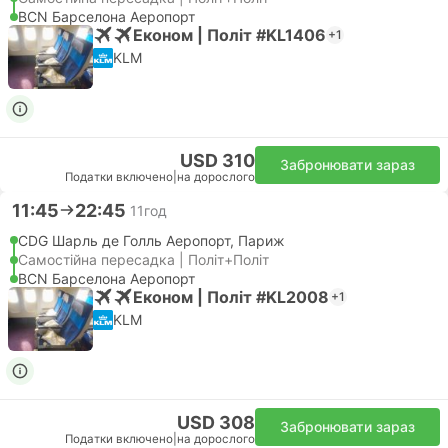
BCN Барселона Аеропорт
Економ | Політ #KL1406
+1
KLM
USD 310
Забронювати зараз
Податки включено
|
на дорослого
11:45
22:45
11год
CDG Шарль де Голль Аеропорт, Париж
Самостійна пересадка | Політ+Політ
BCN Барселона Аеропорт
Економ | Політ #KL2008
+1
KLM
USD 308
Забронювати зараз
Податки включено
|
на дорослого