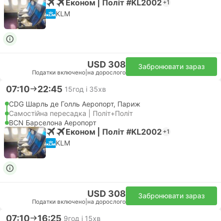
Економ | Політ #KL2002
+1
KLM
USD 308
Забронювати зараз
Податки включено
|
на дорослого
07:10
22:45
15год і 35хв
CDG Шарль де Голль Аеропорт, Париж
Самостійна пересадка | Політ+Політ
BCN Барселона Аеропорт
Економ | Політ #KL2002
+1
KLM
USD 308
Забронювати зараз
Податки включено
|
на дорослого
07:10
16:25
9год і 15хв