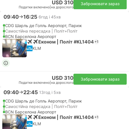
USD 310
Забронювати зараз
Податки включено
|
на дорослого
09:40
16:25
6год і 45хв
CDG Шарль де Голль Аеропорт, Париж
Самостійна пересадка | Політ+Політ
BCN Барселона Аеропорт
Економ | Політ #KL1404
+1
KLM
USD 310
Забронювати зараз
Податки включено
|
на дорослого
09:40
22:45
13год і 5хв
CDG Шарль де Голль Аеропорт, Париж
Самостійна пересадка | Політ+Політ
BCN Барселона Аеропорт
Економ | Політ #KL1404
+1
KLM