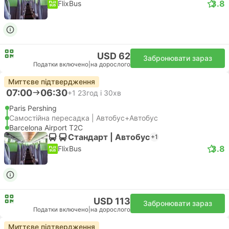
3.8
FlixBus
USD 62
Забронювати зараз
Податки включено
|
на дорослого
Миттєве підтвердження
07:00
06:30
+1
23год і 30хв
Paris Pershing
Самостійна пересадка | Автобус+Автобус
Barcelona Airport T2C
Стандарт | Автобус
+1
3.8
FlixBus
USD 113
Забронювати зараз
Податки включено
|
на дорослого
Миттєве підтвердження