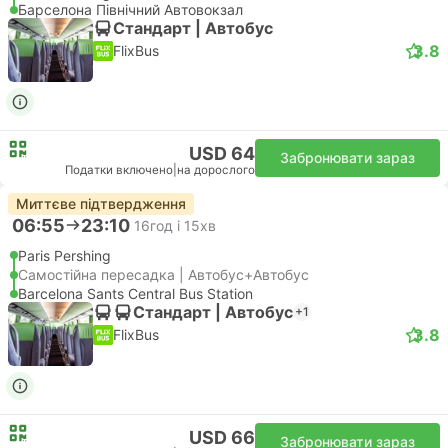
Барселона Північний Автовокзал
Стандарт | Автобус
3.8
FlixBus
USD 64
Забронювати зараз
Податки включено
|
на дорослого
Миттєве підтвердження
06:55
23:10
16год і 15хв
Paris Pershing
Самостійна пересадка | Автобус+Автобус
Barcelona Sants Central Bus Station
Стандарт | Автобус
+1
3.8
FlixBus
USD 66
Забронювати зараз