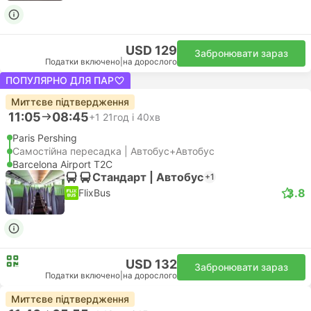
USD 129
Забронювати зараз
Податки включено
|
на дорослого
ПОПУЛЯРНО ДЛЯ ПАР
Миттєве підтвердження
11:05
08:45
+1
21год і 40хв
Paris Pershing
Самостійна пересадка | Автобус+Автобус
Barcelona Airport T2C
Стандарт | Автобус
+1
3.8
FlixBus
USD 132
Забронювати зараз
Податки включено
|
на дорослого
Миттєве підтвердження