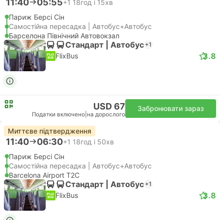
11:40
05:55
+1
18год і 15хв
Париж Берсі Сін
Самостійна пересадка | Автобус+Автобус
Барселона Північний Автовокзал
Стандарт | Автобус
+1
3.8
FlixBus
USD 67
Забронювати зараз
Податки включено
|
на дорослого
Миттєве підтвердження
11:40
06:30
+1
18год і 50хв
Париж Берсі Сін
Самостійна пересадка | Автобус+Автобус
Barcelona Airport T2C
Стандарт | Автобус
+1
3.8
FlixBus