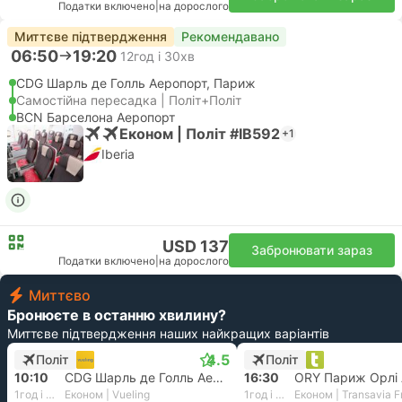
Податки включено
|
на дорослого
Миттєве підтвердження
Рекомендавано
06:50
19:20
12год і 30хв
CDG Шарль де Голль Аеропорт, Париж
Самостійна пересадка | Політ+Політ
BCN Барселона Аеропорт
Економ | Політ #IB592
+1
Iberia
USD 137
Забронювати зараз
Податки включено
|
на дорослого
Миттєво
Бронюєте в останню хвилину?
Миттєве підтвердження наших найкращих варіантів
4.5
Політ
Політ
10:10
CDG Шарль де Голль Аеропорт, Париж
16:30
ORY Париж Орлі 
1год і 55хв
Економ | Vueling
1год і 40хв
Економ | Transavia F