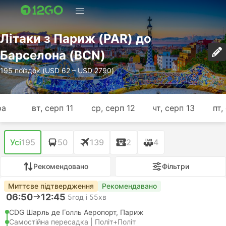
Лiтаки з Париж (PAR) до
Барселона (BCN)
195 поїздок (USD 62 – USD 2790)
ра
вт, серп 11
ср, серп 12
чт, серп 13
пт,
Усі
195
50
139
2
4
Рекомендовано
Фільтри
Миттєве підтвердження
Рекомендавано
06:50
12:45
5год і 55хв
CDG Шарль де Голль Аеропорт, Париж
Самостійна пересадка | Політ+Політ