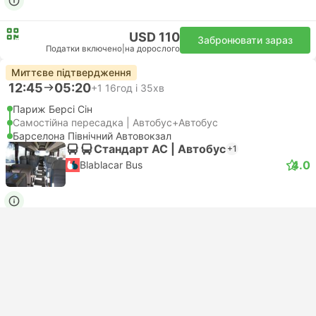
USD 110
Забронювати зараз
Податки включено
|
на дорослого
Миттєве підтвердження
12:45
05:20
+1
16год і 35хв
Париж Берсі Сін
Самостійна пересадка | Автобус+Автобус
Барселона Північний Автовокзал
Стандарт АС | Автобус
+1
4.0
Blablacar Bus
USD 70
Забронювати зараз
Податки включено
|
на дорослого
Миттєве підтвердження
17:00
06:44
+1
13год і 44хв
Paris