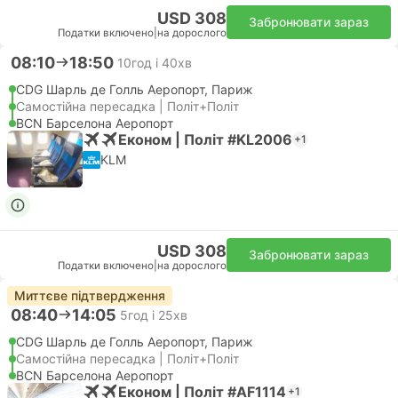
USD 308
Забронювати зараз
Податки включено
|
на дорослого
08:10
18:50
10год і 40хв
CDG Шарль де Голль Аеропорт, Париж
Самостійна пересадка | Політ+Політ
BCN Барселона Аеропорт
Економ | Політ #KL2006
+1
KLM
USD 308
Забронювати зараз
Податки включено
|
на дорослого
Миттєве підтвердження
08:40
14:05
5год і 25хв
CDG Шарль де Голль Аеропорт, Париж
Самостійна пересадка | Політ+Політ
BCN Барселона Аеропорт
Економ | Політ #AF1114
+1