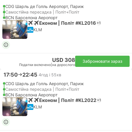
CDG Шарль де Голль Аеропорт, Париж
Самостійна пересадка | Політ+Політ
BCN Барселона Аеропорт
Економ | Політ #KL2016
+1
KLM
USD 308
Забронювати зараз
Податки включено
|
на дорослого
17:50
22:45
4год і 55хв
CDG Шарль де Голль Аеропорт, Париж
Самостійна пересадка | Політ+Політ
BCN Барселона Аеропорт
Економ | Політ #KL2022
+1
KLM