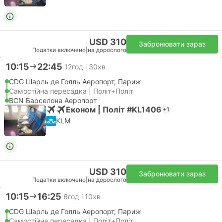
USD 310
Забронювати зараз
Податки включено
|
на дорослого
10:15
22:45
12год і 30хв
CDG Шарль де Голль Аеропорт, Париж
Самостійна пересадка | Політ+Політ
BCN Барселона Аеропорт
Економ | Політ #KL1406
+1
KLM
USD 310
Забронювати зараз
Податки включено
|
на дорослого
10:15
16:25
6год і 10хв
CDG Шарль де Голль Аеропорт, Париж
Самостійна пересадка | Політ+Політ