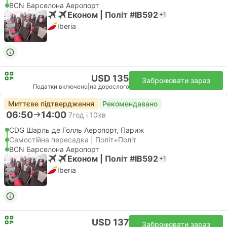
BCN Барселона Аеропорт
Економ | Політ #IB592
+1
Iberia
USD 135
Забронювати зараз
Податки включено
|
на дорослого
Миттєве підтвердження
Рекомендавано
06:50
14:00
7год і 10хв
CDG Шарль де Голль Аеропорт, Париж
Самостійна пересадка | Політ+Політ
BCN Барселона Аеропорт
Економ | Політ #IB592
+1
Iberia
USD 137
Забронювати зараз