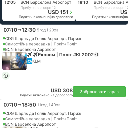
12:05
BCN Барселона Аеропорт
18:10
BCN Барселона 
Прибуття ср, серп 12
Прибуття ср, серп 1
USD 151
US
Податки включено
|
на дорослого
Податки включено
|
на
07:10
12:30
5год і 20хв
CDG Шарль де Голль Аеропорт, Париж
Самостійна пересадка | Політ+Політ
BCN Барселона Аеропорт
Економ | Політ #KL2002
+1
KLM
USD 308
Забронювати зараз
Податки включено
|
на дорослого
07:10
18:50
11год і 40хв
CDG Шарль де Голль Аеропорт, Париж
Самостійна пересадка | Політ+Політ
BCN Барселона Аеропорт