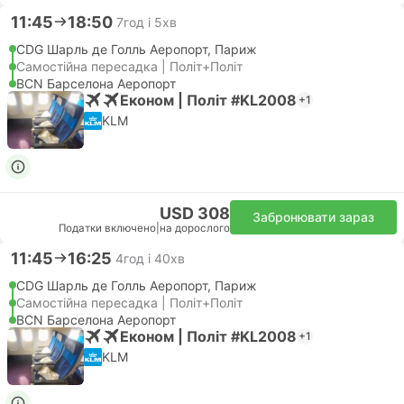
11:45
18:50
7год і 5хв
CDG Шарль де Голль Аеропорт, Париж
Самостійна пересадка | Політ+Політ
BCN Барселона Аеропорт
Економ | Політ #KL2008
+1
KLM
USD 308
Забронювати зараз
Податки включено
|
на дорослого
11:45
16:25
4год і 40хв
CDG Шарль де Голль Аеропорт, Париж
Самостійна пересадка | Політ+Політ
BCN Барселона Аеропорт
Економ | Політ #KL2008
+1
KLM