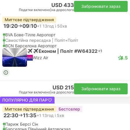
USD 433
Забронювати зараз
Податки включено
|
на дорослого
Миттєве підтвердження
19:20
09:10
+1
13год і 50хв
BVA Бове-Тілле Аеропорт
Самостійна пересадка | Політ+Політ
BCN Барселона Аеропорт
Економ | Політ #W64322
+1
4.5
Wizz Air
USD 215
Забронювати зараз
Податки включено
|
на дорослого
ПОПУЛЯРНО ДЛЯ ПАР
Миттєве підтвердження
Бестселер
22:30
11:35
+1
13год і 5хв
Париж Берсі Сін
Барселона Північний Автовокзал