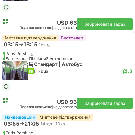
USD 66
Забронювати зараз
Податки включено
|
на дорослого
Миттєве підтвердження
Бестселер
03:15
18:15
15год
Paris Pershing
Барселона Північний Автовокзал
Стандарт | Автобус
3.8
FlixBus
USD 95
Забронювати зараз
Податки включено
|
на дорослого
Найдешевший
Миттєве підтвердження
06:55
21:05
14год і 10хв
Paris Pershing