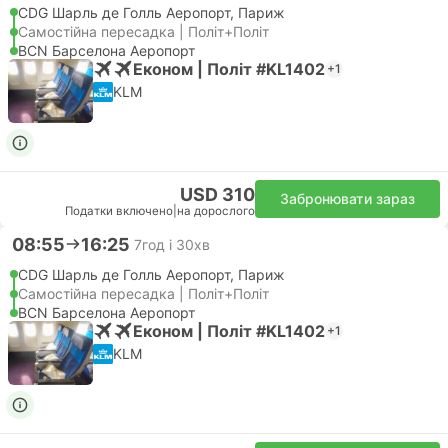
CDG Шарль де Голль Аеропорт, Париж
Самостійна пересадка | Політ+Політ
BCN Барселона Аеропорт
Економ | Політ #KL1402
+1
KLM
USD 310
Забронювати зараз
Податки включено
|
на дорослого
08:55
16:25
7год і 30хв
CDG Шарль де Голль Аеропорт, Париж
Самостійна пересадка | Політ+Політ
BCN Барселона Аеропорт
Економ | Політ #KL1402
+1
KLM