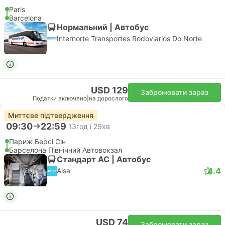
Paris
Barcelona
Нормальний | Автобус
Internorte Transportes Rodoviarios Do Norte
USD 129
Забронювати зараз
Податки включено
|
на дорослого
Миттєве підтвердження
09:30
22:59
13год і 29хв
Париж Берсі Сін
Барселона Північний Автовокзал
Стандарт АС | Автобус
4.4
Alsa
USD 74
Забронювати зараз