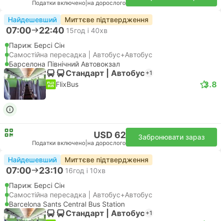
Податки включено
|
на дорослого
Найдешевший
Миттєве підтвердження
07:00
22:40
15год і 40хв
Париж Берсі Сін
Самостійна пересадка | Автобус+Автобус
Барселона Північний Автовокзал
Стандарт | Автобус
+1
3.8
FlixBus
USD 62
Забронювати зараз
Податки включено
|
на дорослого
Найдешевший
Миттєве підтвердження
07:00
23:10
16год і 10хв
Париж Берсі Сін
Самостійна пересадка | Автобус+Автобус
Barcelona Sants Central Bus Station
Стандарт | Автобус
+1