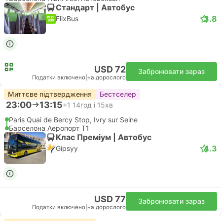
Стандарт | Автобус
3.8
FlixBus
USD 72
Забронювати зараз
Податки включено
|
на дорослого
Миттєве підтвердження
Бестселер
23:00
13:15
+1
14год і 15хв
Paris Quai de Bercy Stop, Ivry sur Seine
Барселона Аеропорт Т1
Клас Премiум | Автобус
4.3
Gipsyy
USD 77
Забронювати зараз
Податки включено
|
на дорослого