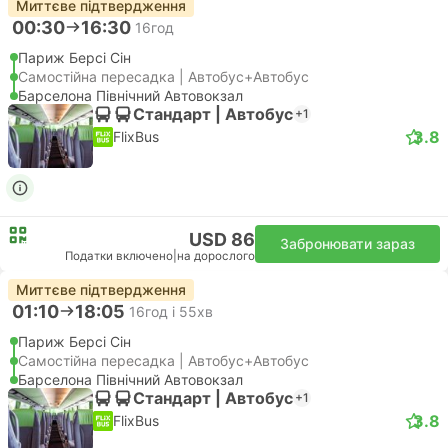
Миттєве підтвердження
00:30
16:30
16год
Париж Берсі Сін
Самостійна пересадка | Автобус+Автобус
Барселона Північний Автовокзал
Стандарт | Автобус
+1
3.8
FlixBus
USD 86
Забронювати зараз
Податки включено
|
на дорослого
Миттєве підтвердження
01:10
18:05
16год і 55хв
Париж Берсі Сін
Самостійна пересадка | Автобус+Автобус
Барселона Північний Автовокзал
Стандарт | Автобус
+1
3.8
FlixBus