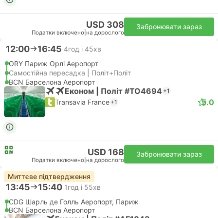
USD 308
Забронювати зараз
Податки включено
|
на дорослого
12:00
16:45
4год і 45хв
ORY Париж Орлі Аеропорт
Самостійна пересадка | Політ+Політ
BCN Барселона Аеропорт
Економ | Політ #TO4694
+1
5.0
Transavia France
+1
USD 168
Забронювати зараз
Податки включено
|
на дорослого
Миттєве підтвердження
13:45
15:40
1год і 55хв
CDG Шарль де Голль Аеропорт, Париж
BCN Барселона Аеропорт