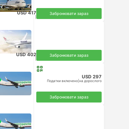
USD 417
Забронювати зараз
Податки включено
|
на дорослого
USD 402
Забронювати зараз
Податки включено
|
на дорослого
USD 297
Податки включено
|
на дорослого
Забронювати зараз