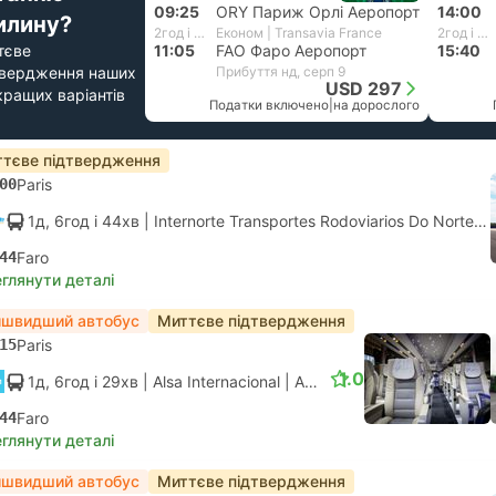
09:25
ORY Париж Орлі Аеропорт
14:00
илину?
2год і 40хв
Економ | Transavia France
2год і 40хв
тєве
11:05
FAO Фаро Аеропорт
15:40
твердження наших
Прибуття нд, серп 9
USD 297
кращих варіантів
Податки включено
|
на дорослого
тєве підтвердження
00
Paris
1д, 6год і 44хв
| Internorte Transportes Rodoviarios Do Norte
|
44
Faro
глянути деталі
йшвидший автобус
Миттєве підтвердження
15
Paris
1.0
1д, 6год і 29хв
| Alsa Internacional
|
Автобус
|
Нормальний
44
Faro
глянути деталі
йшвидший автобус
Миттєве підтвердження