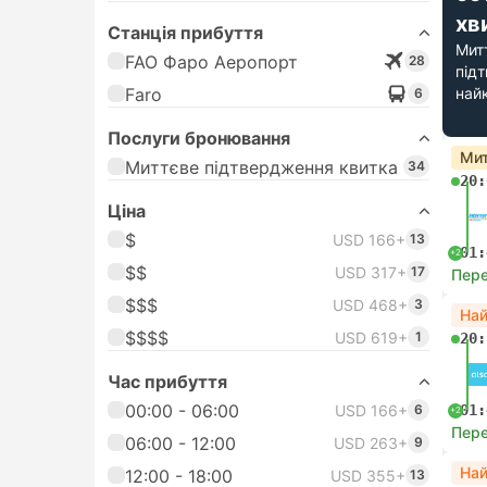
хв
Станція прибуття
Мит
FAO Фаро Аеропорт
28
під
Faro
най
6
Послуги бронювання
Мит
Миттєве підтвердження квитка
34
20:
Цiна
$
USD 166+
13
01:
+2
$$
USD 317+
17
Пере
$$$
USD 468+
3
На
$$$$
USD 619+
1
20:
Час прибуття
00:00 - 06:00
USD 166+
6
01:
+2
Пере
06:00 - 12:00
USD 263+
9
На
12:00 - 18:00
USD 355+
13