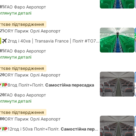
05
FAO Фаро Аеропорт
глянути деталі
тєве підтвердження
25
ORY Париж Орлі Аеропорт
2год і 40хв
| Transavia France
|
Політ #TO7672
|
Економ
05
FAO Фаро Аеропорт
глянути деталі
тєве підтвердження
20
ORY Париж Орлі Аеропорт
8год Політ+Політ.
Самостійна пересадка
20
FAO Фаро Аеропорт
глянути деталі
тєве підтвердження
00
ORY Париж Орлі Аеропорт
12год і 50хв Політ+Політ.
Самостійна пересадка