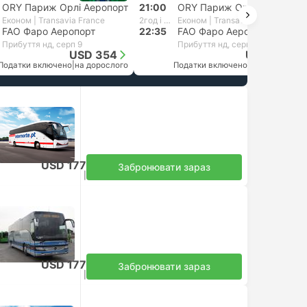
ORY Париж Орлі Аеропорт
21:00
ORY Париж Орлі Аеропорт
Економ | Transavia France
2год і 35хв
Економ | Transavia France
FAO Фаро Аеропорт
22:35
FAO Фаро Аеропорт
Прибуття нд, серп 9
Прибуття нд, серп 9
USD 354
USD 259
Податки включено
|
на дорослого
Податки включено
|
на дорослого
Автобус
|
Нормальний
USD 177
Забронювати зараз
Податки включено
|
на дорослого
USD 177
Забронювати зараз
Податки включено
|
на дорослого