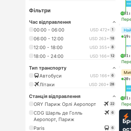
Фільтри
01:
+2
Пере
Час відправлення
00:00 - 06:00
USD 472+
1
На
19:
06:00 - 12:00
USD 263+
18
12:00 - 18:00
USD 355+
8
18:00 - 24:00
01:
USD 166+
12
+2
Пере
Тип транспорту
Мит
Автобуси
USD 166+
6
20:
Лiтаки
USD 260+
28
Станція відправлення
01:
+2
ORY Париж Орлі Аеропорт
22
Пере
CDG Шарль де Голль
6
Аеропорт, Париж
Бр
Paris
6
ос