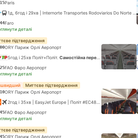
15
Paris
1д, 6год і 29хв
| Internorte Transportes Rodoviarios Do Norte
|
А
44
Faro
глянути деталі
тєве підтвердження
00
ORY Париж Орлі Аеропорт
5год і 25хв Політ+Політ.
Самостійна пересадка
25
FAO Фаро Аеропорт
глянути деталі
йшвидший
Миттєве підтвердження
10
ORY Париж Орлі Аеропорт
2год і 35хв
| EasyJet Europe
|
Політ #EC4883
|
Економ
45
FAO Фаро Аеропорт
глянути деталі
тєве підтвердження
45
ORY Париж Орлі Аеропорт