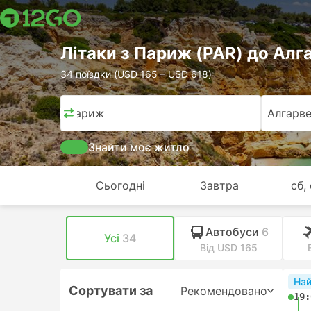
Лiтаки з Париж (PAR) до Алг
34 поїздки (USD 165 – USD 618)
Париж
Алгарв
Знайти моє житло
Сьогодні
Завтра
сб,
Автобуси
6
Усі
34
Від USD 165
На
Сортувати за
Рекомендовано
19: