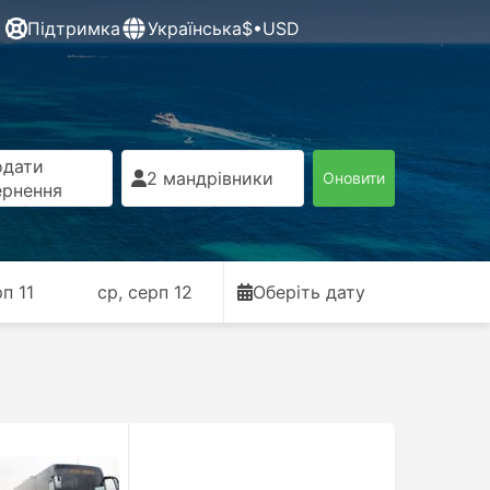
Підтримка
Українська
$•USD
одати
2 мандрівники
Оновити
ернення
рп 11
ср, серп 12
Оберіть дату