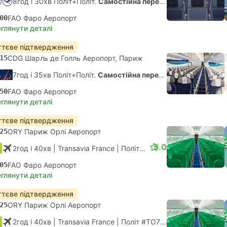
8год і 30хв Політ+Політ.
Самостійна пересадка
00
FAO Фаро Аеропорт
глянути деталі
тєве підтвердження
15
CDG Шарль де Голль Аеропорт, Париж
7год і 35хв Політ+Політ.
Самостійна пересадка
50
FAO Фаро Аеропорт
глянути деталі
тєве підтвердження
25
ORY Париж Орлі Аеропорт
5.0
2год і 40хв
| Transavia France
|
Політ #TO7672
|
Економ
05
FAO Фаро Аеропорт
глянути деталі
тєве підтвердження
25
ORY Париж Орлі Аеропорт
2год і 40хв
| Transavia France
|
Політ #TO7672
|
Економ