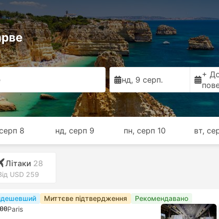
арве
+ Д
е
нд, 9 серп.
пов
 серп 8
нд, серп 9
пн, серп 10
вт, се
Лiтаки
28
Від USD 259
йдешевший
Миттєве підтвердження
Рекомендавано
00
Paris