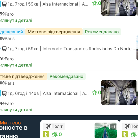
1.0
1д, 7год і 59хв
| Alsa Internacional
|
Автобус
|
Нормальний
59
Faro
глянути деталі
йдешевший
Миттєве підтвердження
Рекомендавано
00
Paris
1д, 7год і 59хв
| Internorte Transportes Rodoviarios Do Norte
|
А
59
Faro
глянути деталі
тєве підтвердження
Рекомендавано
00
Paris
1.0
1д, 6год і 44хв
| Alsa Internacional
|
Автобус
|
Нормальний
44
Faro
глянути деталі
Миттєво
Політ
Пол
онюєте в
+1
5.0
5
танню