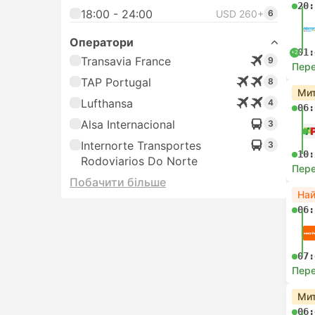
20:
18:00 - 24:00
USD 260+
6
Оператори
01:
+2
Transavia France
9
Пере
TAP Portugal
8
Мит
Lufthansa
4
06:
Alsa Internacional
3
Internorte Transportes
3
10:
Rodoviarios Do Norte
Пере
Побачити більше
На
06:
07:
Пере
Мит
06: