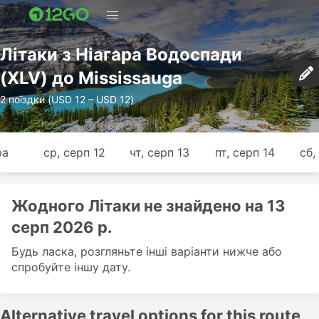
Лiтаки з Ніагара Водоспади
(XLV) до Mississauga
2 поїздки (USD 12 – USD 12)
ра
ср, серп 12
чт, серп 13
пт, серп 14
сб,
Жодного Лiтаки не знайдено на 13
серп 2026 р.
Будь ласка, розгляньте інші варіанти нижче або
спробуйте іншу дату.
Alternative travel options for this route