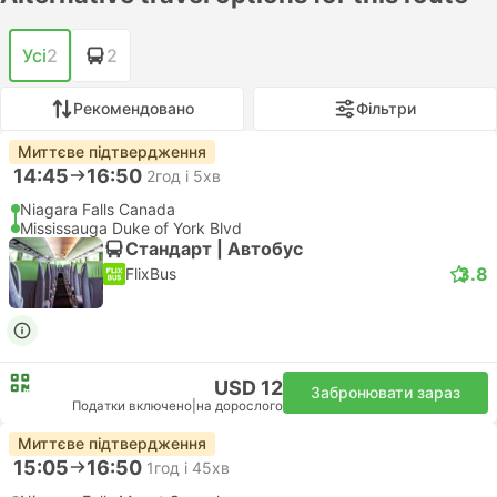
Усі
2
2
Рекомендовано
Фільтри
Миттєве підтвердження
14:45
16:50
2год і 5хв
Niagara Falls Canada
Mississauga Duke of York Blvd
Стандарт | Автобус
3.8
FlixBus
USD 12
Забронювати зараз
Податки включено
|
на дорослого
Миттєве підтвердження
15:05
16:50
1год і 45хв