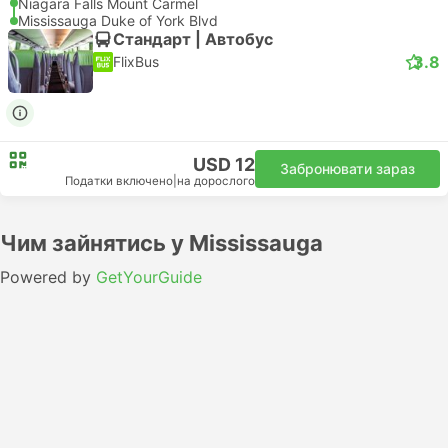
Niagara Falls Mount Carmel
Mississauga Duke of York Blvd
Стандарт | Автобус
3.8
FlixBus
USD 12
Забронювати зараз
Податки включено
|
на дорослого
Чим зайнятись у Mississauga
Powered by
GetYourGuide