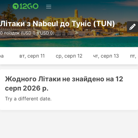
Лiтаки з Nabeul до Туніс (TUN)
0 поїздок (USD 0 – USD 0)
ра
вт, серп 11
ср, серп 12
чт, серп 13
пт,
Жодного Лiтаки не знайдено на 12
серп 2026 р.
Try a different date.