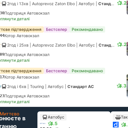
3.2
2год і 13хв
| Autoprevoz Zaton Elbo
|
Автобус
|
Стандарт АС
30
Подгориця Автовокзал
глянути деталі
тєве підтвердження
Бестселер
Рекомендавано
44
Котор Автовокзал
3.2
2год і 25хв
| Autoprevoz Zaton Elbo
|
Автобус
|
Стандарт АС
09
Подгориця Автовокзал
глянути деталі
тєве підтвердження
Бестселер
Рекомендавано
17
Котор Автовокзал
4.3
2год і 6хв
| Touring
|
Автобус
|
Стандарт АС
23
Подгориця Автовокзал
глянути деталі
Миттєво
Автобус
Так
онюєте в
4.5
4
танню