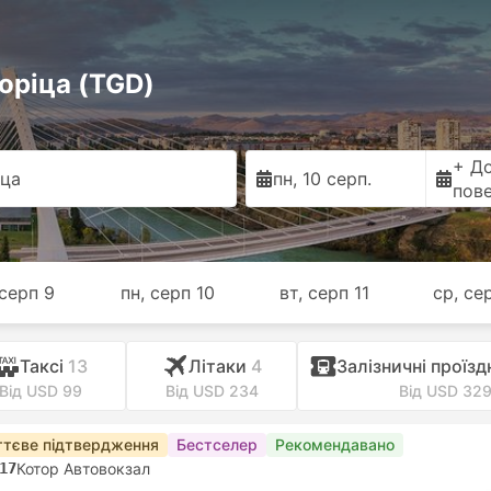
оріца (TGD)
+ Д
іца
пн, 10 серп.
пов
 серп 9
пн, серп 10
вт, серп 11
ср, се
Таксі
13
Лiтаки
4
Залізничні проїзд
Від USD 99
Від USD 234
Від USD 32
тєве підтвердження
Бестселер
Рекомендавано
17
Котор Автовокзал