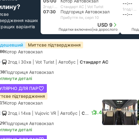
05:00
Котор Автовокзал
--:--
илину?
2год і 30хв
Стандарт АС | Vot Turist
1год і 36хв
07:30
Подгориця Автовокзал
тєве
--:--
Прибуття пн, серп 10
твердження наших
USD 9
кращих варіантів
Податки включено
|
на дорослого
Под
йдешевший
Миттєве підтвердження
00
Котор Автовокзал
2год і 30хв
| Vot Turist
|
Автобус
|
Стандарт АС
30
Подгориця Автовокзал
глянути деталі
УЛЯРНО ДЛЯ ПАР
тєве підтвердження
15
Котор Автовокзал
3.4
2год і 14хв
| Vujovic VR
|
Автобус
|
Стандарт АС
29
Подгориця Автовокзал
глянути деталі