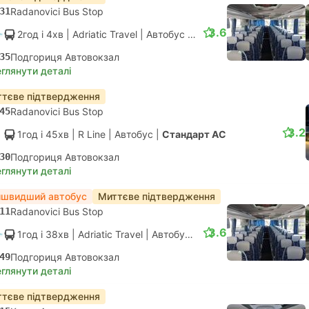
31
Radanovici Bus Stop
3.6
2год і 4хв
| Adriatic Travel
|
Автобус
|
Стандарт АС
35
Подгориця Автовокзал
глянути деталі
тєве підтвердження
45
Radanovici Bus Stop
3.2
1год і 45хв
| R Line
|
Автобус
|
Стандарт АС
30
Подгориця Автовокзал
глянути деталі
йшвидший автобус
Миттєве підтвердження
11
Radanovici Bus Stop
3.6
1год і 38хв
| Adriatic Travel
|
Автобус
|
Стандарт АС
49
Подгориця Автовокзал
глянути деталі
тєве підтвердження