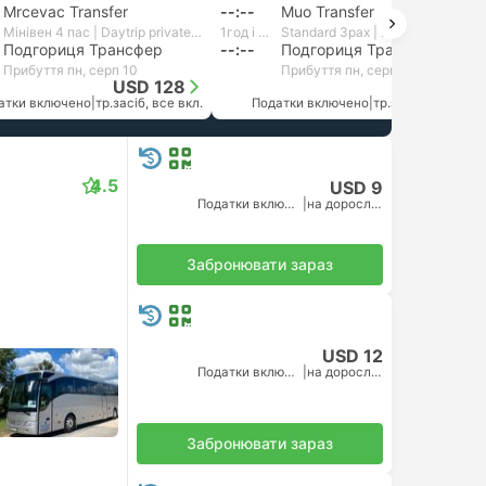
Mrcevac Transfer
--:--
Muo Transfer
Мінiвен 4 пас | Daytrip private transfer with English speaking driver
1год і 43хв
Standard 3pax | Daytrip private transfer with English speaking driver
Подгориця Трансфер
--:--
Подгориця Трансфер
Прибуття пн, серп 10
Прибуття пн, серп 10
USD 128
USD 135
атки включено
|
тр.засіб, все вкл.
Податки включено
|
тр.засіб, все вкл.
4.5
USD 9
Податки включено
|
на дорослого
Забронювати зараз
USD 12
Податки включено
|
на дорослого
Забронювати зараз