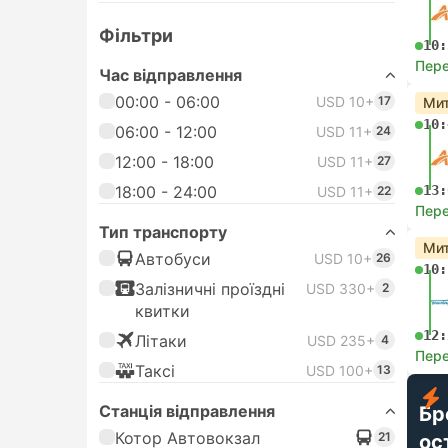
Фільтри
10:
Пере
Час відправлення
00:00 - 06:00
USD 10+
17
Мит
10:
06:00 - 12:00
USD 11+
24
12:00 - 18:00
USD 11+
27
18:00 - 24:00
13:
USD 11+
22
Пере
Тип транспорту
Мит
Автобуси
USD 10+
26
10:
Залізничні проїздні
USD 330+
2
квитки
12:
Лiтаки
USD 235+
4
Пере
Таксі
USD 100+
13
Станція відправлення
Бр
Котор Автовокзал
21
ос