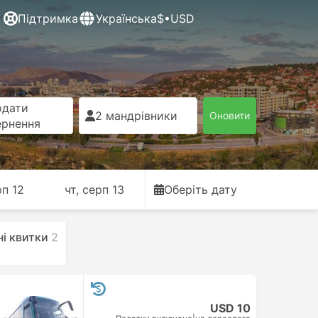
Підтримка
Українська
$•USD
одати
2 мандрівники
Оновити
ернення
рп 12
чт, серп 13
Оберіть дату
ні квитки
2
9
USD 10