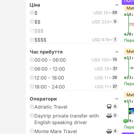
ПОП
Цiна
Мит
$
USD 10+
39
18:
$$
USD 233+
5
$$$
20:
$$$$
USD 679+
1
Пере
Час прибуття
Мит
11:
00:00 - 06:00
USD 100+
15
06:00 - 12:00
USD 10+
21
12:00 - 18:00
USD 11+
28
13:
Пере
18:00 - 24:00
USD 11+
27
Мит
Оператори
15:
Adriatic Travel
6
Daytrip private transfer with
5
14:
+1
English speaking driver
Пере
Monte Mare Travel
4