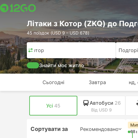
Лiтаки з Котор (ZKQ) до Подг
45 поїздок (USD 9 – USD 678)
Котор
Подгор
Знайти моє житло
Сьогодні
Завтра
нд,
Автобуси
26
Усі
45
Від USD 9
Мит
Сортувати за
Рекомендовано
08: