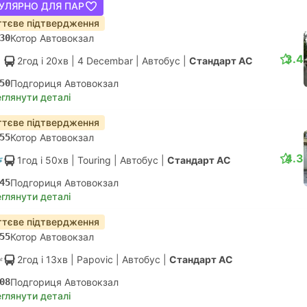
УЛЯРНО ДЛЯ ПАР
тєве підтвердження
30
Котор Автовокзал
3.4
2год і 20хв
| 4 Decembar
|
Автобус
|
Стандарт АС
50
Подгориця Автовокзал
глянути деталі
тєве підтвердження
55
Котор Автовокзал
4.3
1год і 50хв
| Touring
|
Автобус
|
Стандарт АС
45
Подгориця Автовокзал
глянути деталі
тєве підтвердження
55
Котор Автовокзал
2год і 13хв
| Papovic
|
Автобус
|
Стандарт АС
08
Подгориця Автовокзал
глянути деталі