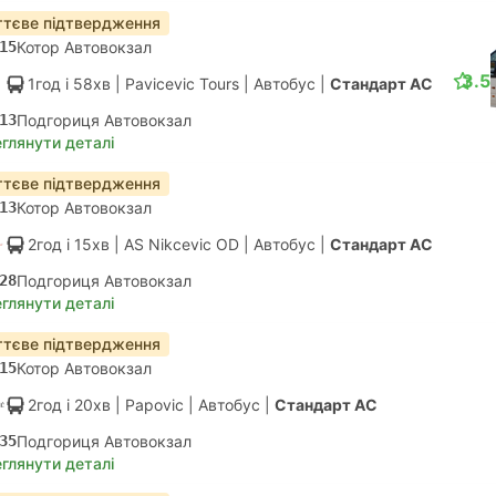
тєве підтвердження
15
Котор Автовокзал
3.5
1год і 58хв
| Pavicevic Tours
|
Автобус
|
Стандарт АС
13
Подгориця Автовокзал
глянути деталі
тєве підтвердження
13
Котор Автовокзал
2год і 15хв
| AS Nikcevic OD
|
Автобус
|
Стандарт АС
28
Подгориця Автовокзал
глянути деталі
тєве підтвердження
15
Котор Автовокзал
2год і 20хв
| Papovic
|
Автобус
|
Стандарт АС
35
Подгориця Автовокзал
глянути деталі