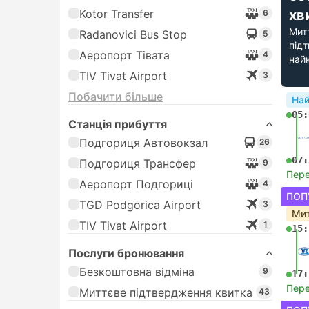
Kotor Transfer
хв
6
Мит
Radanovici Bus Stop
5
під
Аеропорт Тівата
4
най
TIV Tivat Airport
3
Побачити більше
На
05:
Станція прибуття
Подгориця Автовокзал
26
07:
Подгориця Трансфер
9
Пере
Аеропорт Подгориці
4
ПОП
TGD Podgorica Airport
3
Мит
TIV Tivat Airport
1
15:
Послуги бронювання
Безкоштовна відміна
9
17:
Пере
Миттєве підтвердження квитка
43