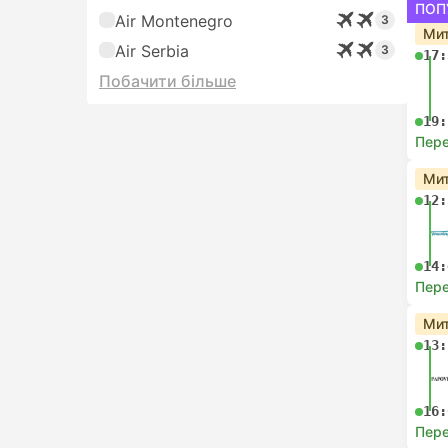
ПОП
Air Montenegro
3
Мит
Air Serbia
3
17:
Побачити більше
19:
Пере
Мит
12:
14:
Пере
Мит
13:
16:
Пере