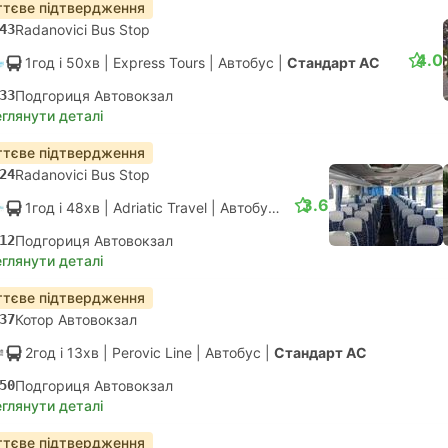
тєве підтвердження
43
Radanovici Bus Stop
4.0
1год і 50хв
| Express Tours
|
Автобус
|
Стандарт АС
33
Подгориця Автовокзал
глянути деталі
тєве підтвердження
24
Radanovici Bus Stop
3.6
1год і 48хв
| Adriatic Travel
|
Автобус
|
Стандарт АС
12
Подгориця Автовокзал
глянути деталі
тєве підтвердження
37
Котор Автовокзал
2год і 13хв
| Perovic Line
|
Автобус
|
Стандарт АС
50
Подгориця Автовокзал
глянути деталі
тєве підтвердження