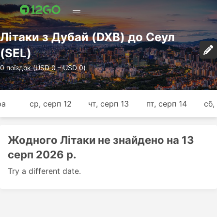
Лiтаки з Дубай (DXB) до Сеул
(SEL)
0 поїздок (USD 0 – USD 0)
ра
ср, серп 12
чт, серп 13
пт, серп 14
сб,
Жодного Лiтаки не знайдено на 13
серп 2026 р.
Try a different date.