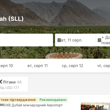
ah (SLL)
+ Д
вт, 11 серп.
пов
серп 10
вт, серп 11
ср, серп 12
чт, се
Лiтаки
46
Від USD 177
тєве підтвердження
Рекомендавано
00
DXB Дубай міжнародний Аеропорт