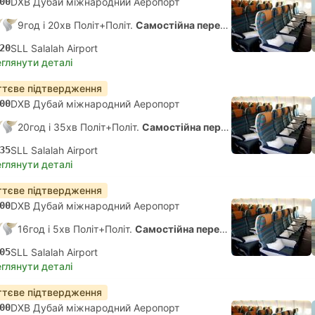
00
DXB Дубай міжнародний Аеропорт
9год і 20хв Політ+Політ.
Самостійна пересадка
20
SLL Salalah Airport
глянути деталі
тєве підтвердження
00
DXB Дубай міжнародний Аеропорт
20год і 35хв Політ+Політ.
Самостійна пересадка
35
SLL Salalah Airport
глянути деталі
тєве підтвердження
00
DXB Дубай міжнародний Аеропорт
16год і 5хв Політ+Політ.
Самостійна пересадка
05
SLL Salalah Airport
глянути деталі
тєве підтвердження
00
DXB Дубай міжнародний Аеропорт