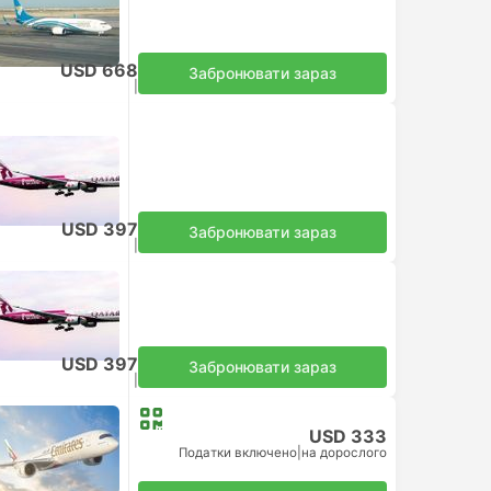
USD 668
Забронювати зараз
Податки включено
|
на дорослого
USD 397
Забронювати зараз
Податки включено
|
на дорослого
USD 397
Забронювати зараз
Податки включено
|
на дорослого
USD 333
Податки включено
|
на дорослого