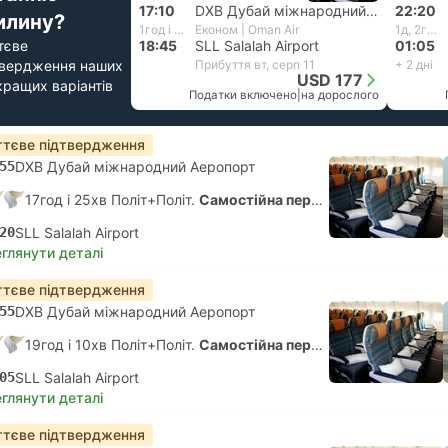
17:10
DXB Дубай міжнародний Аеропорт
22:20
илину?
1год і 35хв
Економ | Oman Air
1д, 2год і 45хв
тєве
18:45
SLL Salalah Airport
01:05
твердження наших
Прибуття вт, серп 11
+ 2 дні
USD 177
кращих варіантів
Податки включено
|
на дорослого
тєве підтвердження
55
DXB Дубай міжнародний Аеропорт
17год і 25хв Політ+Політ.
Самостійна пересадка
20
SLL Salalah Airport
глянути деталі
тєве підтвердження
55
DXB Дубай міжнародний Аеропорт
19год і 10хв Політ+Політ.
Самостійна пересадка
05
SLL Salalah Airport
глянути деталі
тєве підтвердження