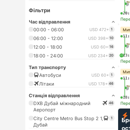
Фільтри
20:
Пере
Час відправлення
00:00 - 06:00
USD 472+
1
Мит
11:
06:00 - 12:00
USD 398+
10
12:00 - 18:00
USD 60+
16
18:00 - 24:00
13:
USD 234+
20
+1
Пере
Тип транспорту
Мит
Автобуси
USD 60+
1
11:
Лiтаки
USD 178+
46
Станція відправлення
18:
DXB Дубай міжнародний
46
Пере
Аеропорт
City Centre Metro Bus Stop 2 1,
1
Бр
Дубай
ос