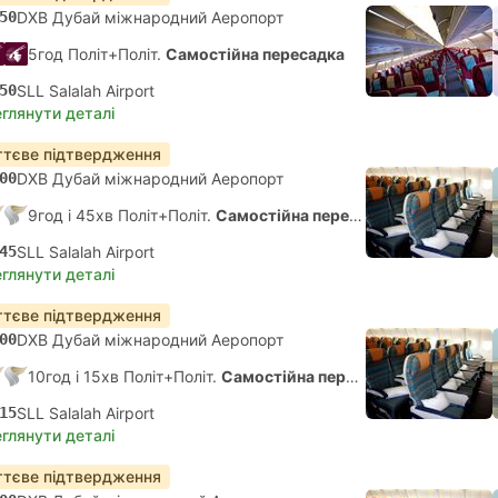
50
DXB Дубай міжнародний Аеропорт
5год Політ+Політ.
Самостійна пересадка
50
SLL Salalah Airport
глянути деталі
тєве підтвердження
00
DXB Дубай міжнародний Аеропорт
9год і 45хв Політ+Політ.
Самостійна пересадка
45
SLL Salalah Airport
глянути деталі
тєве підтвердження
00
DXB Дубай міжнародний Аеропорт
10год і 15хв Політ+Політ.
Самостійна пересадка
15
SLL Salalah Airport
глянути деталі
тєве підтвердження