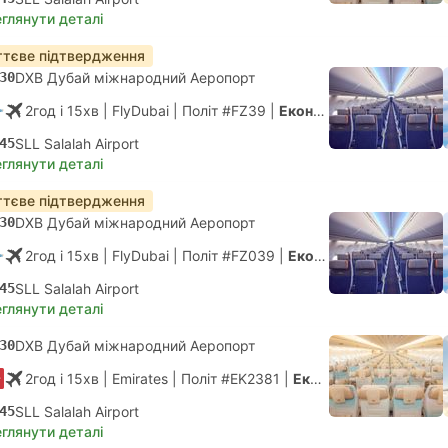
глянути деталі
тєве підтвердження
30
DXB Дубай міжнародний Аеропорт
2год і 15хв
| FlyDubai
|
Політ #FZ39
|
Економ
45
SLL Salalah Airport
глянути деталі
тєве підтвердження
30
DXB Дубай міжнародний Аеропорт
2год і 15хв
| FlyDubai
|
Політ #FZ039
|
Економ
45
SLL Salalah Airport
глянути деталі
30
DXB Дубай міжнародний Аеропорт
2год і 15хв
| Emirates
|
Політ #EK2381
|
Економ
45
SLL Salalah Airport
глянути деталі