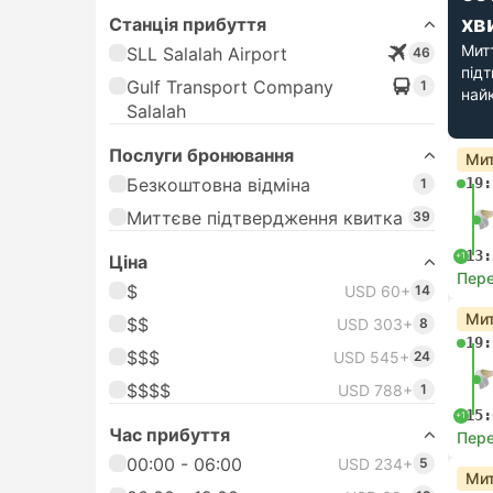
хв
Станція прибуття
Мит
SLL Salalah Airport
46
під
Gulf Transport Company
1
най
Salalah
Послуги бронювання
Мит
Безкоштовна відміна
19:
1
Миттєве підтвердження квитка
39
13:
+1
Цiна
Пере
$
USD 60+
14
Мит
$$
USD 303+
8
19:
$$$
USD 545+
24
$$$$
USD 788+
1
15:
+1
Час прибуття
Пере
00:00 - 06:00
USD 234+
5
Мит