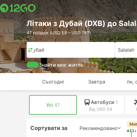
Лiтаки з Дубай (DXB) до Salal
47 поїздок (USD 59 – USD 787)
Дубай
Salalah
Знайти моє житло
Сьогодні
Завтра
пн, 
Автобуси
1
Усі
47
Від USD 59
Мит
Сортувати за
Рекомендовано
11: