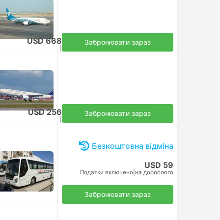
USD 668
Забронювати зараз
Податки включено
|
на дорослого
USD 256
Забронювати зараз
Податки включено
|
на дорослого
Безкоштовна відміна
USD 59
Податки включено
|
на дорослого
Забронювати зараз