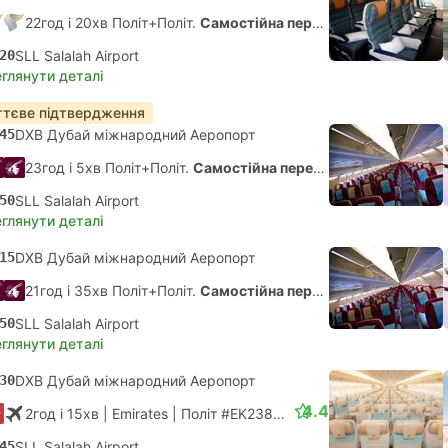
22год і 20хв Політ+Політ.
Самостійна пересадка
20
SLL Salalah Airport
глянути деталі
тєве підтвердження
45
DXB Дубай міжнародний Аеропорт
23год і 5хв Політ+Політ.
Самостійна пересадка
50
SLL Salalah Airport
глянути деталі
15
DXB Дубай міжнародний Аеропорт
21год і 35хв Політ+Політ.
Самостійна пересадка
50
SLL Salalah Airport
глянути деталі
30
DXB Дубай міжнародний Аеропорт
4.4
2год і 15хв
| Emirates
|
Політ #EK2381
|
Економ
45
SLL Salalah Airport