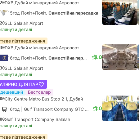
20
DXB Дубай міжнародний Аеропорт
15год Політ+Політ.
Самостійна пересадка
20
SLL Salalah Airport
глянути деталі
тєве підтвердження
30
DXB Дубай міжнародний Аеропорт
5.0
16год Політ+Політ.
Самостійна пересадка
30
SLL Salalah Airport
глянути деталі
УЛЯРНО ДЛЯ ПАР
йдешевший
Бестселер
00
City Centre Metro Bus Stop 2 1, Дубай
1.0
16год
| Gulf Transport Company GTC
|
Автобус
|
VIP-клас
00
Gulf Transport Company Salalah
глянути деталі
тєве підтвердження