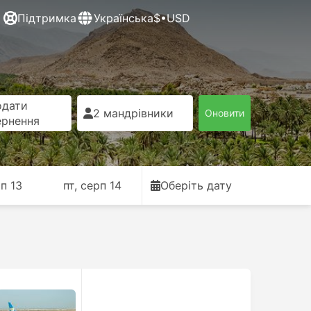
Підтримка
Українська
$•USD
одати
2 мандрівники
Оновити
ернення
рп 13
пт, серп 14
Оберіть дату