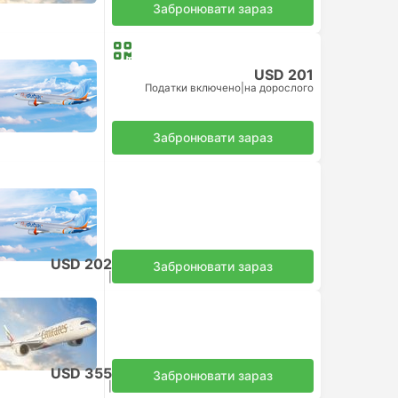
Забронювати зараз
USD 201
Податки включено
|
на дорослого
Забронювати зараз
USD 202
Забронювати зараз
Податки включено
|
на дорослого
USD 355
Забронювати зараз
Податки включено
|
на дорослого