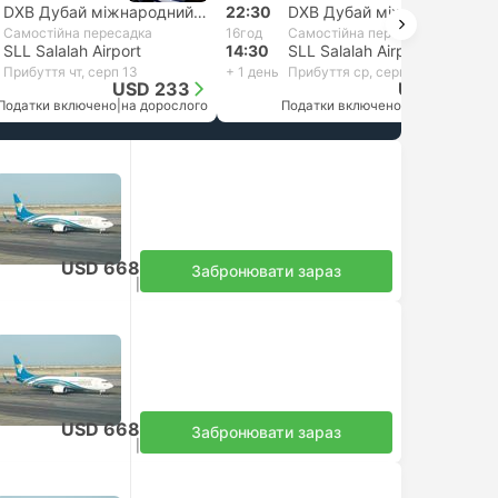
DXB Дубай міжнародний Аеропорт
22:30
DXB Дубай міжнародний Аеропорт
Самостійна пересадка
16год
Самостійна пересадка
SLL Salalah Airport
14:30
SLL Salalah Airport
Прибуття чт, серп 13
+ 1 день
Прибуття ср, серп 12
USD 233
USD 256
Податки включено
|
на дорослого
Податки включено
|
на дорослого
USD 668
Забронювати зараз
Податки включено
|
на дорослого
USD 668
Забронювати зараз
Податки включено
|
на дорослого