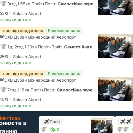
9год і 55хв Політ+Політ.
Самостійна пересадка
55
SLL Salalah Airport
глянути деталі
тєве підтвердження
Рекомендавано
00
DXB Дубай міжнародний Аеропорт
1д, 2год і 20хв Політ+Політ.
Самостійна пересадка
20
SLL Salalah Airport
глянути деталі
тєве підтвердження
Рекомендавано
00
DXB Дубай міжнародний Аеропорт
7год і 15хв Політ+Політ.
Самостійна пересадка
15
SLL Salalah Airport
глянути деталі
Миттєво
Політ
онюєте в
+1
5.0
танню