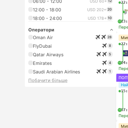
06:00 - 12:00
USD 60+
12
22:
12:00 - 18:00
USD 202+
20
18:00 - 24:00
USD 178+
10
13:
+1
Пере
Оператори
Oman Air
28
Мит
22:
FlyDubai
8
Qatar Airways
5
Emirates
14:
4
+1
Пере
Saudi Arabian Airlines
1
ПОП
Побачити більше
На
15:
07:
+1
Пере
Мит