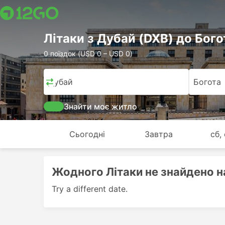
Лiтаки з Дубай (DXB) до Бого
0 поїздок (USD 0 – USD 0)
Дубай
Богота
Знайти моє житло
Сьогодні
Завтра
сб,
Жодного Лiтаки не знайдено на
Try a different date.