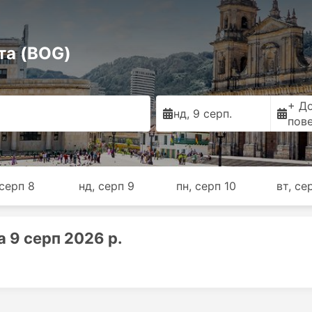
та (BOG)
+ Д
нд, 9 серп.
пов
 серп 8
нд, серп 9
пн, серп 10
вт, се
 9 серп 2026 р.