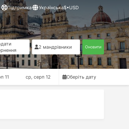
Підтримка
Українська
$•USD
одати
2 мандрівники
Оновити
ернення
рп 11
ср, серп 12
Оберіть дату