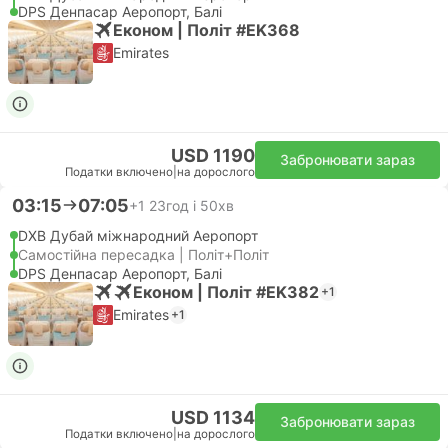
DPS Денпасар Аеропорт, Балі
Економ | Політ #EK368
Emirates
USD 1190
Забронювати зараз
Податки включено
|
на дорослого
03:15
07:05
+1
23год і 50хв
DXB Дубай міжнародний Аеропорт
Самостійна пересадка | Політ+Політ
DPS Денпасар Аеропорт, Балі
Економ | Політ #EK382
+1
Emirates
+1
USD 1134
Забронювати зараз
Податки включено
|
на дорослого