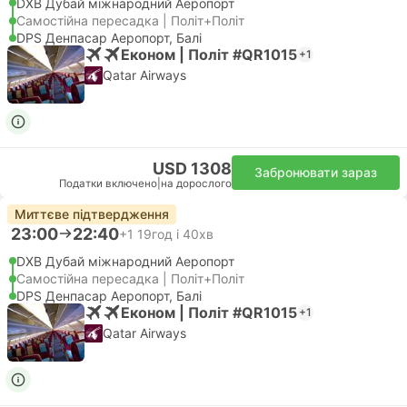
DXB Дубай міжнародний Аеропорт
Самостійна пересадка | Політ+Політ
DPS Денпасар Аеропорт, Балі
Економ | Політ #QR1015
+1
Qatar Airways
USD 1308
Забронювати зараз
Податки включено
|
на дорослого
Миттєве підтвердження
23:00
22:40
+1
19год і 40хв
DXB Дубай міжнародний Аеропорт
Самостійна пересадка | Політ+Політ
DPS Денпасар Аеропорт, Балі
Економ | Політ #QR1015
+1
Qatar Airways