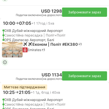
USD 1298
Забронювати зараз
Податки включено
|
на дорослого
10:00
07:05
+1
17год і 5хв
DXB Дубай міжнародний Аеропорт
Самостійна пересадка | Політ+Політ
DPS Денпасар Аеропорт, Балі
Економ | Політ #EK380
+1
Emirates
+1
USD 1134
Забронювати зараз
Податки включено
|
на дорослого
Миттєве підтвердження
10:25
21:05
+1
1д, 6год і 40хв
DXB Дубай міжнародний Аеропорт
Самостійна пересадка | Політ+Політ
DPS Денпасар Аеропорт, Балі