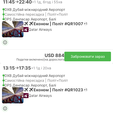
11:45
22:40
+1
1д, 6год і 55хв
DXB Дубай міжнародний Аеропорт
Самостійна пересадка | Політ+Політ
DPS Денпасар Аеропорт, Балі
Економ | Політ #QR1007
+1
Qatar Airways
USD 884
Забронювати зараз
Податки включено
|
на дорослого
13:15
17:35
+1
1д і 20хв
DXB Дубай міжнародний Аеропорт
Самостійна пересадка | Політ+Політ
DPS Денпасар Аеропорт, Балі
Економ | Політ #QR1023
+1
Qatar Airways