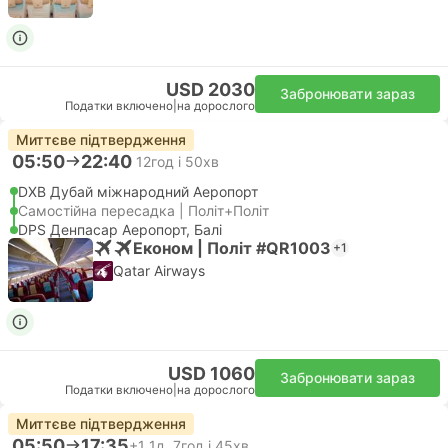
USD 2030
Забронювати зараз
Податки включено
|
на дорослого
Миттєве підтвердження
05:50
22:40
12год і 50хв
DXB Дубай міжнародний Аеропорт
Самостійна пересадка | Політ+Політ
DPS Денпасар Аеропорт, Балі
Економ | Політ #QR1003
+1
Qatar Airways
USD 1060
Забронювати зараз
Податки включено
|
на дорослого
Миттєве підтвердження
05:50
17:35
+1
1д, 7год і 45хв