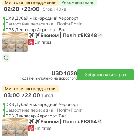
Миттєве підтвердження
Рекомендавано
02:20
22:00
15год і 40хв
DXB Дубай міжнародний Аеропорт
Самостійна пересадка | Політ+Політ
DPS Денпасар Аеропорт, Балі
Економ | Політ #EK348
+1
Emirates
USD 1628
Забронювати зараз
Податки включено
|
на дорослого
Миттєве підтвердження
03:00
22:00
15год
DXB Дубай міжнародний Аеропорт
Самостійна пересадка | Політ+Політ
DPS Денпасар Аеропорт, Балі
Економ | Політ #EK354
+1
Emirates