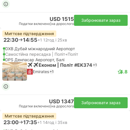
USD 1515
Забронювати зараз
Податки включено
|
на дорослого
Миттєве підтвердження
22:30
14:55
+1
12год і 25хв
DXB Дубай міжнародний Аеропорт
Самостійна пересадка | Політ+Політ
DPS Денпасар Аеропорт, Балі
Економ | Політ #EK374
+1
4.8
Emirates
+1
USD 1347
Забронювати зараз
Податки включено
|
на дорослого
Миттєве підтвердження
23:00
17:35
+1
14год і 35хв