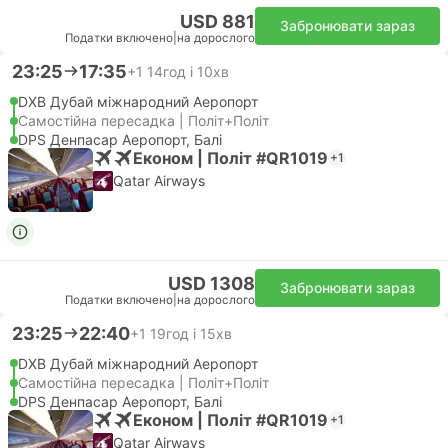
USD 881
Забронювати зараз
Податки включено
|
на дорослого
23:25
17:35
+1
14год і 10хв
DXB Дубай міжнародний Аеропорт
Самостійна пересадка | Політ+Політ
DPS Денпасар Аеропорт, Балі
Економ | Політ #QR1019
+1
Qatar Airways
USD 1308
Забронювати зараз
Податки включено
|
на дорослого
23:25
22:40
+1
19год і 15хв
DXB Дубай міжнародний Аеропорт
Самостійна пересадка | Політ+Політ
DPS Денпасар Аеропорт, Балі
Економ | Політ #QR1019
+1
Qatar Airways