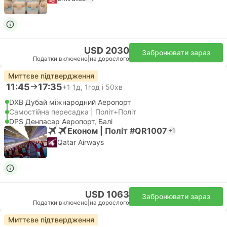
USD 2030
Забронювати зараз
Податки включено
|
на дорослого
Миттєве підтвердження
11:45
17:35
+1
1д, 1год і 50хв
DXB Дубай міжнародний Аеропорт
Самостійна пересадка | Політ+Політ
DPS Денпасар Аеропорт, Балі
Економ | Політ #QR1007
+1
Qatar Airways
USD 1063
Забронювати зараз
Податки включено
|
на дорослого
Миттєве підтвердження