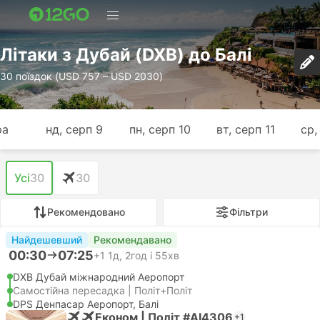
Лiтаки з Дубай (DXB) до Балі
30 поїздок (USD 757 – USD 2030)
ра
нд, серп 9
пн, серп 10
вт, серп 11
ср,
Усі
30
30
Рекомендовано
Фільтри
Найдешевший
Рекомендавано
00:30
07:25
+1
1д, 2год і 55хв
DXB Дубай міжнародний Аеропорт
Самостійна пересадка | Політ+Політ
DPS Денпасар Аеропорт, Балі
Економ | Політ #AI4306
+1