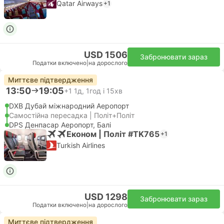
Qatar Airways
+1
USD 1506
Забронювати зараз
Податки включено
|
на дорослого
Миттєве підтвердження
13:50
19:05
+1
1д, 1год і 15хв
DXB Дубай міжнародний Аеропорт
Самостійна пересадка | Політ+Політ
DPS Денпасар Аеропорт, Балі
Економ | Політ #TK765
+1
Turkish Airlines
USD 1298
Забронювати зараз
Податки включено
|
на дорослого
Миттєве підтвердження