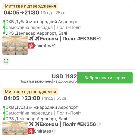
Миттєве підтвердження
04:05
21:30
13год і 25хв
DXB Дубай міжнародний Аеропорт
Самостійна пересадка | Політ+Політ
DPS Денпасар Аеропорт, Балі
Економ | Політ #EK356
+1
Emirates
+1
USD 1182
Забронювати зараз
Податки включено
|
на дорослого
Миттєве підтвердження
04:05
23:00
14год і 55хв
DXB Дубай міжнародний Аеропорт
Самостійна пересадка | Політ+Політ
DPS Денпасар Аеропорт, Балі
Економ | Політ #EK356
+1
Emirates
+1