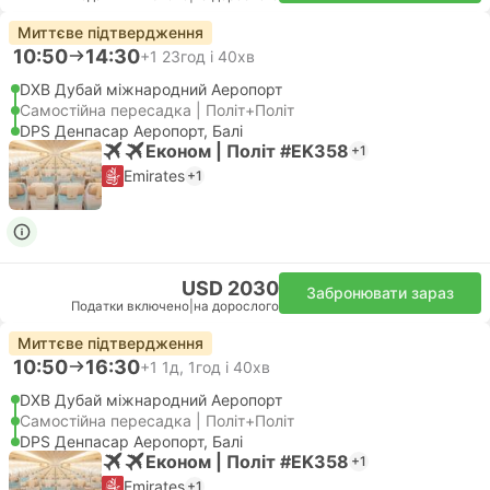
Миттєве підтвердження
10:50
14:30
+1
23год і 40хв
DXB Дубай міжнародний Аеропорт
Самостійна пересадка | Політ+Політ
DPS Денпасар Аеропорт, Балі
Економ | Політ #EK358
+1
Emirates
+1
USD 2030
Забронювати зараз
Податки включено
|
на дорослого
Миттєве підтвердження
10:50
16:30
+1
1д, 1год і 40хв
DXB Дубай міжнародний Аеропорт
Самостійна пересадка | Політ+Політ
DPS Денпасар Аеропорт, Балі
Економ | Політ #EK358
+1
Emirates
+1