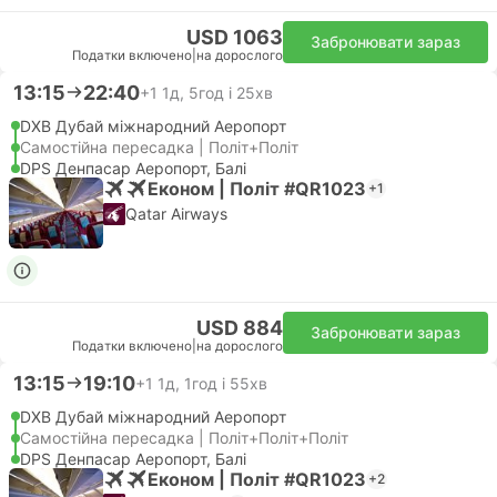
USD 1063
Забронювати зараз
Податки включено
|
на дорослого
13:15
22:40
+1
1д, 5год і 25хв
DXB Дубай міжнародний Аеропорт
Самостійна пересадка | Політ+Політ
DPS Денпасар Аеропорт, Балі
Економ | Політ #QR1023
+1
Qatar Airways
USD 884
Забронювати зараз
Податки включено
|
на дорослого
13:15
19:10
+1
1д, 1год і 55хв
DXB Дубай міжнародний Аеропорт
Самостійна пересадка | Політ+Політ+Політ
DPS Денпасар Аеропорт, Балі
Економ | Політ #QR1023
+2