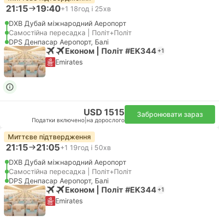
21:15
19:40
+1
18год і 25хв
DXB Дубай міжнародний Аеропорт
Самостійна пересадка | Політ+Політ
DPS Денпасар Аеропорт, Балі
Економ | Політ #EK344
+1
Emirates
USD 1515
Забронювати зараз
Податки включено
|
на дорослого
Миттєве підтвердження
21:15
21:05
+1
19год і 50хв
DXB Дубай міжнародний Аеропорт
Самостійна пересадка | Політ+Політ
DPS Денпасар Аеропорт, Балі
Економ | Політ #EK344
+1
Emirates