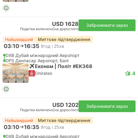
USD 1628
Забронювати зараз
Податки включено
|
на дорослого
Найшвидший
Миттєве підтвердження
03:10
16:35
9год і 25хв
DXB Дубай міжнародний Аеропорт
DPS Денпасар Аеропорт, Балі
Економ | Політ #EK368
4.4
Emirates
USD 1202
Забронювати зараз
Податки включено
|
на дорослого
Найшвидший
Миттєве підтвердження
03:10
16:35
9год і 25хв
DXB Дубай міжнародний Аеропорт