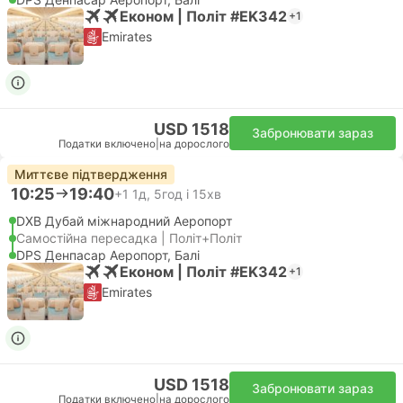
Економ | Політ #EK342
+1
Emirates
USD 1518
Забронювати зараз
Податки включено
|
на дорослого
Миттєве підтвердження
10:25
19:40
+1
1д, 5год і 15хв
DXB Дубай міжнародний Аеропорт
Самостійна пересадка | Політ+Політ
DPS Денпасар Аеропорт, Балі
Економ | Політ #EK342
+1
Emirates
USD 1518
Забронювати зараз
Податки включено
|
на дорослого