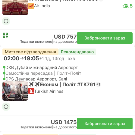
4.5
Air India
USD 757
Забронювати зараз
Податки включено
|
на дорослого
Миттєве підтвердження
Рекомендавано
02:00
19:05
+1
1д, 13год і 5хв
DXB Дубай міжнародний Аеропорт
Самостійна пересадка | Політ+Політ
DPS Денпасар Аеропорт, Балі
Економ | Політ #TK761
+1
Turkish Airlines
USD 1475
Забронювати зараз
Податки включено
|
на дорослого