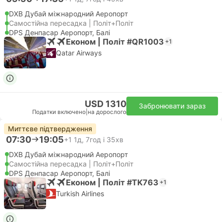
DXB Дубай міжнародний Аеропорт
Самостійна пересадка | Політ+Політ
DPS Денпасар Аеропорт, Балі
Економ | Політ #QR1003
+1
Qatar Airways
USD 1310
Забронювати зараз
Податки включено
|
на дорослого
Миттєве підтвердження
07:30
19:05
+1
1д, 7год і 35хв
DXB Дубай міжнародний Аеропорт
Самостійна пересадка | Політ+Політ
DPS Денпасар Аеропорт, Балі
Економ | Політ #TK763
+1
Turkish Airlines