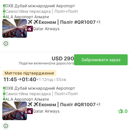
DXB Дубай міжнародний Аеропорт
Самостійна пересадка | Політ+Політ
ALA Аеропорт Алмати
Економ | Політ #QR1007
+1
Qatar Airways
USD 290
Забронювати зараз
Податки включено
|
на дорослого
Миттєве підтвердження
11:45
01:40
+1
12год і 55хв
DXB Дубай міжнародний Аеропорт
Самостійна пересадка | Політ+Політ
ALA Аеропорт Алмати
Економ | Політ #QR1007
+1
5.0
Qatar Airways