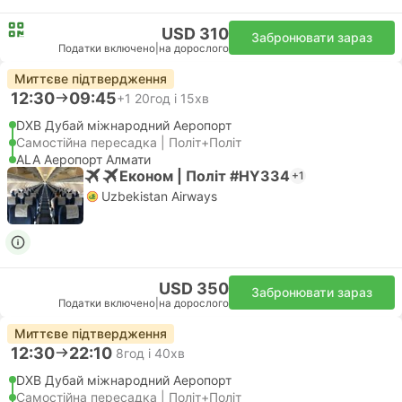
USD 310
Забронювати зараз
Податки включено
|
на дорослого
Миттєве підтвердження
12:30
09:45
+1
20год і 15хв
DXB Дубай міжнародний Аеропорт
Самостійна пересадка | Політ+Політ
ALA Аеропорт Алмати
Економ | Політ #HY334
+1
Uzbekistan Airways
USD 350
Забронювати зараз
Податки включено
|
на дорослого
Миттєве підтвердження
12:30
22:10
8год і 40хв
DXB Дубай міжнародний Аеропорт
Самостійна пересадка | Політ+Політ