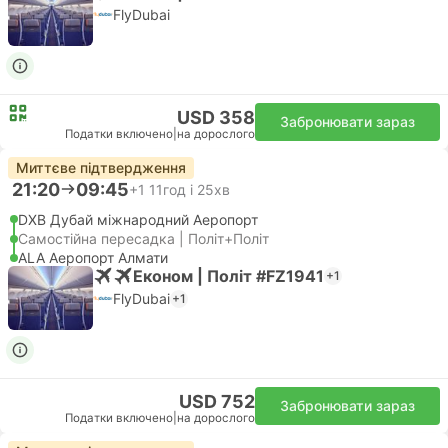
FlyDubai
USD 358
Забронювати зараз
Податки включено
|
на дорослого
Миттєве підтвердження
21:20
09:45
+1
11год і 25хв
DXB Дубай міжнародний Аеропорт
Самостійна пересадка | Політ+Політ
ALA Аеропорт Алмати
Економ | Політ #FZ1941
+1
FlyDubai
+1
USD 752
Забронювати зараз
Податки включено
|
на дорослого