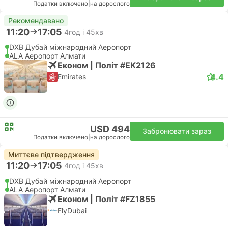
Податки включено
|
на дорослого
Рекомендавано
11:20
17:05
4год і 45хв
DXB Дубай міжнародний Аеропорт
ALA Аеропорт Алмати
Економ | Політ #EK2126
4.4
Emirates
USD 494
Забронювати зараз
Податки включено
|
на дорослого
Миттєве підтвердження
11:20
17:05
4год і 45хв
DXB Дубай міжнародний Аеропорт
ALA Аеропорт Алмати
Економ | Політ #FZ1855
FlyDubai