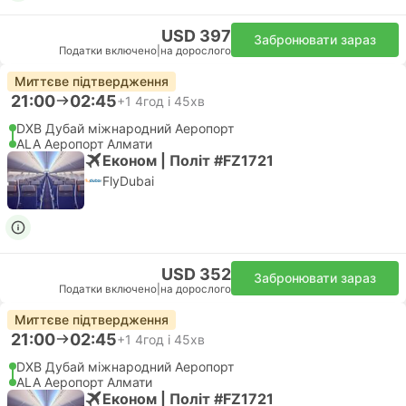
USD 397
Забронювати зараз
Податки включено
|
на дорослого
Миттєве підтвердження
21:00
02:45
+1
4год і 45хв
DXB Дубай міжнародний Аеропорт
ALA Аеропорт Алмати
Економ | Політ #FZ1721
FlyDubai
USD 352
Забронювати зараз
Податки включено
|
на дорослого
Миттєве підтвердження
21:00
02:45
+1
4год і 45хв
DXB Дубай міжнародний Аеропорт
ALA Аеропорт Алмати
Економ | Політ #FZ1721