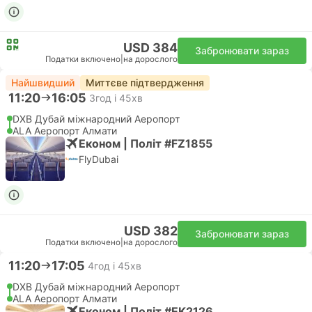
USD 384
Забронювати зараз
Податки включено
|
на дорослого
Найшвидший
Миттєве підтвердження
11:20
16:05
3год і 45хв
DXB Дубай міжнародний Аеропорт
ALA Аеропорт Алмати
Економ | Політ #FZ1855
FlyDubai
USD 382
Забронювати зараз
Податки включено
|
на дорослого
11:20
17:05
4год і 45хв
DXB Дубай міжнародний Аеропорт
ALA Аеропорт Алмати
Економ | Політ #EK2126