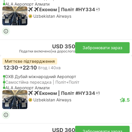
ALA Аеропорт Алмати
Економ | Політ #HY334
+1
Uzbekistan Airways
USD 350
Забронювати зараз
Податки включено
|
на дорослого
Миттєве підтвердження
12:30
22:10
8год і 40хв
DXB Дубай міжнародний Аеропорт
Самостійна пересадка | Політ+Політ
ALA Аеропорт Алмати
Економ | Політ #HY334
+1
4.5
Uzbekistan Airways
USD 360
Забронювати зараз