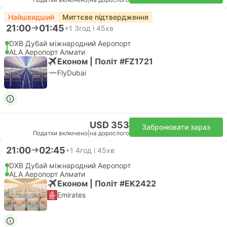
Податки включено
|
на дорослого
Найшвидший
Миттєве підтвердження
21:00
01:45
+1
3год і 45хв
DXB Дубай міжнародний Аеропорт
ALA Аеропорт Алмати
Економ | Політ #FZ1721
FlyDubai
USD 353
Забронювати зараз
Податки включено
|
на дорослого
21:00
02:45
+1
4год і 45хв
DXB Дубай міжнародний Аеропорт
ALA Аеропорт Алмати
Економ | Політ #EK2422
Emirates