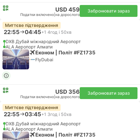
USD 459
Забронювати зараз
Податки включено
|
на дорослого
Миттєве підтвердження
22:55
04:45
+1
4год і 50хв
DXB Дубай міжнародний Аеропорт
ALA Аеропорт Алмати
Економ | Політ #FZ1735
FlyDubai
USD 356
Забронювати зараз
Податки включено
|
на дорослого
Миттєве підтвердження
22:55
03:45
+1
3год і 50хв
DXB Дубай міжнародний Аеропорт
ALA Аеропорт Алмати
Економ | Політ #FZ1735