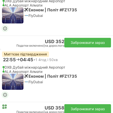
DXB Дубай міжнародний Аеропорт
ALA Аеропорт Алмати
Економ | Політ #FZ1735
FlyDubai
USD 352
Забронювати зараз
Податки включено
|
на дорослого
Миттєве підтвердження
22:55
04:45
+1
4год і 50хв
DXB Дубай міжнародний Аеропорт
ALA Аеропорт Алмати
Економ | Політ #FZ1735
FlyDubai
USD 358
Забронювати зараз
Податки включено
|
на дорослого