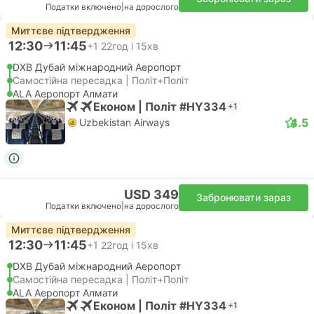
Податки включено
|
на дорослого
Миттєве підтвердження
12:30
11:45
+1
22год і 15хв
DXB Дубай міжнародний Аеропорт
Самостійна пересадка | Політ+Політ
ALA Аеропорт Алмати
Економ | Політ #HY334
+1
4.5
Uzbekistan Airways
USD 349
Забронювати зараз
Податки включено
|
на дорослого
Миттєве підтвердження
12:30
11:45
+1
22год і 15хв
DXB Дубай міжнародний Аеропорт
Самостійна пересадка | Політ+Політ
ALA Аеропорт Алмати
Економ | Політ #HY334
+1