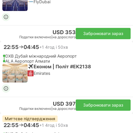
FlyDubai
USD 353
Забронювати зараз
Податки включено
|
на дорослого
22:55
04:45
+1
4год і 50хв
DXB Дубай міжнародний Аеропорт
ALA Аеропорт Алмати
Економ | Політ #EK2138
Emirates
USD 397
Забронювати зараз
Податки включено
|
на дорослого
Миттєве підтвердження
22:55
04:45
+1
4год і 50хв