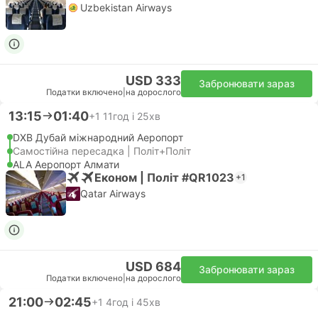
Uzbekistan Airways
USD 333
Забронювати зараз
Податки включено
|
на дорослого
13:15
01:40
+1
11год і 25хв
DXB Дубай міжнародний Аеропорт
Самостійна пересадка | Політ+Політ
ALA Аеропорт Алмати
Економ | Політ #QR1023
+1
Qatar Airways
USD 684
Забронювати зараз
Податки включено
|
на дорослого
21:00
02:45
+1
4год і 45хв