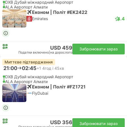
DXB Дубай міжнародний Аеропорт
ALA Аеропорт Алмати
Економ | Політ #EK2422
4.4
Emirates
USD 459
Забронювати зараз
Податки включено
|
на дорослого
Миттєве підтвердження
21:00
02:45
+1
4год і 45хв
DXB Дубай міжнародний Аеропорт
ALA Аеропорт Алмати
Економ | Політ #FZ1721
FlyDubai
USD 356
Забронювати зараз