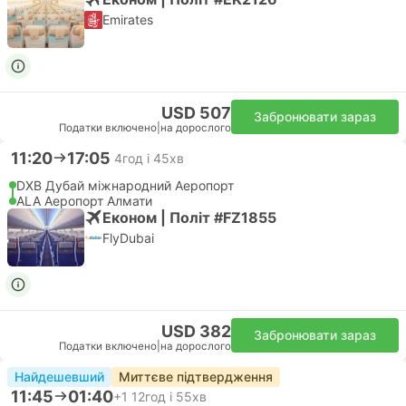
Emirates
USD 507
Забронювати зараз
Податки включено
|
на дорослого
11:20
17:05
4год і 45хв
DXB Дубай міжнародний Аеропорт
ALA Аеропорт Алмати
Економ | Політ #FZ1855
FlyDubai
USD 382
Забронювати зараз
Податки включено
|
на дорослого
Найдешевший
Миттєве підтвердження
11:45
01:40
+1
12год і 55хв