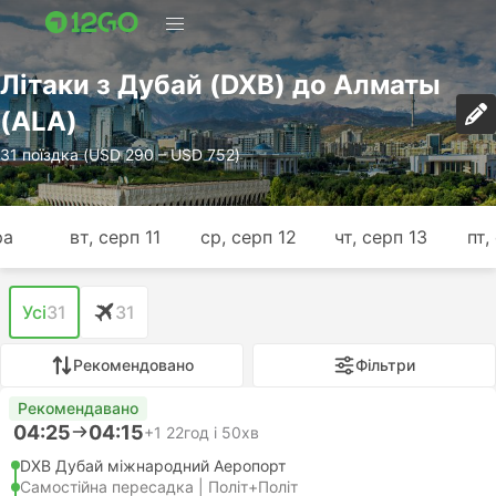
Лiтаки з Дубай (DXB) до Алматы
(ALA)
31 поїздка (USD 290 – USD 752)
ра
вт, серп 11
ср, серп 12
чт, серп 13
пт,
Усі
31
31
Рекомендовано
Фільтри
Рекомендавано
04:25
04:15
+1
22год і 50хв
DXB Дубай міжнародний Аеропорт
Самостійна пересадка | Політ+Політ