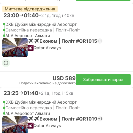
Миттєве підтвердження
23:00
01:40
+2
1д, 1год і 40хв
DXB Дубай міжнародний Аеропорт
Самостійна пересадка | Політ+Політ
ALA Аеропорт Алмати
Економ | Політ #QR1015
+1
Qatar Airways
USD 589
Забронювати зараз
Податки включено
|
на дорослого
23:25
01:40
+2
1д, 1год і 15хв
DXB Дубай міжнародний Аеропорт
Самостійна пересадка | Політ+Політ
ALA Аеропорт Алмати
Економ | Політ #QR1019
+1
Qatar Airways