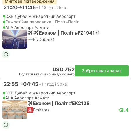
Миттєве підтвердження
21:20
11:45
+1
13год і 25хв
DXB Дубай міжнародний Аеропорт
Самостійна пересадка | Політ+Політ
ALA Аеропорт Алмати
Економ | Політ #FZ1941
+1
FlyDubai
+1
USD 752
Забронювати зараз
Податки включено
|
на дорослого
22:55
04:45
+1
4год і 50хв
DXB Дубай міжнародний Аеропорт
ALA Аеропорт Алмати
Економ | Політ #EK2138
4.4
Emirates