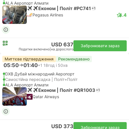
ALA Аеропорт Алмати
Економ | Політ #PC741
+1
4.4
Pegasus Airlines
USD 637
Забронювати зараз
Податки включено
|
на дорослого
Миттєве підтвердження
Рекомендавано
05:50
01:40
+1
18год і 50хв
DXB Дубай міжнародний Аеропорт
Самостійна пересадка | Політ+Політ
ALA Аеропорт Алмати
Економ | Політ #QR1003
+1
Qatar Airways
USD 373
Забронювати зараз