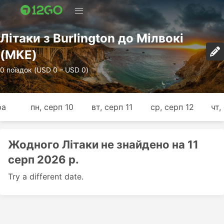
Лiтаки з Burlington до Мілвокі
(MKE)
0 поїздок (USD 0 – USD 0)
ра
пн, серп 10
вт, серп 11
ср, серп 12
чт,
Жодного Лiтаки не знайдено на 11
серп 2026 р.
Try a different date.