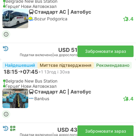
Belgrade New Bus Station
Герцеґ Нови Автовокзал
Стандарт АС | Автобус
3.4
Bozur Podgorica
USD 51
Забронювати зараз
Податки включено
|
на дорослого
Найдешевший
Миттєве підтвердження
Рекомендавано
18:15
07:45
+1
13год і 30хв
Belgrade New Bus Station
Герцеґ Нови Автовокзал
Стандарт АС | Автобус
4.4
Banbus
USD 43
Забронювати зараз
Податки включено
|
на дорослого