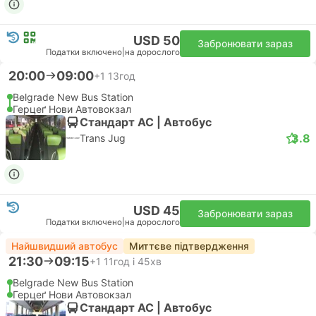
USD 50
Забронювати зараз
Податки включено
|
на дорослого
20:00
09:00
+1
13год
Belgrade New Bus Station
Герцеґ Нови Автовокзал
Стандарт АС | Автобус
3.8
Trans Jug
USD 45
Забронювати зараз
Податки включено
|
на дорослого
Найшвидший автобус
Миттєве підтвердження
21:30
09:15
+1
11год і 45хв
Belgrade New Bus Station
Герцеґ Нови Автовокзал
Стандарт АС | Автобус