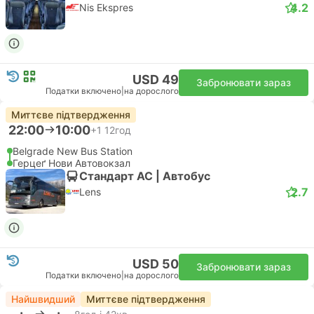
4.2
Nis Ekspres
USD 49
Забронювати зараз
Податки включено
|
на дорослого
Миттєве підтвердження
22:00
10:00
+1
12год
Belgrade New Bus Station
Герцеґ Нови Автовокзал
Стандарт АС | Автобус
2.7
Lens
USD 50
Забронювати зараз
Податки включено
|
на дорослого
Найшвидший
Миттєве підтвердження