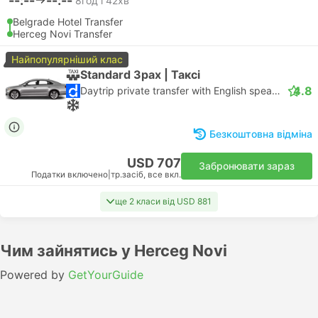
--:--
--:--
8год і 42хв
Belgrade Hotel Transfer
Herceg Novi Transfer
Найпопулярніший клас
Standard 3pax | Таксі
4.8
Daytrip private transfer with English speaking driver
Безкоштовна відміна
USD 707
Забронювати зараз
Податки включено
|
тр.засіб, все вкл.
ще 2 класи від USD 881
Чим зайнятись у Herceg Novi
Powered by
GetYourGuide