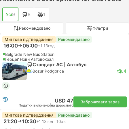
Усі
9
8
1
Рекомендовано
Фільтри
Миттєве підтвердження
Рекомендавано
16:00
05:00
+1
13год
Belgrade New Bus Station
Герцеґ Нови Автовокзал
Стандарт АС | Автобус
3.4
Bozur Podgorica
USD 47
Забронювати зараз
Податки включено
|
на дорослого
Миттєве підтвердження
Рекомендавано
21:20
10:30
+1
13год і 10хв