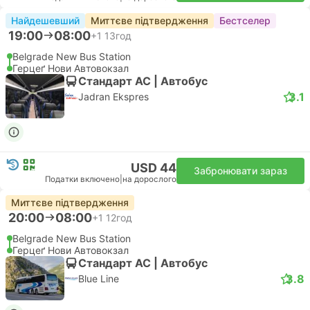
Найдешевший
Миттєве підтвердження
Бестселер
19:00
08:00
+1
13год
Belgrade New Bus Station
Герцеґ Нови Автовокзал
Стандарт АС | Автобус
3.1
Jadran Ekspres
USD 44
Забронювати зараз
Податки включено
|
на дорослого
Миттєве підтвердження
20:00
08:00
+1
12год
Belgrade New Bus Station
Герцеґ Нови Автовокзал
Стандарт АС | Автобус
3.8
Blue Line