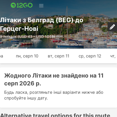
Лiтаки з Белград (BEG) до
Герцег-Нові
9 поїздок (USD 43 – USD 1046)
ра
пн, серп 10
вт, серп 11
ср, серп 12
чт,
Жодного Лiтаки не знайдено на 11
серп 2026 р.
Будь ласка, розгляньте інші варіанти нижче або
спробуйте іншу дату.
Alternative travel options for this route