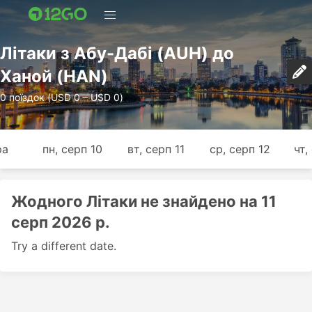
Лiтаки з Абу-Дабі (AUH) до
Ханой (HAN)
0 поїздок (USD 0 – USD 0)
ра
пн, серп 10
вт, серп 11
ср, серп 12
чт,
Жодного Лiтаки не знайдено на 11
серп 2026 р.
Try a different date.