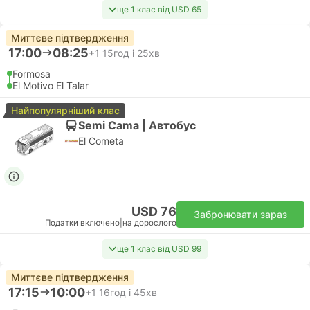
ще 1 клас від USD 65
Миттєве підтвердження
17:00
08:25
+1
15год і 25хв
Formosa
El Motivo El Talar
Найпопулярніший клас
Semi Cama | Автобус
El Cometa
USD 76
Забронювати зараз
Податки включено
|
на дорослого
ще 1 клас від USD 99
Миттєве підтвердження
17:15
10:00
+1
16год і 45хв