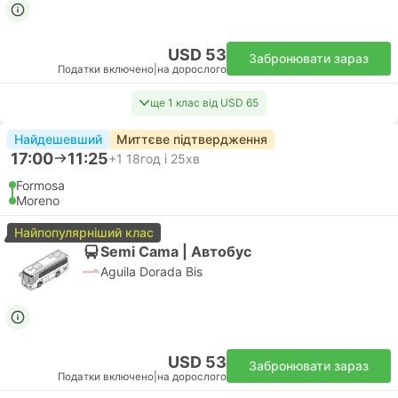
USD 53
Забронювати зараз
Податки включено
|
на дорослого
ще 1 клас від USD 65
Найдешевший
Миттєве підтвердження
17:00
11:25
+1
18год і 25хв
Formosa
Moreno
Найпопулярніший клас
Semi Cama | Автобус
Aguila Dorada Bis
USD 53
Забронювати зараз
Податки включено
|
на дорослого