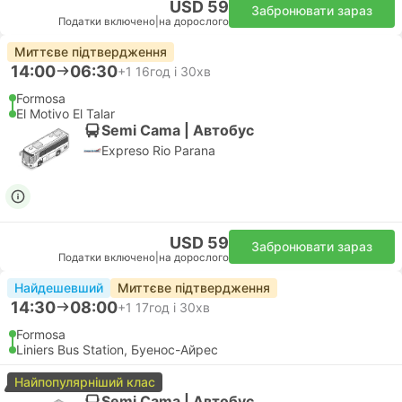
USD 59
Забронювати зараз
Податки включено
|
на дорослого
Миттєве підтвердження
14:00
06:30
+1
16год і 30хв
Formosa
El Motivo El Talar
Semi Cama | Автобус
Expreso Rio Parana
USD 59
Забронювати зараз
Податки включено
|
на дорослого
Найдешевший
Миттєве підтвердження
14:30
08:00
+1
17год і 30хв
Formosa
Liniers Bus Station, Буенос-Айрес
Найпопулярніший клас
Semi Cama | Автобус