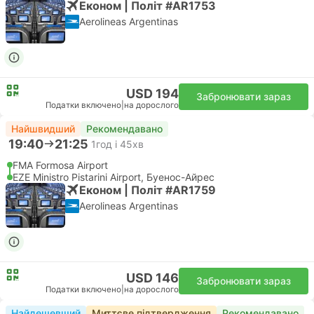
Економ | Політ #AR1753
Aerolineas Argentinas
USD 194
Забронювати зараз
Податки включено
|
на дорослого
Найшвидший
Рекомендавано
19:40
21:25
1год і 45хв
FMA Formosa Airport
EZE Ministro Pistarini Airport, Буенос-Айрес
Економ | Політ #AR1759
Aerolineas Argentinas
USD 146
Забронювати зараз
Податки включено
|
на дорослого
Найдешевший
Миттєве підтвердження
Рекомендавано