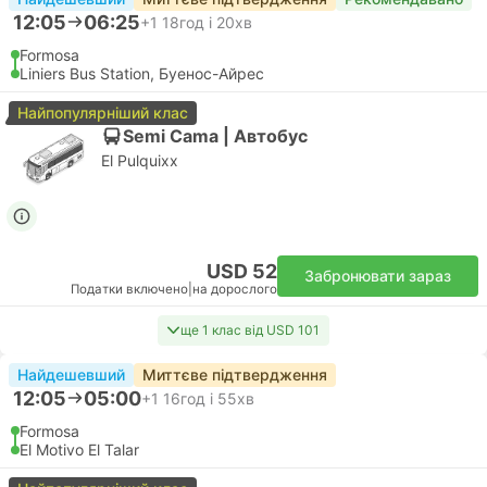
12:05
06:25
+1
18год і 20хв
Formosa
Liniers Bus Station, Буенос-Айрес
Найпопулярніший клас
Semi Cama | Автобус
El Pulquixx
USD 52
Забронювати зараз
Податки включено
|
на дорослого
ще 1 клас від USD 101
Найдешевший
Миттєве підтвердження
12:05
05:00
+1
16год і 55хв
Formosa
El Motivo El Talar