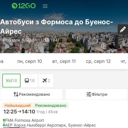
Автобуси з Формоса до Буенос-
Айрес
18 поїздок (USD 51 – USD 194)
ра
пн, серп 10
вт, серп 11
ср, серп 12
чт,
Усі
18
16
2
Рекомендовано
Фільтри
Найшвидший
Рекомендавано
12:25
14:10
1год і 45хв
FMA Formosa Airport
AEP Хорхе Ньюберрі Аеропарк, Буенос-Айрес