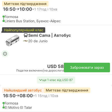
Миттєве підтвердження
16:50
10:00
+1
17год і 10хв
Formosa
Liniers Bus Station, Буенос-Айрес
Найпопулярніший клас
Semi Cama | Автобус
20 de Junio
USD 58
Забронювати зараз
Податки включено
|
на дорослого
ще 1 клас від USD 87
Найшвидший автобус
Миттєве підтвердження
16:50
08:00
+1
15год і 10хв
Formosa
El Motivo El Talar