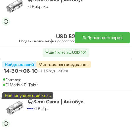
El Pulquixx
USD 52
Забронювати зараз
Податки включено
|
на дорослого
ще 1 клас від USD 101
Найдешевший
Миттєве підтвердження
14:30
06:10
+1
15год і 40хв
Formosa
El Motivo El Talar
Найпопулярніший клас
Semi Cama | Автобус
El Pulqui