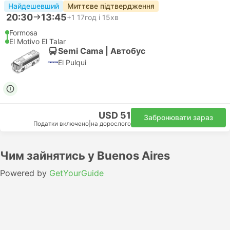
Найдешевший
Миттєве підтвердження
20:30
13:45
+1
17год і 15хв
Formosa
El Motivo El Talar
Semi Cama | Автобус
El Pulqui
USD 51
Забронювати зараз
Податки включено
|
на дорослого
Чим зайнятись у Buenos Aires
Powered by
GetYourGuide