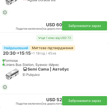
USD 60
Забронювати зараз
Податки включено
|
на дорослого
ще 1 клас від USD 73
Найдешевший
Миттєве підтвердження
20:30
15:15
+1
18год і 45хв
Formosa
Liniers Bus Station, Буенос-Айрес
Semi Cama | Автобус
El Pulquixx
USD 52
Забронювати зараз
Податки включено
|
на дорослого