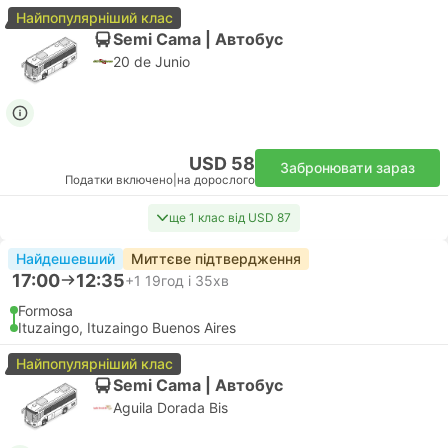
Найпопулярніший клас
Semi Cama | Автобус
20 de Junio
USD 58
Забронювати зараз
Податки включено
|
на дорослого
ще 1 клас від USD 87
Найдешевший
Миттєве підтвердження
17:00
12:35
+1
19год і 35хв
Formosa
Ituzaingo, Ituzaingo Buenos Aires
Найпопулярніший клас
Semi Cama | Автобус
Aguila Dorada Bis