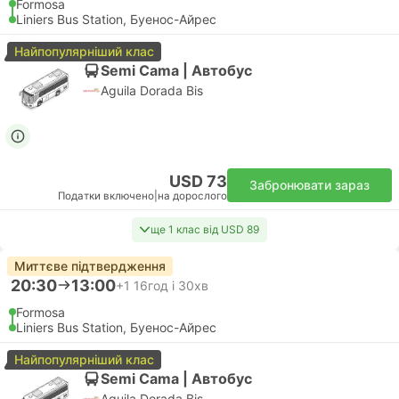
Formosa
Liniers Bus Station, Буенос-Айрес
Найпопулярніший клас
Semi Cama | Автобус
Aguila Dorada Bis
USD 73
Забронювати зараз
Податки включено
|
на дорослого
ще 1 клас від USD 89
Миттєве підтвердження
20:30
13:00
+1
16год і 30хв
Formosa
Liniers Bus Station, Буенос-Айрес
Найпопулярніший клас
Semi Cama | Автобус
Aguila Dorada Bis