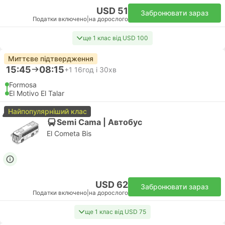
USD 51
Забронювати зараз
Податки включено
|
на дорослого
ще 1 клас від USD 100
Миттєве підтвердження
15:45
08:15
+1
16год і 30хв
Formosa
El Motivo El Talar
Найпопулярніший клас
Semi Cama | Автобус
El Cometa Bis
USD 62
Забронювати зараз
Податки включено
|
на дорослого
ще 1 клас від USD 75