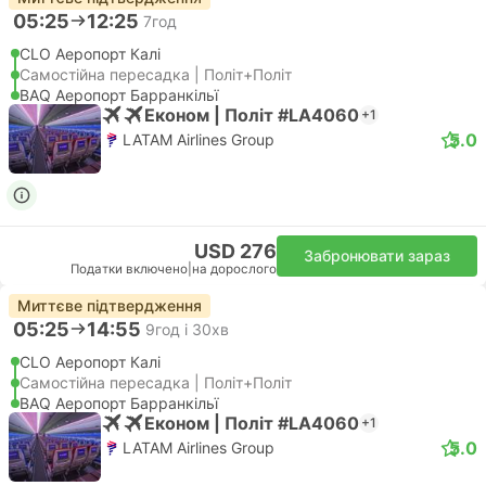
05:25
12:25
7год
CLO Аеропорт Калі
Самостійна пересадка | Політ+Політ
BAQ Аеропорт Барранкільї
Економ | Політ #LA4060
+1
5.0
LATAM Airlines Group
USD 276
Забронювати зараз
Податки включено
|
на дорослого
Миттєве підтвердження
05:25
14:55
9год і 30хв
CLO Аеропорт Калі
Самостійна пересадка | Політ+Політ
BAQ Аеропорт Барранкільї
Економ | Політ #LA4060
+1
5.0
LATAM Airlines Group