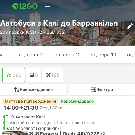
Автобуси з Калі до Барранкілья
203 поїздки (USD 72 – USD 652)
ра
вт, серп 11
ср, серп 12
чт, серп 13
пт,
Усі
203
8
195
Рекомендовано
Фільтри
Миттєве підтвердження
Рекомендавано
14:00
21:30
7год і 30хв
CLO Аеропорт Калі
Самостійна пересадка | Політ+Політ+Політ
BAQ Аеропорт Барранкільї
Економ | Політ #AV9228
+2