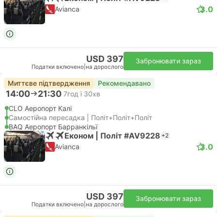
3.0
Avianca
USD 397
Забронювати зараз
Податки включено
|
на дорослого
Миттєве підтвердження
Рекомендавано
14:00
21:30
7год і 30хв
CLO Аеропорт Калі
Самостійна пересадка | Політ+Політ+Політ
BAQ Аеропорт Барранкільї
Економ | Політ #AV9228
+2
3.0
Avianca
USD 397
Забронювати зараз
Податки включено
|
на дорослого