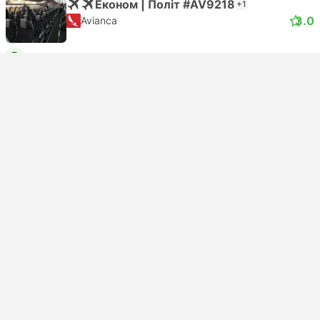
Економ | Політ #AV9218
+1
3.0
Avianca
USD 188
Забронювати зараз
Податки включено
|
на дорослого
Миттєве підтвердження
06:15
15:00
8год і 45хв
CLO Аеропорт Калі
Самостійна пересадка | Політ+Політ
BAQ Аеропорт Барранкільї
Економ | Політ #AV9218
+1
3.0
Avianca
USD 196
Забронювати зараз
Податки включено
|
на дорослого