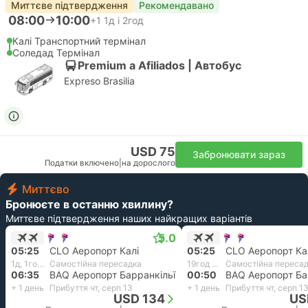
Миттєве підтвердження
Рекомендавано
08:00
10:00
+1
1д і 2год
Калі Транспортний термінал
Соледад Термінал
Premium a Afiliados | Автобус
Expreso Brasilia
USD 75
Забронювати зараз
Податки включено
|
на дорослого
Миттєво
Бронюєте в останню хвилину?
Миттєве підтвердження наших найкращих варіантів
5.0
05:25
CLO Аеропорт Калі
05:25
CLO Аеропорт Ка
1д, 1год і 10хв
Самостійна пересадка
19год і 25хв
Самостійна переса
06:35
BAQ Аеропорт Барранкільї
00:50
BAQ Аеропорт Ба
+ 1 день
Прибуття чт, серп 13
+ 1 день
Прибуття чт, серп 1
USD 134
US