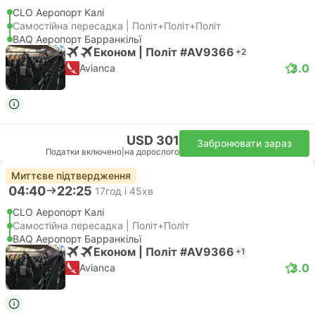
CLO Аеропорт Калі
Самостійна пересадка | Політ+Політ+Політ
BAQ Аеропорт Барранкільї
Економ | Політ #AV9366
+2
3.0
Avianca
USD 301
Забронювати зараз
Податки включено
|
на дорослого
Миттєве підтвердження
04:40
22:25
17год і 45хв
CLO Аеропорт Калі
Самостійна пересадка | Політ+Політ
BAQ Аеропорт Барранкільї
Економ | Політ #AV9366
+1
3.0
Avianca