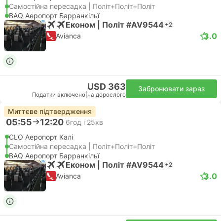
Самостійна пересадка | Політ+Політ+Політ
BAQ Аеропорт Барранкільї
Економ | Політ #AV9544
+2
3.0
Avianca
USD 363
Забронювати зараз
Податки включено
|
на дорослого
Миттєве підтвердження
05:55
12:20
6год і 25хв
CLO Аеропорт Калі
Самостійна пересадка | Політ+Політ+Політ
BAQ Аеропорт Барранкільї
Економ | Політ #AV9544
+2
3.0
Avianca