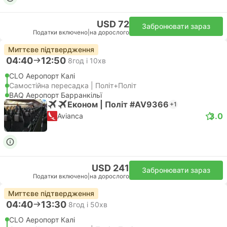
USD 72
Забронювати зараз
Податки включено
|
на дорослого
Миттєве підтвердження
04:40
12:50
8год і 10хв
CLO Аеропорт Калі
Самостійна пересадка | Політ+Політ
BAQ Аеропорт Барранкільї
Економ | Політ #AV9366
+1
3.0
Avianca
USD 241
Забронювати зараз
Податки включено
|
на дорослого
Миттєве підтвердження
04:40
13:30
8год і 50хв
CLO Аеропорт Калі