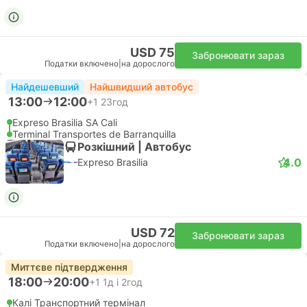
USD 75
Забронювати зараз
Податки включено
|
на дорослого
Найдешевший
Найшвидший автобус
13:00
12:00
+1
23год
Expreso Brasilia SA Cali
Terminal Transportes de Barranquilla
Розкішний | Автобус
4.0
Expreso Brasilia
USD 72
Забронювати зараз
Податки включено
|
на дорослого
Миттєве підтвердження
18:00
20:00
+1
1д і 2год
Калі Транспортний термінал