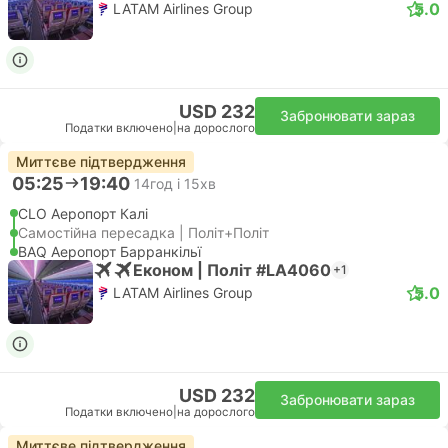
5.0
LATAM Airlines Group
USD 232
Забронювати зараз
Податки включено
|
на дорослого
Миттєве підтвердження
05:25
19:40
14год і 15хв
CLO Аеропорт Калі
Самостійна пересадка | Політ+Політ
BAQ Аеропорт Барранкільї
Економ | Політ #LA4060
+1
5.0
LATAM Airlines Group
USD 232
Забронювати зараз
Податки включено
|
на дорослого
Миттєве підтвердження