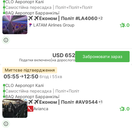
CLO Аеропорт Калі
Самостійна пересадка | Політ+Політ+Політ
BAQ Аеропорт Барранкільї
Економ | Політ #LA4060
+2
5.0
LATAM Airlines Group
USD 652
Забронювати зараз
Податки включено
|
на дорослого
Миттєве підтвердження
05:55
12:50
6год і 55хв
CLO Аеропорт Калі
Самостійна пересадка | Політ+Політ
BAQ Аеропорт Барранкільї
Економ | Політ #AV9544
+1
3.0
Avianca