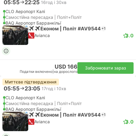
05:55
22:25
16год і 30хв
CLO Аеропорт Калі
Самостійна пересадка | Політ+Політ
BAQ Аеропорт Барранкільї
Економ | Політ #AV9544
+1
3.0
Avianca
USD 166
Забронювати зараз
Податки включено
|
на дорослого
Миттєве підтвердження
05:55
23:05
17год і 10хв
CLO Аеропорт Калі
Самостійна пересадка | Політ+Політ
BAQ Аеропорт Барранкільї
Економ | Політ #AV9544
+1
3.0
Avianca