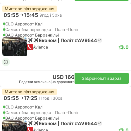
Миттєве підтвердження
05:55
15:45
9год і 50хв
CLO Аеропорт Калі
Самостійна пересадка | Політ+Політ
BAQ Аеропорт Барранкільї
Економ | Політ #AV9544
+1
3.0
Avianca
USD 166
Забронювати зараз
Податки включено
|
на дорослого
Миттєве підтвердження
05:55
17:25
11год і 30хв
CLO Аеропорт Калі
Самостійна пересадка | Політ+Політ
BAQ Аеропорт Барранкільї
Економ | Політ #AV9544
+1
3.0
Avianca