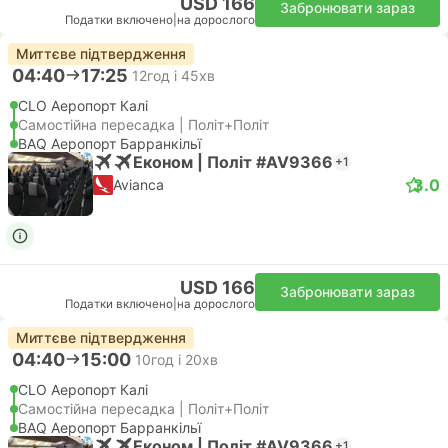
USD 166
Забронювати зараз
Податки включено
|
на дорослого
Миттєве підтвердження
04:40
17:25
12год і 45хв
CLO Аеропорт Калі
Самостійна пересадка | Політ+Політ
BAQ Аеропорт Барранкільї
Економ | Політ #AV9366
+1
3.0
Avianca
USD 166
Забронювати зараз
Податки включено
|
на дорослого
Миттєве підтвердження
04:40
15:00
10год і 20хв
CLO Аеропорт Калі
Самостійна пересадка | Політ+Політ
BAQ Аеропорт Барранкільї
Економ | Політ #AV9366
+1