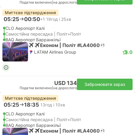
Податки включено
|
на дорослого
Миттєве підтвердження
05:25
00:50
+1
19год і 25хв
CLO Аеропорт Калі
Самостійна пересадка | Політ+Політ
BAQ Аеропорт Барранкільї
Економ | Політ #LA4060
+1
5.0
LATAM Airlines Group
USD 134
Забронювати зараз
Податки включено
|
на дорослого
Миттєве підтвердження
05:25
18:35
13год і 10хв
CLO Аеропорт Калі
Самостійна пересадка | Політ+Політ
BAQ Аеропорт Барранкільї
Економ | Політ #LA4060
+1