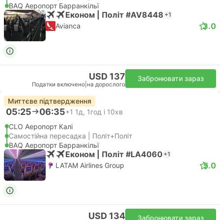
BAQ Аеропорт Барранкільї
Економ | Політ #AV8448
+1
3.0
Avianca
USD 137
Забронювати зараз
Податки включено
|
на дорослого
Миттєве підтвердження
05:25
06:35
+1
1д, 1год і 10хв
CLO Аеропорт Калі
Самостійна пересадка | Політ+Політ
BAQ Аеропорт Барранкільї
Економ | Політ #LA4060
+1
5.0
LATAM Airlines Group
USD 134
Забронювати зараз