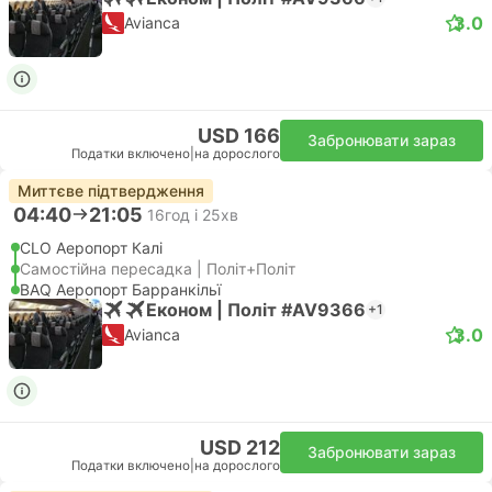
3.0
Avianca
USD 166
Забронювати зараз
Податки включено
|
на дорослого
Миттєве підтвердження
04:40
21:05
16год і 25хв
CLO Аеропорт Калі
Самостійна пересадка | Політ+Політ
BAQ Аеропорт Барранкільї
Економ | Політ #AV9366
+1
3.0
Avianca
USD 212
Забронювати зараз
Податки включено
|
на дорослого