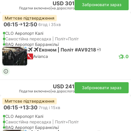
USD 301
Забронювати зараз
Податки включено
|
на дорослого
Миттєве підтвердження
06:15
12:50
6год і 35хв
CLO Аеропорт Калі
Самостійна пересадка | Політ+Політ
BAQ Аеропорт Барранкільї
Економ | Політ #AV9218
+1
3.0
Avianca
USD 241
Забронювати зараз
Податки включено
|
на дорослого
Миттєве підтвердження
06:15
13:30
7год і 15хв
CLO Аеропорт Калі
Самостійна пересадка | Політ+Політ
BAQ Аеропорт Барранкільї