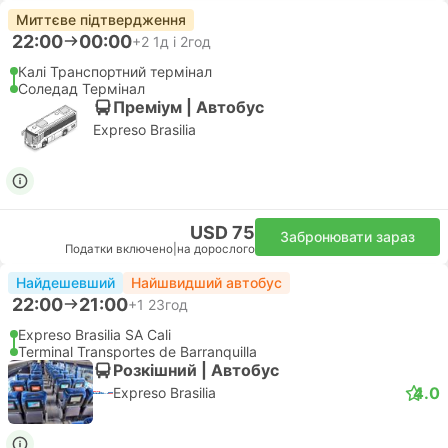
Миттєве підтвердження
22:00
00:00
+2
1д і 2год
Калі Транспортний термінал
Соледад Термінал
Премiум | Автобус
Expreso Brasilia
USD 75
Забронювати зараз
Податки включено
|
на дорослого
Найдешевший
Найшвидший автобус
22:00
21:00
+1
23год
Expreso Brasilia SA Cali
Terminal Transportes de Barranquilla
Розкішний | Автобус
4.0
Expreso Brasilia