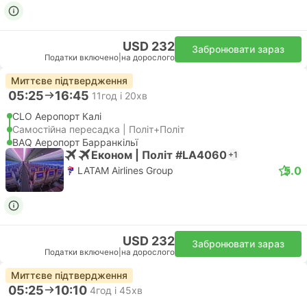
USD 232
Забронювати зараз
Податки включено
|
на дорослого
Миттєве підтвердження
05:25
16:45
11год і 20хв
CLO Аеропорт Калі
Самостійна пересадка | Політ+Політ
BAQ Аеропорт Барранкільї
Економ | Політ #LA4060
+1
5.0
LATAM Airlines Group
USD 232
Забронювати зараз
Податки включено
|
на дорослого
Миттєве підтвердження
05:25
10:10
4год і 45хв