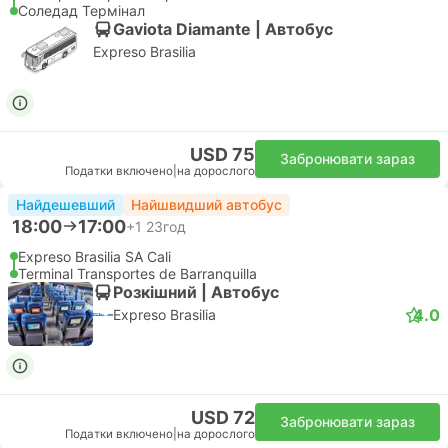
Соледад Термінал
Gaviota Diamante | Автобус
Expreso Brasilia
USD 75
Забронювати зараз
Податки включено
|
на дорослого
Найдешевший
Найшвидший автобус
18:00
17:00
+1
23год
Expreso Brasilia SA Cali
Terminal Transportes de Barranquilla
Розкішний | Автобус
4.0
Expreso Brasilia
USD 72
Забронювати зараз
Податки включено
|
на дорослого