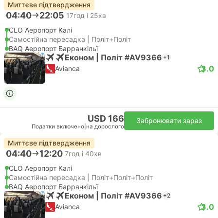
Миттєве підтвердження
04:40
22:05
17год і 25хв
CLO Аеропорт Калі
Самостійна пересадка | Політ+Політ
BAQ Аеропорт Барранкільї
Економ | Політ #AV9366
+1
3.0
Avianca
USD 166
Забронювати зараз
Податки включено
|
на дорослого
Миттєве підтвердження
04:40
12:20
7год і 40хв
CLO Аеропорт Калі
Самостійна пересадка | Політ+Політ+Політ
BAQ Аеропорт Барранкільї
Економ | Політ #AV9366
+2
3.0
Avianca