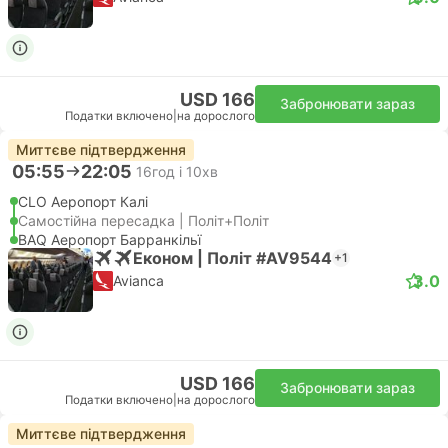
USD 166
Забронювати зараз
Податки включено
|
на дорослого
Миттєве підтвердження
05:55
22:05
16год і 10хв
CLO Аеропорт Калі
Самостійна пересадка | Політ+Політ
BAQ Аеропорт Барранкільї
Економ | Політ #AV9544
+1
3.0
Avianca
USD 166
Забронювати зараз
Податки включено
|
на дорослого
Миттєве підтвердження