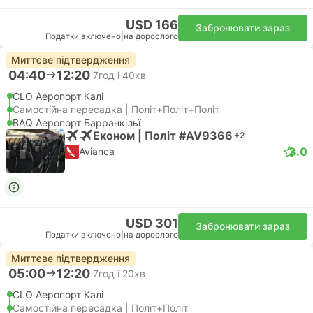
USD 166
Забронювати зараз
Податки включено
|
на дорослого
Миттєве підтвердження
04:40
12:20
7год і 40хв
CLO Аеропорт Калі
Самостійна пересадка | Політ+Політ+Політ
BAQ Аеропорт Барранкільї
Економ | Політ #AV9366
+2
3.0
Avianca
USD 301
Забронювати зараз
Податки включено
|
на дорослого
Миттєве підтвердження
05:00
12:20
7год і 20хв
CLO Аеропорт Калі
Самостійна пересадка | Політ+Політ