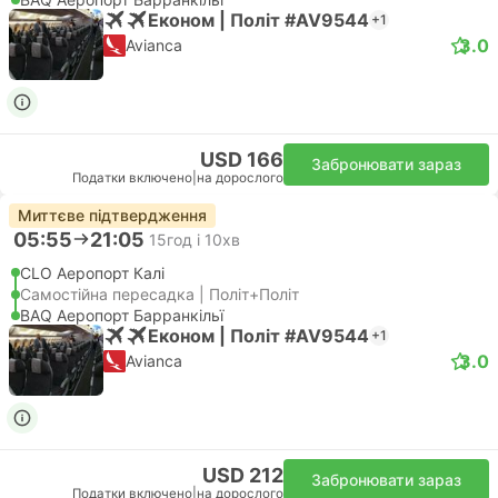
Економ | Політ #AV9544
+1
3.0
Avianca
USD 166
Забронювати зараз
Податки включено
|
на дорослого
Миттєве підтвердження
05:55
21:05
15год і 10хв
CLO Аеропорт Калі
Самостійна пересадка | Політ+Політ
BAQ Аеропорт Барранкільї
Економ | Політ #AV9544
+1
3.0
Avianca
USD 212
Забронювати зараз
Податки включено
|
на дорослого