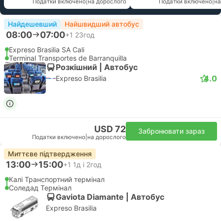
Податки включено
|
на дорослого
Податки включено
|
на
Найдешевший
Найшвидший автобус
08:00
07:00
+1
23год
Expreso Brasilia SA Cali
Terminal Transportes de Barranquilla
Розкішний | Автобус
4.0
Expreso Brasilia
USD 72
Забронювати зараз
Податки включено
|
на дорослого
Миттєве підтвердження
13:00
15:00
+1
1д і 2год
Калі Транспортний термінал
Соледад Термінал
Gaviota Diamante | Автобус
Expreso Brasilia