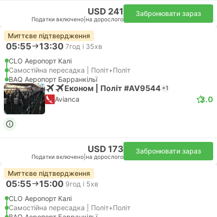
USD 241
Забронювати зараз
Податки включено
|
на дорослого
Миттєве підтвердження
05:55
13:30
7год і 35хв
CLO Аеропорт Калі
Самостійна пересадка | Політ+Політ
BAQ Аеропорт Барранкільї
Економ | Політ #AV9544
+1
3.0
Avianca
USD 173
Забронювати зараз
Податки включено
|
на дорослого
Миттєве підтвердження
05:55
15:00
9год і 5хв
CLO Аеропорт Калі
Самостійна пересадка | Політ+Політ
BAQ Аеропорт Барранкільї