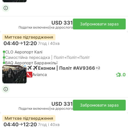
USD 331
Забронювати зараз
Податки включено
|
на дорослого
Миттєве підтвердження
04:40
12:20
7год і 40хв
CLO Аеропорт Калі
Самостійна пересадка | Політ+Політ+Політ
BAQ Аеропорт Барранкільї
Економ | Політ #AV9366
+2
3.0
Avianca
USD 331
Забронювати зараз
Податки включено
|
на дорослого
Миттєве підтвердження
04:40
12:20
7год і 40хв