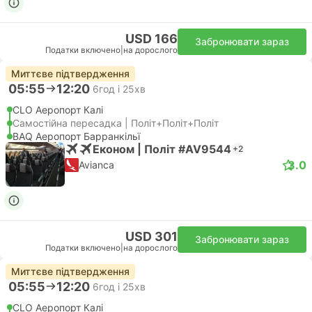
USD 166
Забронювати зараз
Податки включено
|
на дорослого
Миттєве підтвердження
05:55
12:20
6год і 25хв
CLO Аеропорт Калі
Самостійна пересадка | Політ+Політ+Політ
BAQ Аеропорт Барранкільї
Економ | Політ #AV9544
+2
3.0
Avianca
USD 301
Забронювати зараз
Податки включено
|
на дорослого
Миттєве підтвердження
05:55
12:20
6год і 25хв
CLO Аеропорт Калі