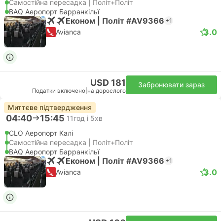
Самостійна пересадка | Політ+Політ
BAQ Аеропорт Барранкільї
Економ | Політ #AV9366
+1
3.0
Avianca
USD 181
Забронювати зараз
Податки включено
|
на дорослого
Миттєве підтвердження
04:40
15:45
11год і 5хв
CLO Аеропорт Калі
Самостійна пересадка | Політ+Політ
BAQ Аеропорт Барранкільї
Економ | Політ #AV9366
+1
3.0
Avianca