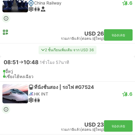
4.6
China Railway
USD 26
จองเลย
รวมภาษีแล้ว
|
ต่อคน (ผู้ใหญ่)
2 ชั้นเรียนเพิ่มเติม จาก USD 36
08:51
10:48
1ชั่วโมง 57นาที
อี้หวู่
เซี่ยงไฮ้หงเฉียว
ที่นั่งชั้นสอง | รถไฟ #G7524
4.6
HK INT
USD 23
จองเลย
รวมภาษีแล้ว
|
ต่อคน (ผู้ใหญ่)