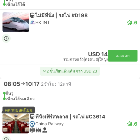
เซี่ยงไฮ้ใต้
ไม่มีที่นั่ง | รถไฟ #D198
4.6
HK INT
USD 14
จองเลย
รวมภาษีแล้ว
|
ต่อคน (ผู้ใหญ่)
2 ชั้นเรียนเพิ่มเติม จาก USD 23
08:05
10:17
2ชั่วโมง 12นาที
อี้หวู่
เซี่ยงไฮ้หงเฉียว
คลาสยอดนิยม
ที่นั่งเฟิร์สคลาส | รถไฟ #C3614
4.6
China Railway