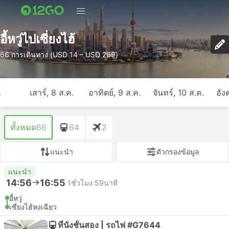
อี้หวู่ไปเซี่ยงไฮ้
66 การเดินทาง (USD 14 – USD 269)
ี
เสาร์, 8 ส.ค.
อาทิตย์, 9 ส.ค.
จันทร์, 10 ส.ค.
อัง
ทั้งหมด
66
64
2
แนะนำ
ตัวกรองข้อมูล
แนะนำ
14:56
16:55
1ชั่วโมง 59นาที
อี้หวู่
เซี่ยงไฮ้หงเฉียว
ที่นั่งชั้นสอง | รถไฟ #G7644