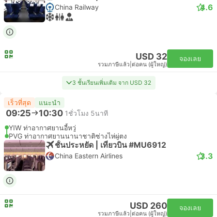
4.6
China Railway
USD 32
จองเลย
รวมภาษีแล้ว
|
ต่อคน (ผู้ใหญ่)
3 ชั้นเรียนเพิ่มเติม จาก USD 32
เร็วที่สุด
แนะนำ
09:25
10:30
1ชั่วโมง 5นาที
YIW ท่าอากาศยานอี้หวู่
PVG ท่าอากาศยานนานาชาติซ่างไห่ผู่ตง
ชั้นประหยัด | เที่ยวบิน #MU6912
3.3
China Eastern Airlines
USD 260
จองเลย
รวมภาษีแล้ว
|
ต่อคน (ผู้ใหญ่)