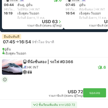
4.6
06:44
ฮันคู, อู่ฮั่น
07:45
อู่ฮั่น
9ชั่วโมง 35นาที
ไม่มีที่นั่ง | HK INT
9ชั่วโมง 9นาที
ที่นั่งชั้นสอง | HK INT
16:19
เฉิงตูตะวันออก
16:54
เฉิงตูตะวันออก
ถึงวันที่ อังคาร, 11 ส.ค.
ถึงวันที่ อังคาร, 11 ส.ค.
USD 63
U
รวมภาษีแล้ว
|
ต่อคน (ผู้ใหญ่)
รวมภาษีแล้ว
|
ต
ยืนยันทันที
07:45
16:54
9ชั่วโมง 9นาที
อู่ฮั่น
เฉิงตูตะวันออก
ที่นั่งชั้นสอง | รถไฟ #D366
4.6
HK INT
USD 72
จองเลย
รวมภาษีแล้ว
|
ต่อคน (ผู้ใหญ่)
2 ชั้นเรียนเพิ่มเติม จาก USD 72