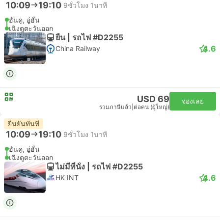
10:09
19:10
9ชั่วโมง 1นาที
ฮันคู, อู่ฮั่น
เฉิงตูตะวันออก
ยืน | รถไฟ #D2255
4.6
China Railway
USD 69
จองเลย
รวมภาษีแล้ว
|
ต่อคน (ผู้ใหญ่)
ยืนยันทันที
10:09
19:10
9ชั่วโมง 1นาที
ฮันคู, อู่ฮั่น
เฉิงตูตะวันออก
ไม่มีที่นั่ง | รถไฟ #D2255
4.6
HK INT