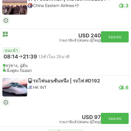
3.3
China Eastern Airlines
+1
USD 240
จองเลย
รวมภาษีแล้ว
|
ต่อคน (ผู้ใหญ่)
แนะนำ
08:14
21:39
13ชั่วโมง 25นาที
หวู่ชาง, อู่ฮั่น
เฉิงตูตะวันออก
รถไฟนอนชั้นหนึ่ง | รถไฟ #D192
4.6
HK INT
USD 97
จองเลย
รวมภาษีแล้ว
|
ต่อคน (ผู้ใหญ่)