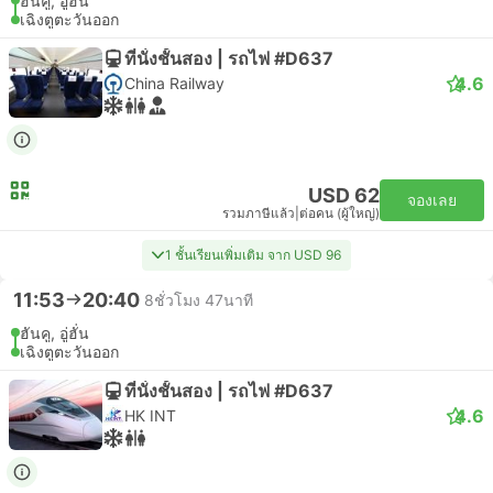
ฮันคู, อู่ฮั่น
เฉิงตูตะวันออก
ที่นั่งชั้นสอง | รถไฟ #D637
4.6
China Railway
USD 62
จองเลย
รวมภาษีแล้ว
|
ต่อคน (ผู้ใหญ่)
1 ชั้นเรียนเพิ่มเติม จาก USD 96
11:53
20:40
8ชั่วโมง 47นาที
ฮันคู, อู่ฮั่น
เฉิงตูตะวันออก
ที่นั่งชั้นสอง | รถไฟ #D637
4.6
HK INT