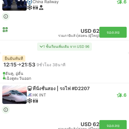
4.6
China Railway
USD 62
จองเลย
รวมภาษีแล้ว
|
ต่อคน (ผู้ใหญ่)
1 ชั้นเรียนเพิ่มเติม จาก USD 96
ยืนยันทันที
12:15
21:53
9ชั่วโมง 38นาที
ฮันคู, อู่ฮั่น
เฉิงตูตะวันออก
ที่นั่งชั้นสอง | รถไฟ #D2207
4.6
HK INT
USD 62
จองเลย