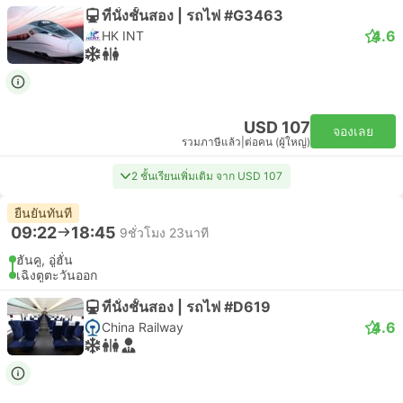
ที่นั่งชั้นสอง | รถไฟ #G3463
4.6
HK INT
USD 107
จองเลย
รวมภาษีแล้ว
|
ต่อคน (ผู้ใหญ่)
2 ชั้นเรียนเพิ่มเติม จาก USD 107
ยืนยันทันที
09:22
18:45
9ชั่วโมง 23นาที
ฮันคู, อู่ฮั่น
เฉิงตูตะวันออก
ที่นั่งชั้นสอง | รถไฟ #D619
4.6
China Railway