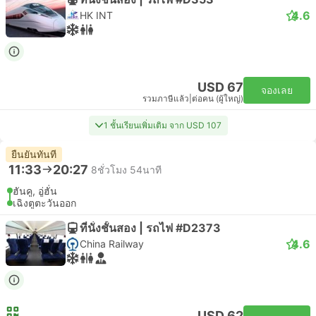
4.6
HK INT
USD 67
จองเลย
รวมภาษีแล้ว
|
ต่อคน (ผู้ใหญ่)
1 ชั้นเรียนเพิ่มเติม จาก USD 107
ยืนยันทันที
11:33
20:27
8ชั่วโมง 54นาที
ฮันคู, อู่ฮั่น
เฉิงตูตะวันออก
ที่นั่งชั้นสอง | รถไฟ #D2373
4.6
China Railway
USD 62