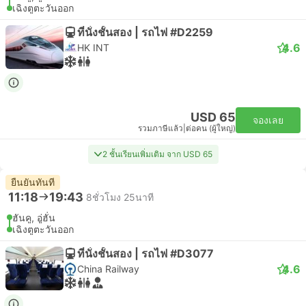
เฉิงตูตะวันออก
ที่นั่งชั้นสอง | รถไฟ #D2259
4.6
HK INT
USD 65
จองเลย
รวมภาษีแล้ว
|
ต่อคน (ผู้ใหญ่)
2 ชั้นเรียนเพิ่มเติม จาก USD 65
ยืนยันทันที
11:18
19:43
8ชั่วโมง 25นาที
ฮันคู, อู่ฮั่น
เฉิงตูตะวันออก
ที่นั่งชั้นสอง | รถไฟ #D3077
4.6
China Railway