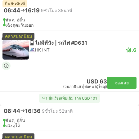
ยืนยันทันที
06:44
16:19
9ชั่วโมง 35นาที
ฮันคู, อู่ฮั่น
เฉิงตูตะวันออก
คลาสยอดนิยม
ไม่มีที่นั่ง | รถไฟ #D631
4.6
HK INT
USD 63
จองเลย
รวมภาษีแล้ว
|
ต่อคน (ผู้ใหญ่)
1 ชั้นเรียนเพิ่มเติม จาก USD 101
06:44
16:36
9ชั่วโมง 52นาที
ฮันคู, อู่ฮั่น
เฉิงตูใต้
คลาสยอดนิยม