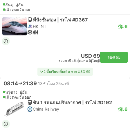
ฮันคู, อู่ฮั่น
เฉิงตูตะวันออก
ที่นั่งชั้นสอง | รถไฟ #D367
4.6
HK INT
USD 69
จองเลย
รวมภาษีแล้ว
|
ต่อคน (ผู้ใหญ่)
2 ชั้นเรียนเพิ่มเติม จาก USD 69
08:14
21:39
13ชั่วโมง 25นาที
หวู่ชาง, อู่ฮั่น
เฉิงตูตะวันออก
ชั้น 1 รถนอนปรับอากาศ | รถไฟ #D192
4.6
China Railway