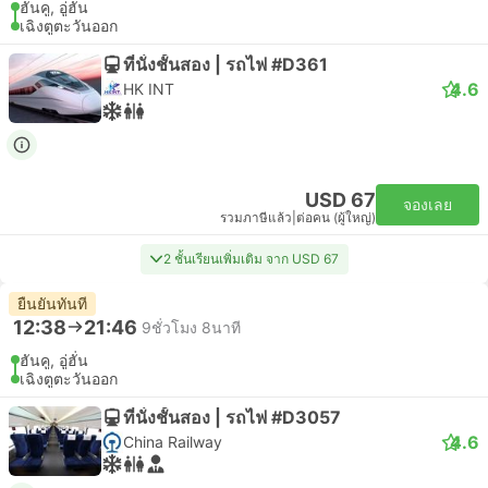
ฮันคู, อู่ฮั่น
เฉิงตูตะวันออก
ที่นั่งชั้นสอง | รถไฟ #D361
4.6
HK INT
USD 67
จองเลย
รวมภาษีแล้ว
|
ต่อคน (ผู้ใหญ่)
2 ชั้นเรียนเพิ่มเติม จาก USD 67
ยืนยันทันที
12:38
21:46
9ชั่วโมง 8นาที
ฮันคู, อู่ฮั่น
เฉิงตูตะวันออก
ที่นั่งชั้นสอง | รถไฟ #D3057
4.6
China Railway