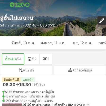
อู่ฮั่นไปเสฉวน
54 การเดินทาง (USD 40 – USD 353)
จันทร์, 10 ส.ค.
อังคาร, 11 ส.ค.
พุธ, 12 ส.ค.
พฤห
ทั้งหมด
54
52
2
แนะนำ
ตัวกรองข้อมูล
ยืนยันทันที
แนะนำ
08:30
19:30
11ชั่วโมง
WUH ท่าอากาศยานนานาชาติอู่ฮั่น
ต่อรถด้วยตัวเอง | เที่ยวบิน+เที่ยวบิน
LZO ท่าอากาศยานหลูโจว, เสฉวน
ชั้นประหยัด | เที่ยวบิน #MU2501
+1