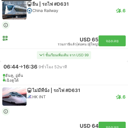
ยืน | รถไฟ #D631
4.6
China Railway
USD 65
จองเลย
รวมภาษีแล้ว
|
ต่อคน (ผู้ใหญ่)
1 ชั้นเรียนเพิ่มเติม จาก USD 99
06:44
16:36
9ชั่วโมง 52นาที
ฮันคู, อู่ฮั่น
เฉิงตูใต้
ไม่มีที่นั่ง | รถไฟ #D631
4.6
HK INT
USD 64
จองเลย