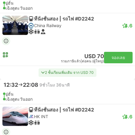
อู่ฮั่น
เฉิงตูตะวันออก
ที่นั่งชั้นสอง | รถไฟ #D2242
4.6
China Railway
USD 70
จองเลย
รวมภาษีแล้ว
|
ต่อคน (ผู้ใหญ่)
2 ชั้นเรียนเพิ่มเติม จาก USD 70
12:32
22:08
9ชั่วโมง 36นาที
อู่ฮั่น
เฉิงตูตะวันออก
ที่นั่งชั้นสอง | รถไฟ #D2242
4.6
HK INT