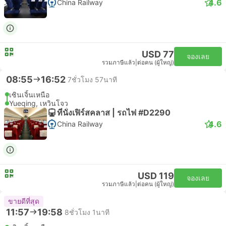
4.6
China Railway
USD 77
จองเลย
รวมภาษีแล้ว
|
ต่อคน (ผู้ใหญ่)
08:55
16:52
7ชั่วโมง 57นาที
เซินเจิ้นเหนือ
Yueqing, เหวินโจว
ที่นั่งเฟิร์สคลาส | รถไฟ #D2290
4.6
China Railway
USD 119
จองเลย
รวมภาษีแล้ว
|
ต่อคน (ผู้ใหญ่)
ขายดีที่สุด
11:57
19:58
8ชั่วโมง 1นาที