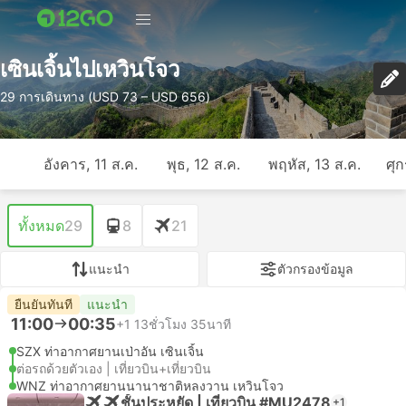
เซินเจิ้นไปเหวินโจว
29 การเดินทาง (USD 73 – USD 656)
อังคาร, 11 ส.ค.
พุธ, 12 ส.ค.
พฤหัส, 13 ส.ค.
ศุก
ทั้งหมด
29
8
21
แนะนำ
ตัวกรองข้อมูล
ยืนยันทันที
แนะนำ
11:00
00:35
+1
13ชั่วโมง 35นาที
SZX ท่าอากาศยานเป่าอัน เซินเจิ้น
ต่อรถด้วยตัวเอง | เที่ยวบิน+เที่ยวบิน
WNZ ท่าอากาศยานนานาชาติหลงวาน เหวินโจว
ชั้นประหยัด | เที่ยวบิน #MU2478
+1