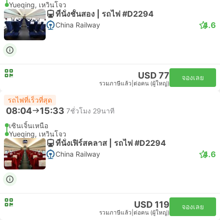
Yueqing, เหวินโจว
ที่นั่งชั้นสอง | รถไฟ #D2294
4.6
China Railway
USD 77
จองเลย
รวมภาษีแล้ว
|
ต่อคน (ผู้ใหญ่)
รถไฟที่เร็วที่สุด
08:04
15:33
7ชั่วโมง 29นาที
เซินเจิ้นเหนือ
Yueqing, เหวินโจว
ที่นั่งเฟิร์สคลาส | รถไฟ #D2294
4.6
China Railway
USD 119
จองเลย
รวมภาษีแล้ว
|
ต่อคน (ผู้ใหญ่)