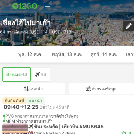
เซี่ยงไฮ้ไปมาเก๊า
64 การเดินทาง (USD 114 – USD 1713)
ี
พุธ, 12 ส.ค.
พฤหัส, 13 ส.ค.
ศุกร์, 14 ส.ค.
เสาร
ทั้งหมด
64
64
แนะนำ
ตัวกรองข้อมูล
ยืนยันทันที
แนะนำ
09:40
12:25
2ชั่วโมง 45นาที
PVG ท่าอากาศยานนานาชาติซ่างไห่ผู่ตง
MFM ท่าอากาศยานมาเก๊า
ชั้นประหยัด | เที่ยวบิน #MU8645
3.3
China Eastern Airlines