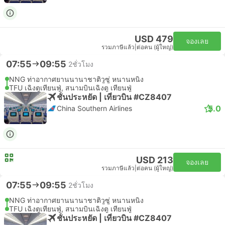
USD 479
จองเลย
รวมภาษีแล้ว
|
ต่อคน (ผู้ใหญ่)
07:55
09:55
2ชั่วโมง
NNG ท่าอากาศยานนานาชาติวูซู่ หนานหนิง
TFU เฉิงตูเทียนฟู่, สนามบินเฉิงตู เทียนฟู่
ชั้นประหยัด | เที่ยวบิน #CZ8407
5.0
China Southern Airlines
USD 213
จองเลย
รวมภาษีแล้ว
|
ต่อคน (ผู้ใหญ่)
07:55
09:55
2ชั่วโมง
NNG ท่าอากาศยานนานาชาติวูซู่ หนานหนิง
TFU เฉิงตูเทียนฟู่, สนามบินเฉิงตู เทียนฟู่
ชั้นประหยัด | เที่ยวบิน #CZ8407