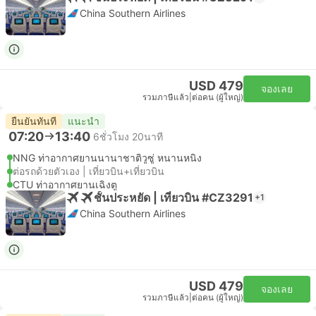
China Southern Airlines
USD 479
จองเลย
รวมภาษีแล้ว
|
ต่อคน (ผู้ใหญ่)
ยืนยันทันที
แนะนำ
07:20
13:40
6ชั่วโมง 20นาที
NNG ท่าอากาศยานนานาชาติวูซู่ หนานหนิง
ต่อรถด้วยตัวเอง | เที่ยวบิน+เที่ยวบิน
CTU ท่าอากาศยานเฉิงตู
ชั้นประหยัด | เที่ยวบิน #CZ3291
+1
China Southern Airlines
USD 479
จองเลย
รวมภาษีแล้ว
|
ต่อคน (ผู้ใหญ่)