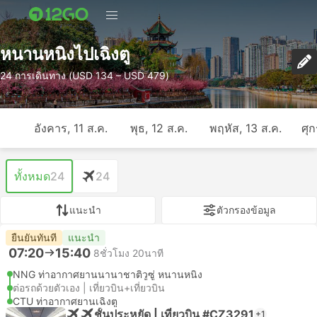
หนานหนิงไปเฉิงตู
24 การเดินทาง (USD 134 – USD 479)
อังคาร, 11 ส.ค.
พุธ, 12 ส.ค.
พฤหัส, 13 ส.ค.
ศุก
ทั้งหมด
24
24
แนะนำ
ตัวกรองข้อมูล
ยืนยันทันที
แนะนำ
07:20
15:40
8ชั่วโมง 20นาที
NNG ท่าอากาศยานนานาชาติวูซู่ หนานหนิง
ต่อรถด้วยตัวเอง | เที่ยวบิน+เที่ยวบิน
CTU ท่าอากาศยานเฉิงตู
ชั้นประหยัด | เที่ยวบิน #CZ3291
+1