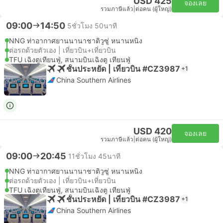
USD 425
จองเลย
รวมภาษีแล้ว
|
ต่อคน (ผู้ใหญ่)
09:00
14:50
5ชั่วโมง 50นาที
NNG ท่าอากาศยานนานาชาติวูซู่ หนานหนิง
ต่อรถด้วยตัวเอง | เที่ยวบิน+เที่ยวบิน
TFU เฉิงตูเทียนฟู่, สนามบินเฉิงตู เทียนฟู่
ชั้นประหยัด | เที่ยวบิน #CZ3987
+1
China Southern Airlines
USD 420
จองเลย
รวมภาษีแล้ว
|
ต่อคน (ผู้ใหญ่)
09:00
20:45
11ชั่วโมง 45นาที
NNG ท่าอากาศยานนานาชาติวูซู่ หนานหนิง
ต่อรถด้วยตัวเอง | เที่ยวบิน+เที่ยวบิน
TFU เฉิงตูเทียนฟู่, สนามบินเฉิงตู เทียนฟู่
ชั้นประหยัด | เที่ยวบิน #CZ3987
+1
China Southern Airlines