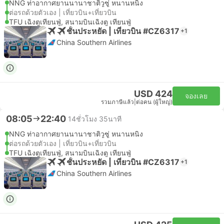
NNG ท่าอากาศยานนานาชาติวูซู่ หนานหนิง
ต่อรถด้วยตัวเอง | เที่ยวบิน+เที่ยวบิน
TFU เฉิงตูเทียนฟู่, สนามบินเฉิงตู เทียนฟู่
ชั้นประหยัด | เที่ยวบิน #CZ6317
+1
China Southern Airlines
USD 424
จองเลย
รวมภาษีแล้ว
|
ต่อคน (ผู้ใหญ่)
08:05
22:40
14ชั่วโมง 35นาที
NNG ท่าอากาศยานนานาชาติวูซู่ หนานหนิง
ต่อรถด้วยตัวเอง | เที่ยวบิน+เที่ยวบิน
TFU เฉิงตูเทียนฟู่, สนามบินเฉิงตู เทียนฟู่
ชั้นประหยัด | เที่ยวบิน #CZ6317
+1
China Southern Airlines