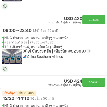
USD 420
จองเลย
รวมภาษีแล้ว
|
ต่อคน (ผู้ใหญ่)
09:00
22:40
13ชั่วโมง 40นาที
NNG ท่าอากาศยานนานาชาติวูซู่ หนานหนิง
ต่อรถด้วยตัวเอง | เที่ยวบิน+เที่ยวบิน
TFU เฉิงตูเทียนฟู่, สนามบินเฉิงตู เทียนฟู่
ชั้นประหยัด | เที่ยวบิน #CZ3987
+1
China Southern Airlines
USD 424
จองเลย
รวมภาษีแล้ว
|
ต่อคน (ผู้ใหญ่)
เร็วที่สุด
ยืนยันทันที
12:20
14:10
1ชั่วโมง 50นาที
NNG ท่าอากาศยานนานาชาติวูซู่ หนานหนิง