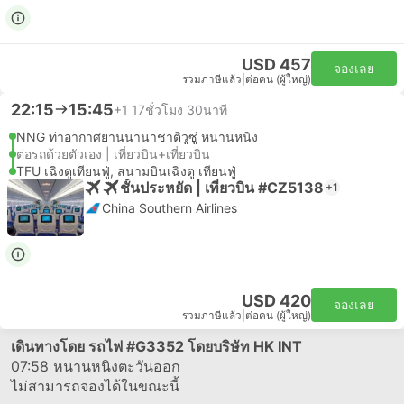
USD 457
จองเลย
รวมภาษีแล้ว
|
ต่อคน (ผู้ใหญ่)
22:15
15:45
+1
17ชั่วโมง 30นาที
NNG ท่าอากาศยานนานาชาติวูซู่ หนานหนิง
ต่อรถด้วยตัวเอง | เที่ยวบิน+เที่ยวบิน
TFU เฉิงตูเทียนฟู่, สนามบินเฉิงตู เทียนฟู่
ชั้นประหยัด | เที่ยวบิน #CZ5138
+1
China Southern Airlines
USD 420
จองเลย
รวมภาษีแล้ว
|
ต่อคน (ผู้ใหญ่)
เดินทางโดย รถไฟ
#G3352
โดยบริษัท HK INT
07:58
หนานหนิงตะวันออก
ไม่สามารถจองได้ในขณะนี้