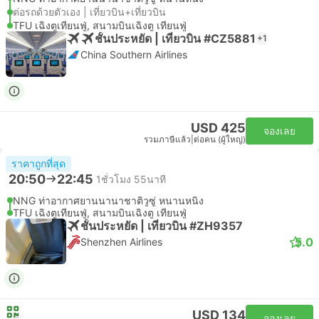
ต่อรถด้วยตัวเอง | เที่ยวบิน+เที่ยวบิน
TFU เฉิงตูเทียนฟู่, สนามบินเฉิงตู เทียนฟู่
ชั้นประหยัด | เที่ยวบิน #CZ5881
+1
China Southern Airlines
USD 425
จองเลย
รวมภาษีแล้ว
|
ต่อคน (ผู้ใหญ่)
ราคาถูกที่สุด
20:50
22:45
1ชั่วโมง 55นาที
NNG ท่าอากาศยานนานาชาติวูซู่ หนานหนิง
TFU เฉิงตูเทียนฟู่, สนามบินเฉิงตู เทียนฟู่
ชั้นประหยัด | เที่ยวบิน #ZH9357
5.0
Shenzhen Airlines
USD 134
จองเลย