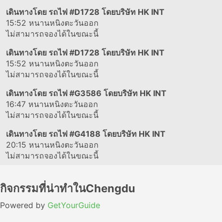
เดินทางโดย รถไฟ
#D1728
โดยบริษัท HK INT
15:52
หนานหนิงตะวันออก
ไม่สามารถจองได้ในขณะนี้
เดินทางโดย รถไฟ
#D1728
โดยบริษัท HK INT
15:52
หนานหนิงตะวันออก
ไม่สามารถจองได้ในขณะนี้
เดินทางโดย รถไฟ
#G3586
โดยบริษัท HK INT
16:47
หนานหนิงตะวันออก
ไม่สามารถจองได้ในขณะนี้
เดินทางโดย รถไฟ
#G4188
โดยบริษัท HK INT
20:15
หนานหนิงตะวันออก
ไม่สามารถจองได้ในขณะนี้
กิจกรรมที่น่าทำในChengdu
Powered by
GetYourGuide