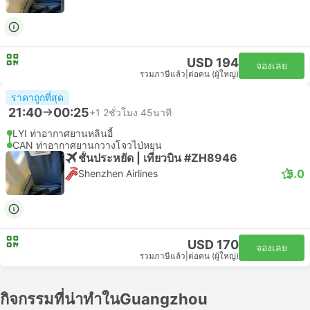
USD 194
จองเลย
รวมภาษีแล้ว
|
ต่อคน (ผู้ใหญ่)
ราคาถูกที่สุด
21:40
00:25
+1
2ชั่วโมง 45นาที
LYI ท่าอากาศยานหลินอี้
CAN ท่าอากาศยานกวางโจวไป่หยุน
ชั้นประหยัด | เที่ยวบิน #ZH8946
5.0
Shenzhen Airlines
USD 170
จองเลย
รวมภาษีแล้ว
|
ต่อคน (ผู้ใหญ่)
กิจกรรมที่น่าทำในGuangzhou