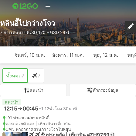
หลินอี้ไปกว่างโจว
7 การเดินทาง (USD 170 – USD 247)
จันทร์, 10 ส.ค.
อังคาร, 11 ส.ค.
พุธ, 12 ส.ค.
พฤห
ทั้งหมด
7
7
แนะนำ
ตัวกรองข้อมูล
แนะนำ
12:15
00:45
+1
12ชั่วโมง 30นาที
LYI ท่าอากาศยานหลินอี้
ต่อรถด้วยตัวเอง | เที่ยวบิน+เที่ยวบิน
CAN ท่าอากาศยานกวางโจวไป่หยุน
ชั้นประหยัด | เที่ยวบิน #ZH9759
+1